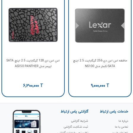
حافظه اس اس دی 256 گیگابایت 2.5 اینچ
اس اس دی 128 گیگابایت 2.5 اینچ SATA
SATA لکسار مدل NS100
اپیسر مدل AS350 PANTHER
6,300,000
T
9,000,000
T
خدمات یاس ارتباط
گارانتی یاس ارتباط
درباره ما
شرایط گارانتی
تماس با ما
ثبت شکابت‌ گارانتی
راهنمای خرید
نظرسنجی خدمات گارانتی