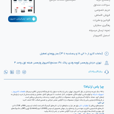
سوالات متداول
حریم خصوصی
فروش اقساطی
دانلود اپلیکیشن اندروید
قوانین و مقررات
رهگیری سفارش
نحوه ارسال مرسوله
اسمبل کامپیوتر
(ساعات کاری از ۱۰ الی ۱۸ و پنجشنبه تا ۱۴) بجز روزهای تعطیل
تهران، خیابان ولیعصر، کوچه ولدی، پلاک ۴۸، مجتمع کامپیوتر ولیعصر، طبقه اول، واحد ۴
021-91004880
چرا یاس ارتباط؟
با ۲۵ سال تجربه درخشان در بازار کامپیوتر تهران، یاس ارتباط به عنوان یک فروشگاه اینترنتی کالای دیجیتال،
قطعات کامپیوتر
،
تجهیزات شبکه
و لوازم جانبی، لوازم خانگی، همواره در کنار شماست تا تجربه‌ای کامل، مطمئن و رضایت‌بخش از خرید را برایتان به
ارمغان آورد. هدف ما ارائه گسترده‌ترین طیف محصولات با بالاترین کیفیت و خدمات پشتیبانی بی‌نظیر است.
در فروشگاه اینترنتی یاس ارتباط، تنوع از محصولات را با گارانتی معتبر شرکتی و تضمین اصالت کالا کشف کنید:
لپ تاپ:
مجموعه‌ای بی‌نظیر از
انواع لپ تاپ
برای هر نیاز و سلیقه‌ای، از لپ تاپ‌های گیمینگ قدرتمند (مانند ایسوس ROG و TUF) تا لپ
تاپ‌های دانشجویی، اداری و مهندسی از برندهای برتر جهانی همچون ایسوس (ASUS)، لنوو (Lenovo)، اچ‌پی (HP) و مک‌بوک‌های
اپل. بهترین انتخاب‌ها را برای خرید لپ تاپ نو با گارانتی معتبر در یاس ارتباط بیابید.