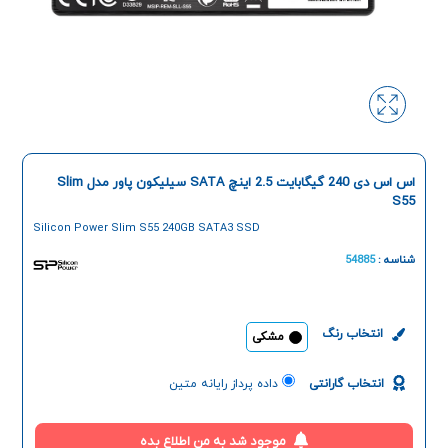
اس اس دی 240 گیگابایت 2.5 اینچ SATA سیلیکون پاور مدل Slim
S55
Silicon Power Slim S55 240GB SATA3 SSD
شناسه :
54885
انتخاب رنگ
مشکی
انتخاب گارانتی
داده پرداز رایانه متین
موجود شد به من اطلاع بده