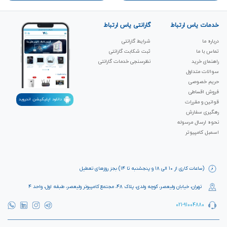
خدمات یاس ارتباط
گارانتی یاس ارتباط
درباره ما
شرایط گارانتی
تماس با ما
ثبت شکابت‌ گارانتی
راهنمای خرید
نظرسنجی خدمات گارانتی
سوالات متداول
حریم خصوصی
فروش اقساطی
دانلود اپلیکیشن اندروید
قوانین و مقررات
رهگیری سفارش
نحوه ارسال مرسوله
اسمبل کامپیوتر
(ساعات کاری از ۱۰ الی ۱۸ و پنجشنبه تا ۱۴) بجز روزهای تعطیل
تهران، خیابان ولیعصر، کوچه ولدی، پلاک ۴۸، مجتمع کامپیوتر ولیعصر، طبقه اول، واحد ۴
021-91004880