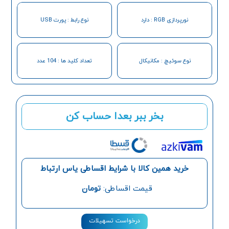
نورپردازی RGB : دارد
نوع رابط : پورت USB
نوع سوئیچ : مکانیکال
تعداد کلید ها : 104 عدد
بخر ببر بعدا حساب کن
خرید همین کالا با شرایط اقساطی یاس ارتباط
قیمت اقساطی:
تومان
درخواست تسهیلات