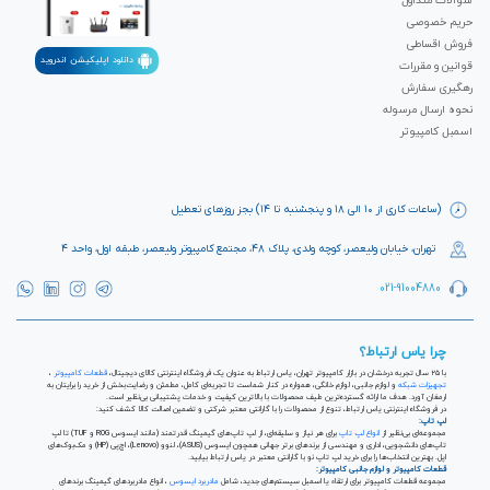
سوالات متداول
حریم خصوصی
فروش اقساطی
دانلود اپلیکیشن اندروید
قوانین و مقررات
رهگیری سفارش
نحوه ارسال مرسوله
اسمبل کامپیوتر
(ساعات کاری از ۱۰ الی ۱۸ و پنجشنبه تا ۱۴) بجز روزهای تعطیل
تهران، خیابان ولیعصر، کوچه ولدی، پلاک ۴۸، مجتمع کامپیوتر ولیعصر، طبقه اول، واحد ۴
021-91004880
چرا یاس ارتباط؟
با ۲۵ سال تجربه درخشان در بازار کامپیوتر تهران، یاس ارتباط به عنوان یک فروشگاه اینترنتی کالای دیجیتال،
قطعات کامپیوتر
،
تجهیزات شبکه
و لوازم جانبی، لوازم خانگی، همواره در کنار شماست تا تجربه‌ای کامل، مطمئن و رضایت‌بخش از خرید را برایتان به
ارمغان آورد. هدف ما ارائه گسترده‌ترین طیف محصولات با بالاترین کیفیت و خدمات پشتیبانی بی‌نظیر است.
در فروشگاه اینترنتی یاس ارتباط، تنوع از محصولات را با گارانتی معتبر شرکتی و تضمین اصالت کالا کشف کنید:
لپ تاپ:
مجموعه‌ای بی‌نظیر از
انواع لپ تاپ
برای هر نیاز و سلیقه‌ای، از لپ تاپ‌های گیمینگ قدرتمند (مانند ایسوس ROG و TUF) تا لپ
تاپ‌های دانشجویی، اداری و مهندسی از برندهای برتر جهانی همچون ایسوس (ASUS)، لنوو (Lenovo)، اچ‌پی (HP) و مک‌بوک‌های
اپل. بهترین انتخاب‌ها را برای خرید لپ تاپ نو با گارانتی معتبر در یاس ارتباط بیابید.
قطعات کامپیوتر و لوازم جانبی کامپیوتر:
مجموعه قطعات کامپیوتر برای ارتقاء یا اسمبل سیستم‌های جدید، شامل
مادربرد ایسوس
، انواع مادربردهای گیمینگ برندهای