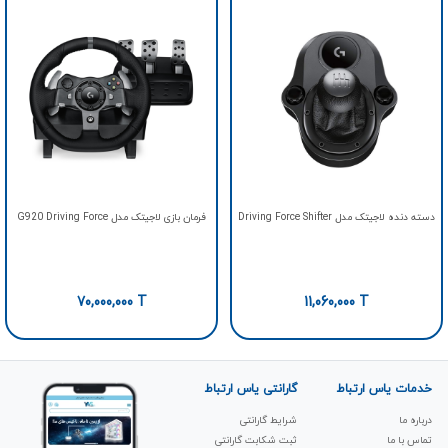
دسته دنده لاجیتک مدل Driving Force Shifter
فرمان بازی لاجیتک مدل G920 Driving Force
70,000,000
T
11,060,000
T
خدمات یاس ارتباط
گارانتی یاس ارتباط
درباره ما
شرایط گارانتی
تماس با ما
ثبت شکابت‌ گارانتی