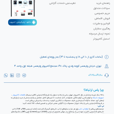
راهنمای خرید
نظرسنجی خدمات گارانتی
سوالات متداول
حریم خصوصی
فروش اقساطی
دانلود اپلیکیشن اندروید
قوانین و مقررات
رهگیری سفارش
نحوه ارسال مرسوله
اسمبل کامپیوتر
(ساعات کاری از ۱۰ الی ۱۸ و پنجشنبه تا ۱۴) بجز روزهای تعطیل
تهران، خیابان ولیعصر، کوچه ولدی، پلاک ۴۸، مجتمع کامپیوتر ولیعصر، طبقه اول، واحد ۴
021-91004880
چرا یاس ارتباط؟
با ۲۵ سال تجربه درخشان در بازار کامپیوتر تهران، یاس ارتباط به عنوان یک فروشگاه اینترنتی کالای دیجیتال،
قطعات کامپیوتر
،
تجهیزات شبکه
و لوازم جانبی، لوازم خانگی، همواره در کنار شماست تا تجربه‌ای کامل، مطمئن و رضایت‌بخش از خرید را برایتان به
ارمغان آورد. هدف ما ارائه گسترده‌ترین طیف محصولات با بالاترین کیفیت و خدمات پشتیبانی بی‌نظیر است.
در فروشگاه اینترنتی یاس ارتباط، تنوع از محصولات را با گارانتی معتبر شرکتی و تضمین اصالت کالا کشف کنید:
لپ تاپ:
مجموعه‌ای بی‌نظیر از
انواع لپ تاپ
برای هر نیاز و سلیقه‌ای، از لپ تاپ‌های گیمینگ قدرتمند (مانند ایسوس ROG و TUF) تا لپ
تاپ‌های دانشجویی، اداری و مهندسی از برندهای برتر جهانی همچون ایسوس (ASUS)، لنوو (Lenovo)، اچ‌پی (HP) و مک‌بوک‌های