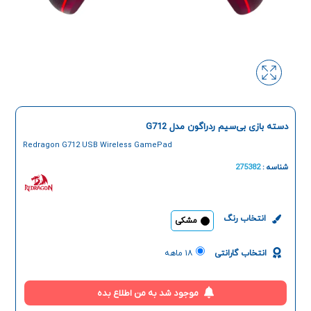
دسته بازی بی‌سیم ردراگون مدل G712
Redragon G712 USB Wireless GamePad
شناسه :
275382
انتخاب رنگ
مشکی
انتخاب گارانتی
۱۸ ماهه
موجود شد به من اطلاع بده