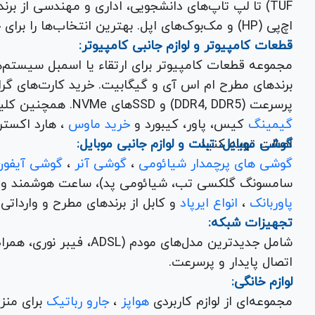
اچ‌پی (HP) و مک‌بوک‌های اپل. بهترین انتخاب‌ها را برای خرید لپ تاپ نو با گارانتی معتبر در یاس ارتباط بیابید.
قطعات کامپیوتر و لوازم جانبی کامپیوتر:
مجموعه قطعات کامپیوتر برای ارتقاء یا اسمبل سیستم‌
پرسرعت (DDR4, DDR5) و SSDهای NVMe. همچنین کلیه
گیمینگ
کیس، پاور، کیبورد و
خرید ماوس
، هارد اکسترنال، فلش مموری و
اصالت تهیه کنید.
گوشی موبایل، تبلت و لوازم جانبی موبایل:
گوشی های پرچمدار شیائومی
،
گوشی آنر
،
گوشی آیفون
سامسونگ گلکسی تب، شیائومی پد)، ساعت هوشمند و کلی
پاوربانک
،
انواع ایرپاد
و کابل از برندهای مطرح و وارداتی Anker و Baseus برای تکمیل تجربه کاربری شما.
تجهیزات شبکه:
شامل جدیدترین مدل‌های مود
اتصال پایدار و پرسرعت.
لوازم خانگی:
مجموعه‌ای از لوازم کاربردی
هواپز
،
جارو رباتیک
برای منزل شما با تضمین کیفیت و گارانتی.