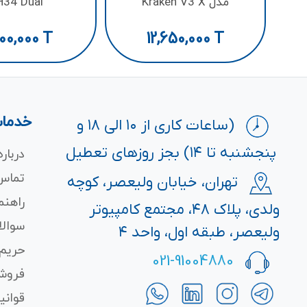
مدل Kraken V3 X
H34 Dual
00,000
T
12,650,000
T
خدمات
(ساعات کاری از ۱۰ الی ۱۸ و
پنجشنبه تا ۱۴) بجز روزهای تعطیل
درباره
تماس 
تهران، خیابان ولیعصر، کوچه
راهنم
ولدی، پلاک ۴۸، مجتمع کامپیوتر
سوالا
ولیعصر، طبقه اول، واحد ۴
حریم
021-91004880
فروش
قوانی