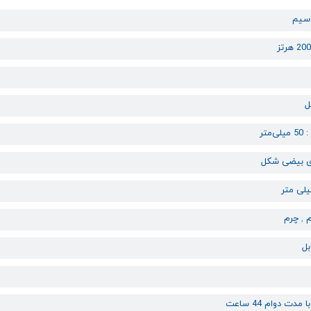
اسیم
‌متر
 بیضی شکل
م
,
چرم
مدت دوام 44 ساعت