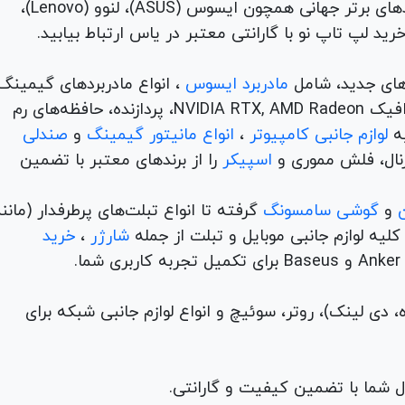
TUF) تا لپ تاپ‌های دانشجویی، اداری و مهندسی از برندهای برتر جهانی همچون ایسوس (ASUS)، لنوو (Lenovo)،
های جدید، شامل
مادربرد ایسوس
، انواع مادربردهای گیمینگ
برندهای مطرح ام اس آی و گیگابیت. خرید کارت‌های گرافیک NVIDIA RTX, AMD Radeon، پردازنده‌، حافظه‌های رم
لوازم جانبی کامپیوتر
،
انواع مانیتور گیمینگ
و
صندلی
اسپیکر
را از برندهای معتبر با تضمین
و
گوشی سامسونگ
گرفته تا انواع تبلت‌های پرطرفدار (مانن
ه لوازم جانبی موبایل و تبلت از جمله
شارژر
،
خرید
م (ADSL، فیبر نوری، همراه، دی لینک)، روتر، سوئیچ و انواع لوازم جانبی شبکه برای