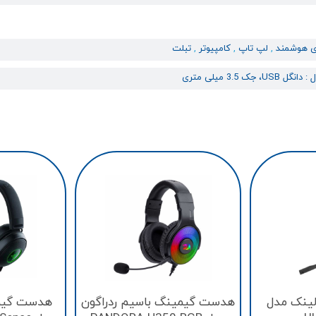
ی هوشمند
,
لپ تاپ
,
کامپیوتر
,
تبلت
US، جک 3.5 میلی متری
ینک مدل
هدست گیمینگ باسیم ردراگون
هدست گیمی