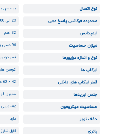
بیسیم
,
ب
نوع اتصال
20 الی 20000 هرتز
محدوده فرکانس پاسخ دهی
32 اهم
ایمپدانس
96 دسی بل
میزان حساسیت
قطر درایور : 50 میلی
نوع و اندازه درایورها
کوسن های
ایرکاپ ها
42 × 62 میلی متر
قطر ایرکاپ های داخلی
مموری فو
جنس ایرپدها
42- دسی بل
حساسیت میکروفون
دارد
حذف نویز
قابل شارژ با 
باتری