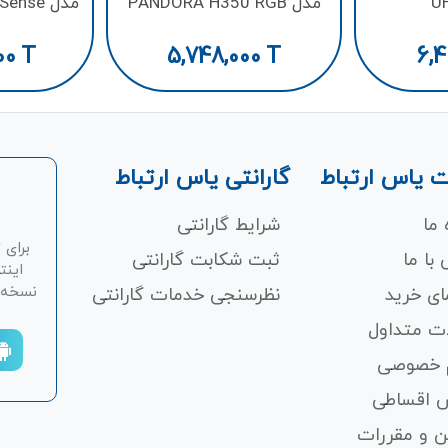
U
مدل PANDORA H350 RGB
مدل Kraken V3 HyperSense
00
T
5,748,000
T
6,4
 یاس ارتباط
گارانتی یاس ارتباط
 ما
شرایط گارانتی
برای 
با ما
ثبت شکابت‌ گارانتی
اینت
نسخه ان
ای خرید
نظرسنجی خدمات گارانتی
ت متداول
 خصوصی
 اقساطی
ن و مقررات