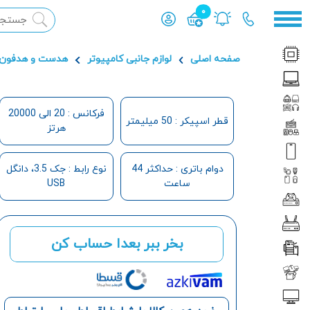
0
محصول افزوده شده به سبد
صفحه اصلی
لوازم جانبی کامپیوتر
هدست و هدفون
فرکانس : 20 الی 20000
قطر اسپیکر : 50 میلیمتر
هرتز
دوام باتری : حداکثر 44
نوع رابط : جک 3.5، دانگل
ساعت
USB
بخر ببر بعدا حساب کن