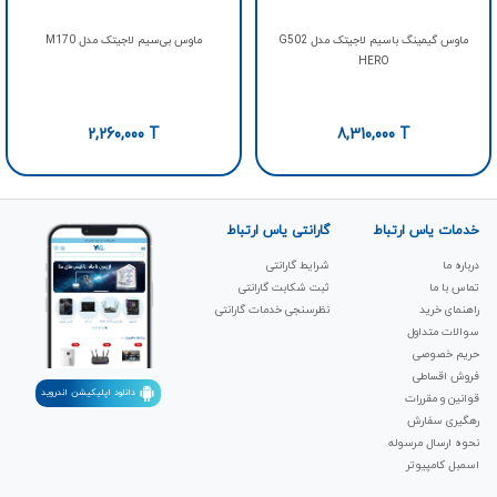
ماوس گیمینگ باسیم لاجیتک مدل G502
ماوس بی‌سیم لاجیتک مدل M170
HERO
2,260,000
T
8,310,000
T
خدمات یاس ارتباط
گارانتی یاس ارتباط
درباره ما
شرایط گارانتی
تماس با ما
ثبت شکابت‌ گارانتی
راهنمای خرید
نظرسنجی خدمات گارانتی
سوالات متداول
حریم خصوصی
فروش اقساطی
دانلود اپلیکیشن اندروید
قوانین و مقررات
رهگیری سفارش
نحوه ارسال مرسوله
اسمبل کامپیوتر