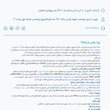
(ساعات کاری از ۱۰ الی ۱۸ و پنجشنبه تا ۱۴) بجز روزهای تعطیل
تهران، خیابان ولیعصر، کوچه ولدی، پلاک ۴۸، مجتمع کامپیوتر ولیعصر، طبقه اول، واحد ۴
021-91004880
چرا یاس ارتباط؟
با ۲۵ سال تجربه درخشان در بازار کامپیوتر تهران، یاس ارتباط به عنوان یک فروشگاه اینترنتی کالای دیجیتال،
قطعات کامپیوتر
،
تجهیزات شبکه
و لوازم جانبی، لوازم خانگی، همواره در کنار شماست تا تجربه‌ای کامل، مطمئن و رضایت‌بخش از خرید را برایتان به
ارمغان آورد. هدف ما ارائه گسترده‌ترین طیف محصولات با بالاترین کیفیت و خدمات پشتیبانی بی‌نظیر است.
در فروشگاه اینترنتی یاس ارتباط، تنوع از محصولات را با گارانتی معتبر شرکتی و تضمین اصالت کالا کشف کنید:
لپ تاپ:
مجموعه‌ای بی‌نظیر از
انواع لپ تاپ
برای هر نیاز و سلیقه‌ای، از لپ تاپ‌های گیمینگ قدرتمند (مانند ایسوس ROG و TUF) تا لپ
تاپ‌های دانشجویی، اداری و مهندسی از برندهای برتر جهانی همچون ایسوس (ASUS)، لنوو (Lenovo)، اچ‌پی (HP) و مک‌بوک‌های
اپل. بهترین انتخاب‌ها را برای خرید لپ تاپ نو با گارانتی معتبر در یاس ارتباط بیابید.
قطعات کامپیوتر و لوازم جانبی کامپیوتر:
مجموعه قطعات کامپیوتر برای ارتقاء یا اسمبل سیستم‌های جدید، شامل
مادربرد ایسوس
، انواع مادربردهای گیمینگ برندهای
مطرح ام اس آی و گیگابیت. خرید کارت‌های گرافیک NVIDIA RTX, AMD Radeon، پردازنده‌، حافظه‌های رم پرسرعت (DDR4, DDR5) و
SSDهای NVMe. همچنین کلیه
لوازم جانبی کامپیوتر
،
انواع مانیتور گیمینگ
و
صندلی گیمینگ
کیس، پاور، کیبورد و
خرید
ماوس
، هارد اکسترنال، فلش مموری و
اسپیکر
را از برندهای معتبر با تضمین اصالت تهیه کنید.
گوشی موبایل، تبلت و لوازم جانبی موبایل:
گوشی های پرچمدار شیائومی
،
گوشی آنر
،
گوشی آیفون
و
گوشی سامسونگ
گرفته تا انواع تبلت‌های پرطرفدار (مانند
سامسونگ گلکسی تب، شیائومی پد)، ساعت هوشمند و کلیه لوازم جانبی موبایل و تبلت از جمله
شارژر
،
خرید پاوربانک
،
انواع ایرپاد
و کابل از برندهای مطرح و وارداتی Anker و Baseus برای تکمیل تجربه کاربری شما.
تجهیزات شبکه:
شامل جدیدترین مدل‌های مودم (ADSL، فیبر نوری، همراه، دی لینک)، روتر، سوئیچ و انواع لوازم جانبی شبکه برای اتصال پایدار و
پرسرعت.
لوازم خانگی:
مجموعه‌ای از لوازم کاربردی
هواپز
،
جارو رباتیک
برای منزل شما با تضمین کیفیت و گارانتی.
چرا یاس ارتباط؟
مزایای خرید از ما: