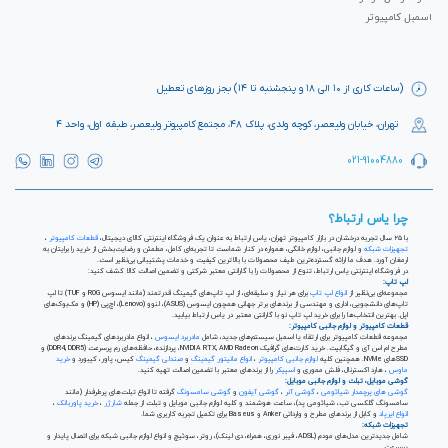
اسمبل کامپیوتر
(ساعات کاری از ۱۰ الی ۱۸ و پنجشنبه تا ۱۴) بجز روزهای تعطیل
تهران، خیابان ولیعصر، کوچه ولدی، پلاک ۴۸، مجتمع کامپیوتر ولیعصر، طبقه اول، واحد ۴
021-91004880
چرا یاس ارتباط؟
با ۲۵ سال تجربه درخشان در بازار کامپیوتر تهران، یاس ارتباط به عنوان یک فروشگاه اینترنتی کالای دیجیتال،
قطعات کامپیوتر
،
تجهیزات شبکه
و لوازم جانبی، لوازم خانگی، همواره در کنار شماست تا تجربه‌ای کامل، مطمئن و رضایت‌بخش از خرید را برایتان به
ارمغان آورد. هدف ما ارائه گسترده‌ترین طیف محصولات با بالاترین کیفیت و خدمات پشتیبانی بی‌نظیر است.
در فروشگاه اینترنتی یاس ارتباط، تنوع از محصولات را با گارانتی معتبر شرکتی و تضمین اصالت کالا کشف کنید:
لپ تاپ:
مجموعه‌ای بی‌نظیر از
انواع لپ تاپ
برای هر نیاز و سلیقه‌ای، از لپ تاپ‌های گیمینگ قدرتمند (مانند ایسوس ROG و TUF) تا لپ
تاپ‌های دانشجویی، اداری و مهندسی از برندهای برتر جهانی همچون ایسوس (ASUS)، لنوو (Lenovo)، اچ‌پی (HP) و مک‌بوک‌های
اپل. بهترین انتخاب‌ها را برای خرید لپ تاپ نو با گارانتی معتبر در یاس ارتباط بیابید.
قطعات کامپیوتر و لوازم جانبی کامپیوتر:
مجموعه قطعات کامپیوتر برای ارتقاء یا اسمبل سیستم‌های جدید، شامل
مادربرد ایسوس
، انواع مادربردهای گیمینگ برندهای
مطرح ام اس آی و گیگابیت. خرید کارت‌های گرافیک NVIDIA RTX, AMD Radeon، پردازنده‌، حافظه‌های رم پرسرعت (DDR4, DDR5) و
SSDهای NVMe. همچنین کلیه
لوازم جانبی کامپیوتر
،
انواع مانیتور گیمینگ
و
صندلی گیمینگ
کیس، پاور، کیبورد و
خرید
ماوس
، هارد اکسترنال، فلش مموری و
اسپیکر
را از برندهای معتبر با تضمین اصالت تهیه کنید.
گوشی موبایل، تبلت و لوازم جانبی موبایل:
گوشی های پرچمدار شیائومی
،
گوشی آنر
،
گوشی آیفون
و
گوشی سامسونگ
گرفته تا انواع تبلت‌های پرطرفدار (مانند
سامسونگ گلکسی تب، شیائومی پد)، ساعت هوشمند و کلیه لوازم جانبی موبایل و تبلت از جمله
شارژر
،
خرید پاوربانک
،
انواع ایرپاد
و کابل از برندهای مطرح و وارداتی Anker و Baseus برای تکمیل تجربه کاربری شما.
تجهیزات شبکه:
شامل جدیدترین مدل‌های مودم (ADSL، فیبر نوری، همراه، دی لینک)، روتر، سوئیچ و انواع لوازم جانبی شبکه برای اتصال پایدار و
پرسرعت.