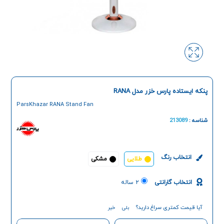
پنکه ایستاده پارس خزر مدل RANA
ParsKhazar RANA Stand Fan
شناسه :
213089
انتخاب رنگ
طلایی
مشکی
انتخاب گارانتی
۲ ساله
آیا قیمت کمتری سراغ دارید؟
بلی
خیر