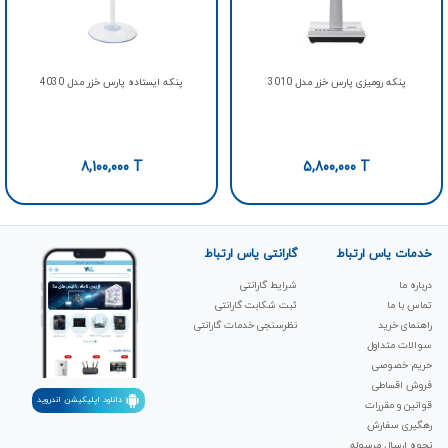
پنکه رومیزی پارس خزر مدل 3010
پنکه ایستاده پارس خزر مدل 4030
8,100,000
T
5,800,000
T
خدمات یاس ارتباط
گارانتی یاس ارتباط
درباره ما
شرایط گارانتی
تماس با ما
ثبت شکابت‌ گارانتی
راهنمای خرید
نظرسنجی خدمات گارانتی
سوالات متداول
حریم خصوصی
فروش اقساطی
دانلود اپلیکیشن اندروید
قوانین و مقررات
رهگیری سفارش
نحوه ارسال مرسوله