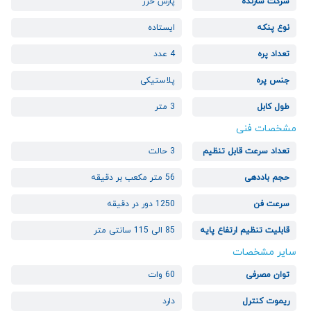
شرکت سازنده
پارس خزر
نوع پنکه
ایستاده
تعداد پره
4 عدد
جنس پره
پلاستیکی
طول کابل
3 متر
مشخصات فنی
تعداد سرعت قابل تنظیم
3 حالت
حجم باددهی
56 متر مکعب بر دقیقه
سرعت فن
1250 دور در دقیقه
قابلیت تنظیم ارتفاع پایه
85 الی 115 سانتی متر
سایر مشخصات
توان مصرفی
60 وات
ریموت کنترل
دارد