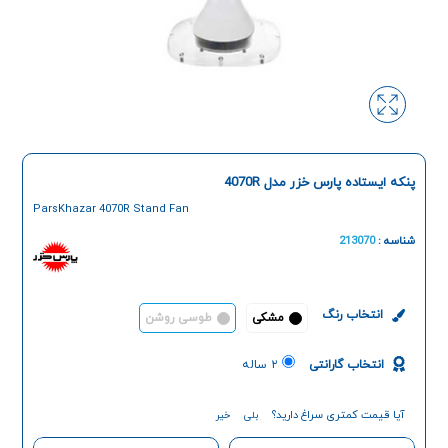
پنکه ایستاده پارس خزر مدل 4070R
ParsKhazar 4070R Stand Fan
شناسه :
213070
انتخاب رنگ
مشکی
طوسی روشن
انتخاب گارانتی
۲ ساله
آیا قیمت کمتری سراغ دارید؟
بلی
خیر