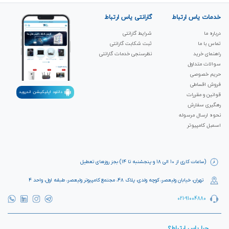
خدمات یاس ارتباط
گارانتی یاس ارتباط
درباره ما
شرایط گارانتی
تماس با ما
ثبت شکابت‌ گارانتی
راهنمای خرید
نظرسنجی خدمات گارانتی
سوالات متداول
حریم خصوصی
فروش اقساطی
دانلود اپلیکیشن اندروید
قوانین و مقررات
رهگیری سفارش
نحوه ارسال مرسوله
اسمبل کامپیوتر
(ساعات کاری از ۱۰ الی ۱۸ و پنجشنبه تا ۱۴) بجز روزهای تعطیل
تهران، خیابان ولیعصر، کوچه ولدی، پلاک ۴۸، مجتمع کامپیوتر ولیعصر، طبقه اول، واحد ۴
021-91004880
چرا یاس ارتباط؟