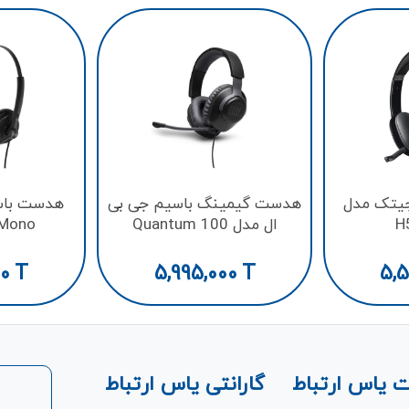
یتک مدل
هدست گیمینگ باسیم جی بی
هدست باس
H
ال مدل Quantum 100
 Mono
00
T
5,995,000
T
5,5
 یاس ارتباط
گارانتی یاس ارتباط