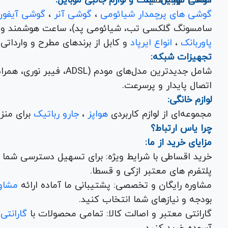
اصالت تهیه کنید.
گوشی موبایل، تبلت و لوازم جانبی موبایل:
گوشی های پرچمدار شیائومی
،
گوشی آنر
،
گوشی آیفون
سامسونگ گلکسی تب، شیائومی پد)، ساعت هوشمند و کلی
پاوربانک
،
انواع ایرپاد
و کابل از برندهای مطرح و وارداتی Anker و Baseus برای تکمیل تجربه کاربری شما.
تجهیزات شبکه:
شامل جدیدترین مدل‌های مود
اتصال پایدار و پرسرعت.
لوازم خانگی:
مجموعه‌ای از لوازم کاربردی
هواپز
،
جارو رباتیک
برای منزل شما با تضمین کیفیت و گارانتی.
چرا یاس ارتباط؟
مزایای خرید از ما:
خرید اقساطی با شرایط ویژه: برای تسهیل دسترسی شما به
پلتفرم های معتبر ازکی و قسطا.
مشاوره رایگان و تخصصی: پشتیبانی ما آماده ارائه
مشاور
بودجه و نیازهای شما انتخاب کنید.
گارانتی معتبر و اصالت کالا: تمامی محصولات با
گارانتی