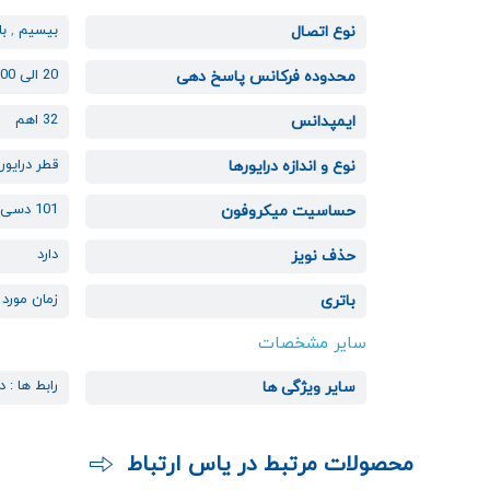
بیسیم
,
ب
نوع اتصال
20 الی 20000 هرتز
محدوده فرکانس پاسخ دهی
32 اهم
ایمپدانس
قطر درایور : 40 میلی
نوع و اندازه درایورها
101 دسی بل
حساسیت میکروفون
دارد
حذف نویز
زمان مورد نی
باتری
سایر مشخصات
رابط ها : دان
سایر ویژگی ها
محصولات مرتبط در یاس ارتباط