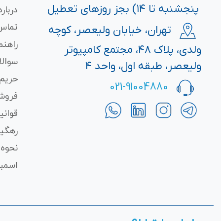
پنجشنبه تا ۱۴) بجز روزهای تعطیل
درباره
تماس 
تهران، خیابان ولیعصر، کوچه
راهنم
ولدی، پلاک ۴۸، مجتمع کامپیوتر
سوالا
ولیعصر، طبقه اول، واحد ۴
حریم
021-91004880
فروش
قوانی
رهگی
نحوه 
اسمبل