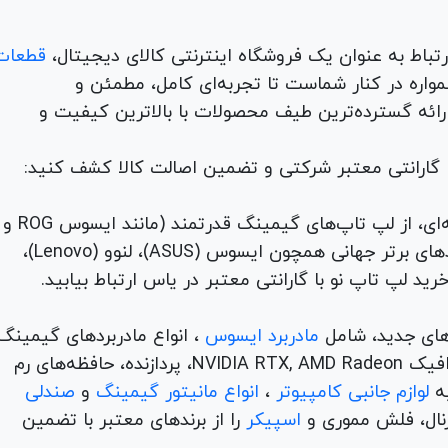
قطعات
لوازم جانبی، لوازم خانگی، همواره در کنار شماست تا تجربه‌ای کامل، مطمئن و
 ارائه گسترده‌ترین طیف محصولات با بالاترین کیفیت و
با گارانتی معتبر شرکتی و تضمین اصالت کالا کشف کنید:
برای هر نیاز و سلیقه‌ای، از لپ تاپ‌های گیمینگ قدرتمند (مانند ایسوس ROG و
TUF) تا لپ تاپ‌های دانشجویی، اداری و مهندسی از برندهای برتر جهانی همچون ایسوس (ASUS)، لنوو (Lenovo)،
های جدید، شامل
مادربرد ایسوس
، انواع مادربردهای گیمینگ
برندهای مطرح ام اس آی و گیگابیت. خرید کارت‌های گرافیک NVIDIA RTX, AMD Radeon، پردازنده‌، حافظه‌های رم
لوازم جانبی کامپیوتر
،
انواع مانیتور گیمینگ
و
صندلی
اسپیکر
را از برندهای معتبر با تضمین