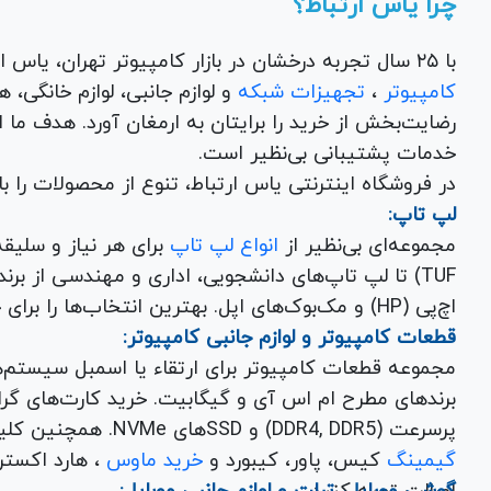
چرا یاس ارتباط؟
با ۲۵ سال تجربه درخشان در بازار کامپیوتر تهران، یاس ارتباط به عنوان یک فروشگاه اینترنتی کالای دیجیتال،
کامپیوتر
،
تجهیزات شبکه
و 
رضایت‌بخش از خرید را برایتان به ارمغان آورد. هدف ما
خدمات پشتیبانی بی‌نظیر است.
در فروشگاه اینترنتی یاس ارتباط، تنوع از محصولات را 
لپ تاپ:
مجموعه‌ای بی‌نظیر از
انواع لپ تاپ
اچ‌پی (HP) و مک‌بوک‌های اپل. بهترین انتخاب‌ها را برای خرید لپ تاپ نو با گارانتی معتبر در یاس ارتباط بیابید.
قطعات کامپیوتر و لوازم جانبی کامپیوتر:
مجموعه قطعات کامپیوتر برای ارتقاء یا اسمبل سیستم‌
پرسرعت (DDR4, DDR5) و SSDهای NVMe. همچنین کلیه
گیمینگ
کیس، پاور، کیبورد و
خرید ماوس
، هارد اکسترنال، فلش مموری و