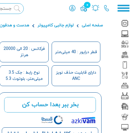
0
محصول افزوده شده به سبد
صفحه اصلی
لوازم جانبی کامپیوتر
هدست و هدفون
فرکانس : 20 الی 20000
قطر درایور : 40 میلی‌متر
هرتز
دارای قابلیت حذف نویز
نوع رابط : جک 3.5
ANC
میلی‌متر، بلوتوث 5.3
بخر ببر بعدا حساب کن