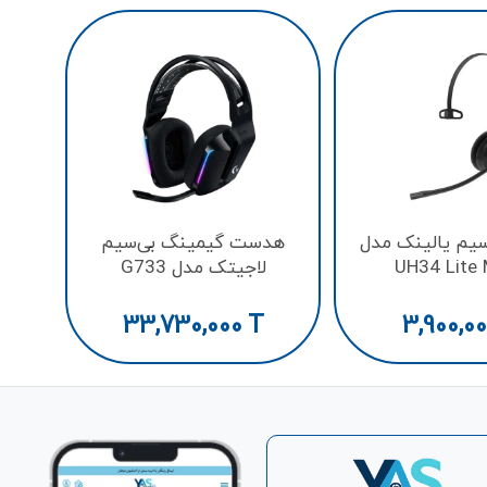
هدست
یم یالینک مدل
هدست گیمینگ بی‌سیم
UH34 Lite
لاجیتک مدل G733
33,730,000
T
3,900,0