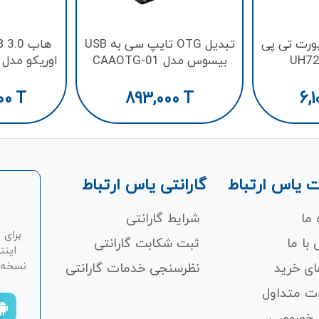
USB  نه پورت تی پی
تبدیل OTG تایپ سی به USB
بیسوس مدل CAAOTG-01
اوریکو مدل BT2U3-16AB-EU
00
T
893,000
T
6,1
 یاس ارتباط
گارانتی یاس ارتباط
 ما
شرایط گارانتی
برای 
با ما
ثبت شکابت‌ گارانتی
اینت
نسخه ان
ای خرید
نظرسنجی خدمات گارانتی
ت متداول
 خصوصی