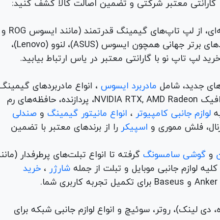
با گارانتی معتبر شرکتی و تضمین اصالت کالا کشف کنید:
برای هر نیاز و سلیقه‌ای، از لپ تاپ‌های گیمینگ قدرتمند (مانند ایسوس ROG و
TUF) تا لپ تاپ‌های دانشجویی، اداری و مهندسی از برندهای برتر جهانی همچون ایسوس (ASUS)، لنوو (Lenovo)،
های جدید، شامل
مادربرد ایسوس
، انواع مادربردهای گیمینگ
برندهای مطرح ام اس آی و گیگابیت. خرید کارت‌های گرافیک NVIDIA RTX, AMD Radeon، پردازنده‌، حافظه‌های رم
لوازم جانبی کامپیوتر
،
انواع مانیتور گیمینگ
و
صندلی
اسپیکر
را از برندهای معتبر با تضمین
و
گوشی سامسونگ
گرفته تا انواع تبلت‌های پرطرفدار (مانن
ه لوازم جانبی موبایل و تبلت از جمله
شارژر
،
خرید
م (ADSL، فیبر نوری، همراه، دی لینک)، روتر، سوئیچ و انواع لوازم جانبی شبکه برای