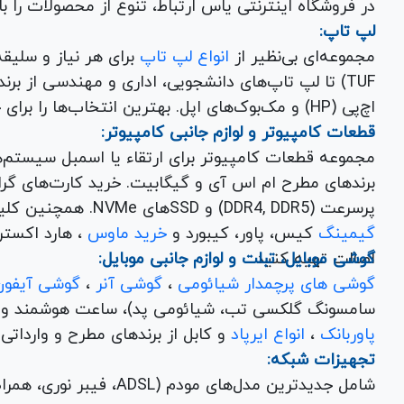
در فروشگاه اینترنتی یاس ارتباط، تنوع از محصولات را 
لپ تاپ:
مجموعه‌ای بی‌نظیر از
انواع لپ تاپ
اچ‌پی (HP) و مک‌بوک‌های اپل. بهترین انتخاب‌ها را برای خرید لپ تاپ نو با گارانتی معتبر در یاس ارتباط بیابید.
قطعات کامپیوتر و لوازم جانبی کامپیوتر:
مجموعه قطعات کامپیوتر برای ارتقاء یا اسمبل سیستم‌
پرسرعت (DDR4, DDR5) و SSDهای NVMe. همچنین کلیه
گیمینگ
کیس، پاور، کیبورد و
خرید ماوس
، هارد اکسترنال، فلش مموری و
اصالت تهیه کنید.
گوشی موبایل، تبلت و لوازم جانبی موبایل:
گوشی های پرچمدار شیائومی
،
گوشی آنر
،
گوشی آیفون
سامسونگ گلکسی تب، شیائومی پد)، ساعت هوشمند و کلی
پاوربانک
،
انواع ایرپاد
و کابل از برندهای مطرح و وارداتی Anker و Baseus برای تکمیل تجربه کاربری شما.
تجهیزات شبکه:
شامل جدیدترین مدل‌های مود