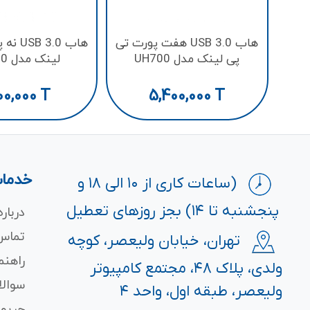
هاب USB 3.0 هفت پورت تی
هاب 3.0
پی لینک مدل UH700
لینک مدل UH720
00,000
T
5,400,000
T
خدمات
(ساعات کاری از ۱۰ الی ۱۸ و
پنجشنبه تا ۱۴) بجز روزهای تعطیل
درباره
تماس 
تهران، خیابان ولیعصر، کوچه
راهنم
ولدی، پلاک ۴۸، مجتمع کامپیوتر
سوالا
ولیعصر، طبقه اول، واحد ۴
حریم