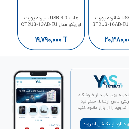
هاب USB 3.0 شانزده پورت
هاب USB 3.0 سیزده پورت
اوریکو مدل CT2U3-13AB-EU
19,790,000
T
20,380,0
تجربه بهتر خرید از فروشگاه
رنتی یاس ارتباط، میتوانید
دروید را از بازار دانلود کنید.
دانلود اپلیکیشن اندروید