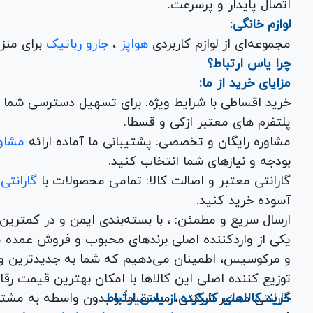
اتصال پایدار و پرسرعت.
لوازم خانگی:
مجموعه‌ای از لوازم کاربردی
هواپز
،
جارو رباتیک
برای منزل شما با تضمین کیفیت و گارانتی.
چرا یاس ارتباط؟
مزایای خرید از ما:
خرید اقساطی با شرایط ویژه: برای تسهیل دسترسی شما به
پلتفرم های معتبر ازکی و قسطا.
مشاوره رایگان و تخصصی: پشتیبانی ما آماده ارائه
مشاور
بودجه و نیازهای شما انتخاب کنید.
گارانتی معتبر و اصالت کالا: تمامی محصولات با
گارانتی
آسوده خرید کنید.
ارسال سریع و مطمئن: ، با بسته‌بندی ایم
یکی از واردکننده اصلی برندهای محبوب و فروش عمده
م
و مرکوسیس، اطمینان می‌دهیم که شما به جدیدترین و
توزیع کننده اصلی این کال
خرید کالاهای کارکرده از یاس ارتباط
گارانتی معتبر شرکتی، مستقیماً و بدون واسطه به مشت