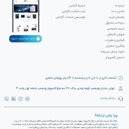
درباره ما
شرایط گارانتی
تماس با ما
ثبت شکابت‌ گارانتی
راهنمای خرید
نظرسنجی خدمات گارانتی
سوالات متداول
حریم خصوصی
فروش اقساطی
دانلود اپلیکیشن اندروید
قوانین و مقررات
رهگیری سفارش
نحوه ارسال مرسوله
اسمبل کامپیوتر
(ساعات کاری از ۱۰ الی ۱۸ و پنجشنبه تا ۱۴) بجز روزهای تعطیل
تهران، خیابان ولیعصر، کوچه ولدی، پلاک ۴۸، مجتمع کامپیوتر ولیعصر، طبقه اول، واحد ۴
021-91004880
چرا یاس ارتباط؟
با ۲۵ سال تجربه درخشان در بازار کامپیوتر تهران، یاس ارتباط به عنوان یک فروشگاه اینترنتی کالای دیجیتال،
قطعات کامپیوتر
،
تجهیزات شبکه
و لوازم جانبی، لوازم خانگی، همواره در کنار شماست تا تجربه‌ای کامل، مطمئن و رضایت‌بخش از خرید را برایتان به
ارمغان آورد. هدف ما ارائه گسترده‌ترین طیف محصولات با بالاترین کیفیت و خدمات پشتیبانی بی‌نظیر است.