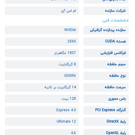
شرکت سازنده
ام اس آی
مشخصات فنی
سازنده پردازنده گرافیکی
NVIDIA
هسته CUDA
2560
فرکانس افزایشی
1807 مگاهرتز
حجم حافظه
8 گیگابایت
نوع حافظه
GDDR6
سرعت حافظه
14 گیگابیت بر ثانیه
باس مموری
128 بیت
گذرگاه PCI Express
Express 4.0
رابط DirectX
12 Ultimate
رابط OpenGL
4.6