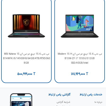
لپ تاپ 15.6 اینچ ام اس آی Modern 15 H
لپ تاپ 15.6 اینچ ام اس آی MSI Katana 15
B14WFK i9/14900HX/64GB/4TB/RTX5060
B13M-ZF i7 1355U/512GB
8GB
SSD/40GB/Intel
500,999,000
T
181,969,000
T
خدمات یاس ارتباط
گارانتی یاس ارتباط
درباره ما
شرایط گارانتی