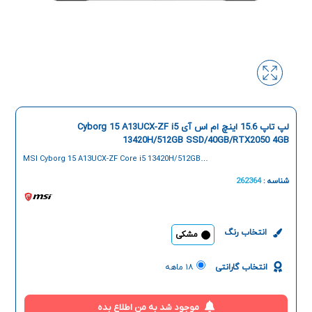
لپ تاپ 15.6 اینچ ام اس آی Cyborg 15 A13UCX-ZF i5
13420H/512GB SSD/40GB/RTX2050 4GB
MSI Cyborg 15 A13UCX-ZF Core i5 13420H/512GB
SSD/40GB/RTX 2050 4GB 15.6 Inch Laptop
شناسه :
262364
انتخاب رنگ
مشکی
انتخاب گارانتی
۱۸ ماهه
موجود شد به من اطلاع بده