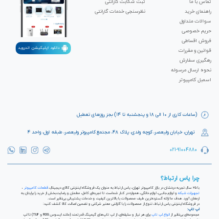
تماس با ما
ثبت شکابت‌ گارانتی
راهنمای خرید
نظرسنجی خدمات گارانتی
سوالات متداول
حریم خصوصی
فروش اقساطی
دانلود اپلیکیشن اندروید
قوانین و مقررات
رهگیری سفارش
نحوه ارسال مرسوله
اسمبل کامپیوتر
(ساعات کاری از ۱۰ الی ۱۸ و پنجشنبه تا ۱۴) بجز روزهای تعطیل
تهران، خیابان ولیعصر، کوچه ولدی، پلاک ۴۸، مجتمع کامپیوتر ولیعصر، طبقه اول، واحد ۴
021-91004880
چرا یاس ارتباط؟
با ۲۵ سال تجربه درخشان در بازار کامپیوتر تهران، یاس ارتباط به عنوان یک فروشگاه اینترنتی کالای دیجیتال،
قطعات کامپیوتر
،
تجهیزات شبکه
و لوازم جانبی، لوازم خانگی، همواره در کنار شماست تا تجربه‌ای کامل، مطمئن و رضایت‌بخش از خرید را برایتان به
ارمغان آورد. هدف ما ارائه گسترده‌ترین طیف محصولات با بالاترین کیفیت و خدمات پشتیبانی بی‌نظیر است.
در فروشگاه اینترنتی یاس ارتباط، تنوع از محصولات را با گارانتی معتبر شرکتی و تضمین اصالت کالا کشف کنید:
لپ تاپ:
مجموعه‌ای بی‌نظیر از
انواع لپ تاپ
برای هر نیاز و سلیقه‌ای، از لپ تاپ‌های گیمینگ قدرتمند (مانند ایسوس ROG و TUF) تا لپ