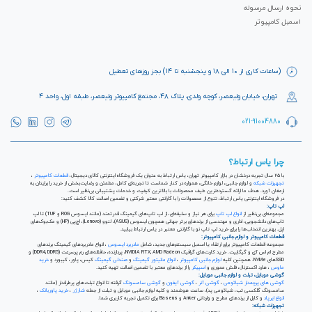
نحوه ارسال مرسوله
اسمبل کامپیوتر
(ساعات کاری از ۱۰ الی ۱۸ و پنجشنبه تا ۱۴) بجز روزهای تعطیل
تهران، خیابان ولیعصر، کوچه ولدی، پلاک ۴۸، مجتمع کامپیوتر ولیعصر، طبقه اول، واحد ۴
021-91004880
چرا یاس ارتباط؟
با ۲۵ سال تجربه درخشان در بازار کامپیوتر تهران، یاس ارتباط به عنوان یک فروشگاه اینترنتی کالای دیجیتال،
قطعات کامپیوتر
،
تجهیزات شبکه
و لوازم جانبی، لوازم خانگی، همواره در کنار شماست تا تجربه‌ای کامل، مطمئن و رضایت‌بخش از خرید را برایتان به
ارمغان آورد. هدف ما ارائه گسترده‌ترین طیف محصولات با بالاترین کیفیت و خدمات پشتیبانی بی‌نظیر است.
در فروشگاه اینترنتی یاس ارتباط، تنوع از محصولات را با گارانتی معتبر شرکتی و تضمین اصالت کالا کشف کنید:
لپ تاپ:
مجموعه‌ای بی‌نظیر از
انواع لپ تاپ
برای هر نیاز و سلیقه‌ای، از لپ تاپ‌های گیمینگ قدرتمند (مانند ایسوس ROG و TUF) تا لپ
تاپ‌های دانشجویی، اداری و مهندسی از برندهای برتر جهانی همچون ایسوس (ASUS)، لنوو (Lenovo)، اچ‌پی (HP) و مک‌بوک‌های
اپل. بهترین انتخاب‌ها را برای خرید لپ تاپ نو با گارانتی معتبر در یاس ارتباط بیابید.
قطعات کامپیوتر و لوازم جانبی کامپیوتر:
مجموعه قطعات کامپیوتر برای ارتقاء یا اسمبل سیستم‌های جدید، شامل
مادربرد ایسوس
، انواع مادربردهای گیمینگ برندهای
مطرح ام اس آی و گیگابیت. خرید کارت‌های گرافیک NVIDIA RTX, AMD Radeon، پردازنده‌، حافظه‌های رم پرسرعت (DDR4, DDR5) و
SSDهای NVMe. همچنین کلیه
لوازم جانبی کامپیوتر
،
انواع مانیتور گیمینگ
و
صندلی گیمینگ
کیس، پاور، کیبورد و
خرید
ماوس
، هارد اکسترنال، فلش مموری و
اسپیکر
را از برندهای معتبر با تضمین اصالت تهیه کنید.
گوشی موبایل، تبلت و لوازم جانبی موبایل:
گوشی های پرچمدار شیائومی
،
گوشی آنر
،
گوشی آیفون
و
گوشی سامسونگ
گرفته تا انواع تبلت‌های پرطرفدار (مانند
سامسونگ گلکسی تب، شیائومی پد)، ساعت هوشمند و کلیه لوازم جانبی موبایل و تبلت از جمله
شارژر
،
خرید پاوربانک
،
انواع ایرپاد
و کابل از برندهای مطرح و وارداتی Anker و Baseus برای تکمیل تجربه کاربری شما.
تجهیزات شبکه: