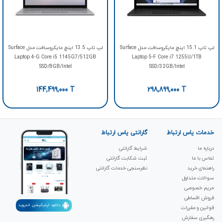
لپ تاپ 15.1 اینچ مایکروسافت مدل Surface
لپ تاپ 13.5 اینچ مایکروسافت مدل Surface
Laptop 4-G Core i5 1145G7/512GB
Laptop 5-F Core i7 1255U/1TB
SSD/8GB/Intel
SSD/32GB/Intel
144,499,000
T
298,899,000
T
خدمات یاس ارتباط
گارانتی یاس ارتباط
درباره ما
شرایط گارانتی
تماس با ما
ثبت شکابت‌ گارانتی
راهنمای خرید
نظرسنجی خدمات گارانتی
سوالات متداول
حریم خصوصی
فروش اقساطی
دانلود اپلیکیشن اندروید
قوانین و مقررات
رهگیری سفارش