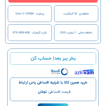
حافظه رم : 32 گیگابایت
پردازنده : Core i7 13700H
حافظه داخلی : 1 ترابایت SSD
کارت گرافیک : RTX 4050 6GB
بخر ببر بعدا حساب کن
خرید همین کالا با شرایط اقساطی یاس ارتباط
قیمت اقساطی:
تومان