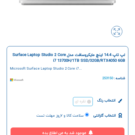
لپ تاپ 14.4 اینچ مایکروسافت مدل Surface Laptop Studio 2 Core
i7 13700H/1TB SSD/32GB/RTX4050 6GB
Microsoft Surface Laptop Studio 2 Core i7
13700H/1TB SSD/32GB/RTX 4050 6GB 14.4-inch
Laptop
شناسه :
253150
انتخاب رنگ
نقره ای
انتخاب گارانتی
سلامت کالا و ۷روز مهلت تست
موجود شد به من اطلاع بده