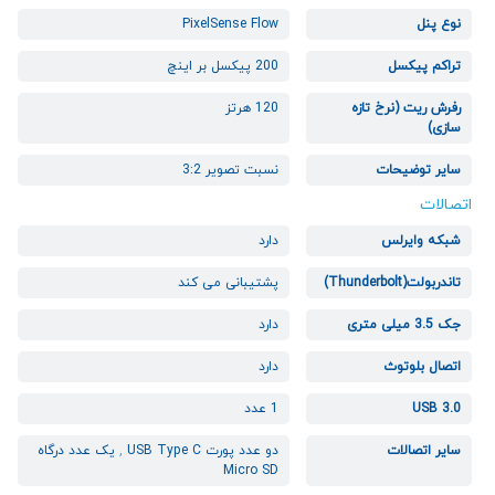
نوع پنل
PixelSense Flow
تراکم پیکسل
200 پیکسل بر اینچ
رفرش ریت (نرخ تازه
120 هرتز
سازی)
سایر توضیحات
نسبت تصویر 3:2
اتصالات
شبکه وایرلس
دارد
تاندربولت(Thunderbolt)
پشتیبانی می کند
جک 3.5 میلی متری
دارد
اتصال بلوتوث
دارد
USB 3.0
1 عدد
سایر اتصالات
دو عدد پورت USB Type C
,
یک عدد درگاه
Micro SD