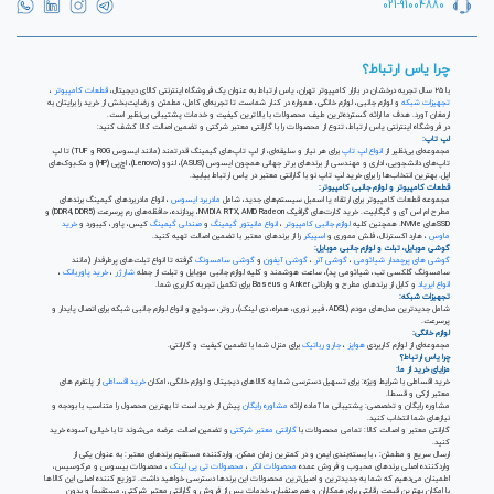
021-91004880
چرا یاس ارتباط؟
با ۲۵ سال تجربه درخشان در بازار کامپیوتر تهران، یاس ارتباط به عنوان یک فروشگاه اینترنتی کالای دیجیتال،
قطعات کامپیوتر
،
تجهیزات شبکه
و لوازم جانبی، لوازم خانگی، همواره در کنار شماست تا تجربه‌ای کامل، مطمئن و رضایت‌بخش از خرید را برایتان به
ارمغان آورد. هدف ما ارائه گسترده‌ترین طیف محصولات با بالاترین کیفیت و خدمات پشتیبانی بی‌نظیر است.
در فروشگاه اینترنتی یاس ارتباط، تنوع از محصولات را با گارانتی معتبر شرکتی و تضمین اصالت کالا کشف کنید:
لپ تاپ:
مجموعه‌ای بی‌نظیر از
انواع لپ تاپ
برای هر نیاز و سلیقه‌ای، از لپ تاپ‌های گیمینگ قدرتمند (مانند ایسوس ROG و TUF) تا لپ
تاپ‌های دانشجویی، اداری و مهندسی از برندهای برتر جهانی همچون ایسوس (ASUS)، لنوو (Lenovo)، اچ‌پی (HP) و مک‌بوک‌های
اپل. بهترین انتخاب‌ها را برای خرید لپ تاپ نو با گارانتی معتبر در یاس ارتباط بیابید.
قطعات کامپیوتر و لوازم جانبی کامپیوتر:
مجموعه قطعات کامپیوتر برای ارتقاء یا اسمبل سیستم‌های جدید، شامل
مادربرد ایسوس
، انواع مادربردهای گیمینگ برندهای
مطرح ام اس آی و گیگابیت. خرید کارت‌های گرافیک NVIDIA RTX, AMD Radeon، پردازنده‌، حافظه‌های رم پرسرعت (DDR4, DDR5) و
SSDهای NVMe. همچنین کلیه
لوازم جانبی کامپیوتر
،
انواع مانیتور گیمینگ
و
صندلی گیمینگ
کیس، پاور، کیبورد و
خرید
ماوس
، هارد اکسترنال، فلش مموری و
اسپیکر
را از برندهای معتبر با تضمین اصالت تهیه کنید.
گوشی موبایل، تبلت و لوازم جانبی موبایل:
گوشی های پرچمدار شیائومی
،
گوشی آنر
،
گوشی آیفون
و
گوشی سامسونگ
گرفته تا انواع تبلت‌های پرطرفدار (مانند
سامسونگ گلکسی تب، شیائومی پد)، ساعت هوشمند و کلیه لوازم جانبی موبایل و تبلت از جمله
شارژر
،
خرید پاوربانک
،
انواع ایرپاد
و کابل از برندهای مطرح و وارداتی Anker و Baseus برای تکمیل تجربه کاربری شما.
تجهیزات شبکه:
شامل جدیدترین مدل‌های مودم (ADSL، فیبر نوری، همراه، دی لینک)، روتر، سوئیچ و انواع لوازم جانبی شبکه برای اتصال پایدار و
پرسرعت.
لوازم خانگی:
مجموعه‌ای از لوازم کاربردی
هواپز
،
جارو رباتیک
برای منزل شما با تضمین کیفیت و گارانتی.
چرا یاس ارتباط؟
مزایای خرید از ما:
خرید اقساطی با شرایط ویژه: برای تسهیل دسترسی شما به کالاهای دیجیتال و لوازم خانگی، امکان
خرید اقساطی
از پلتفرم های
معتبر ازکی و قسطا.
مشاوره رایگان و تخصصی: پشتیبانی ما آماده ارائه
مشاوره رایگان
پیش از خرید است تا بهترین محصول را متناسب با بودجه و
نیازهای شما انتخاب کنید.
گارانتی معتبر و اصالت کالا: تمامی محصولات با
گارانتی معتبر شرکتی
و تضمین اصالت عرضه می‌شوند تا با خیالی آسوده خرید
کنید.
ارسال سریع و مطمئن: ، با بسته‌بندی ایمن و در کمترین زمان ممکن. واردکننده مستقیم برندهای معتبر: به عنوان یکی از
واردکننده اصلی برندهای محبوب و فروش عمده
محصولات انکر
،
محصولات تی پی لینک
، محصولات بیسوس و مرکوسیس،
اطمینان می‌دهیم که شما به جدیدترین و اصیل‌ترین محصولات این برندها دسترسی خواهید داشت. توزیع کننده اصلی این کالاها
با امکان بهترین قیمت رقابتی برای همکاران و هم صنفیان، خدمات پس از فروش و گارانتی معتبر شرکتی، مستقیماً و بدون