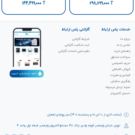
144,499,000
T
298,899,000
T
خدمات یاس ارتباط
گارانتی یاس ارتباط
درباره ما
شرایط گارانتی
تماس با ما
ثبت شکابت‌ گارانتی
راهنمای خرید
نظرسنجی خدمات گارانتی
سوالات متداول
حریم خصوصی
فروش اقساطی
دانلود اپلیکیشن اندروید
قوانین و مقررات
رهگیری سفارش
نحوه ارسال مرسوله
اسمبل کامپیوتر
(ساعات کاری از ۱۰ الی ۱۸ و پنجشنبه تا ۱۴) بجز روزهای تعطیل
تهران، خیابان ولیعصر، کوچه ولدی، پلاک ۴۸، مجتمع کامپیوتر ولیعصر، طبقه اول، واحد ۴