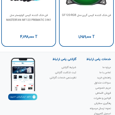
فن خنک کننده کیس گرین مدل GF120-RGB
فن خنک کننده کیس کولرمستر مدل
MASTERFAN MF120 PRISMATIC 3IN1
4,798,000
T
1,659,000
T
خدمات یاس ارتباط
گارانتی یاس ارتباط
درباره ما
شرایط گارانتی
تماس با ما
ثبت شکابت‌ گارانتی
راهنمای خرید
نظرسنجی خدمات گارانتی
سوالات متداول
حریم خصوصی
فروش اقساطی
دانلود اپلیکیشن اندروید
قوانین و مقررات
رهگیری سفارش
نحوه ارسال مرسوله
اسمبل کامپیوتر