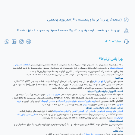
(ساعات کاری از ۱۰ الی ۱۸ و پنجشنبه تا ۱۴) بجز روزهای تعطیل
تهران، خیابان ولیعصر، کوچه ولدی، پلاک ۴۸، مجتمع کامپیوتر ولیعصر، طبقه اول، واحد ۴
021-91004880
چرا یاس ارتباط؟
با ۲۵ سال تجربه درخشان در بازار کامپیوتر تهران، یاس ارتباط به عنوان یک فروشگاه اینترنتی کالای دیجیتال،
قطعات کامپیوتر
،
تجهیزات شبکه
و لوازم جانبی، لوازم خانگی، همواره در کنار شماست تا تجربه‌ای کامل، مطمئن و رضایت‌بخش از خرید را برایتان به
ارمغان آورد. هدف ما ارائه گسترده‌ترین طیف محصولات با بالاترین کیفیت و خدمات پشتیبانی بی‌نظیر است.
در فروشگاه اینترنتی یاس ارتباط، تنوع از محصولات را با گارانتی معتبر شرکتی و تضمین اصالت کالا کشف کنید:
لپ تاپ:
مجموعه‌ای بی‌نظیر از
انواع لپ تاپ
برای هر نیاز و سلیقه‌ای، از لپ تاپ‌های گیمینگ قدرتمند (مانند ایسوس ROG و TUF) تا لپ
تاپ‌های دانشجویی، اداری و مهندسی از برندهای برتر جهانی همچون ایسوس (ASUS)، لنوو (Lenovo)، اچ‌پی (HP) و مک‌بوک‌های
اپل. بهترین انتخاب‌ها را برای خرید لپ تاپ نو با گارانتی معتبر در یاس ارتباط بیابید.
قطعات کامپیوتر و لوازم جانبی کامپیوتر:
مجموعه قطعات کامپیوتر برای ارتقاء یا اسمبل سیستم‌های جدید، شامل
مادربرد ایسوس
، انواع مادربردهای گیمینگ برندهای
مطرح ام اس آی و گیگابیت. خرید کارت‌های گرافیک NVIDIA RTX, AMD Radeon، پردازنده‌، حافظه‌های رم پرسرعت (DDR4, DDR5) و
SSDهای NVMe. همچنین کلیه
لوازم جانبی کامپیوتر
،
انواع مانیتور گیمینگ
و
صندلی گیمینگ
کیس، پاور، کیبورد و
خرید
ماوس
، هارد اکسترنال، فلش مموری و
اسپیکر
را از برندهای معتبر با تضمین اصالت تهیه کنید.
گوشی موبایل، تبلت و لوازم جانبی موبایل:
گوشی های پرچمدار شیائومی
،
گوشی آنر
،
گوشی آیفون
و
گوشی سامسونگ
گرفته تا انواع تبلت‌های پرطرفدار (مانند
سامسونگ گلکسی تب، شیائومی پد)، ساعت هوشمند و کلیه لوازم جانبی موبایل و تبلت از جمله
شارژر
،
خرید پاوربانک
،
انواع ایرپاد
و کابل از برندهای مطرح و وارداتی Anker و Baseus برای تکمیل تجربه کاربری شما.
تجهیزات شبکه:
شامل جدیدترین مدل‌های مودم (ADSL، فیبر نوری، همراه، دی لینک)، روتر، سوئیچ و انواع لوازم جانبی شبکه برای اتصال پایدار و
پرسرعت.
لوازم خانگی:
مجموعه‌ای از لوازم کاربردی
هواپز
،
جارو رباتیک
برای منزل شما با تضمین کیفیت و گارانتی.