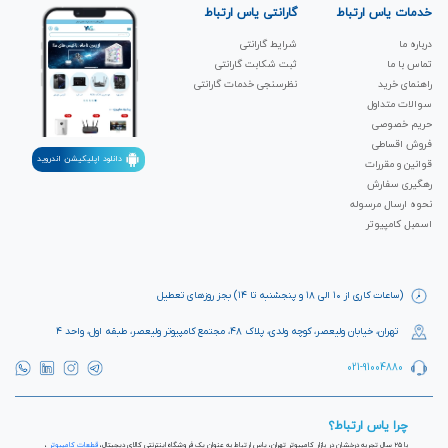
خدمات یاس ارتباط
گارانتی یاس ارتباط
درباره ما
شرایط گارانتی
تماس با ما
ثبت شکابت‌ گارانتی
راهنمای خرید
نظرسنجی خدمات گارانتی
سوالات متداول
حریم خصوصی
فروش اقساطی
دانلود اپلیکیشن اندروید
قوانین و مقررات
رهگیری سفارش
نحوه ارسال مرسوله
اسمبل کامپیوتر
(ساعات کاری از ۱۰ الی ۱۸ و پنجشنبه تا ۱۴) بجز روزهای تعطیل
تهران، خیابان ولیعصر، کوچه ولدی، پلاک ۴۸، مجتمع کامپیوتر ولیعصر، طبقه اول، واحد ۴
021-91004880
چرا یاس ارتباط؟
با ۲۵ سال تجربه درخشان در بازار کامپیوتر تهران، یاس ارتباط به عنوان یک فروشگاه اینترنتی کالای دیجیتال،
قطعات کامپیوتر
،