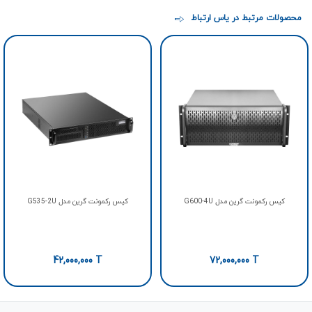
محصولات مرتبط در یاس ارتباط
کیس رکمونت گرین مدل G600-4U
کیس رکمونت گرین مدل G535-2U
42,000,000
T
72,000,000
T