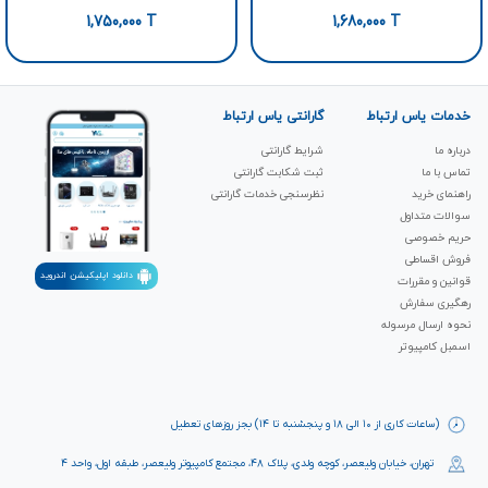
1,750,000
T
1,680,000
T
خدمات یاس ارتباط
گارانتی یاس ارتباط
درباره ما
شرایط گارانتی
تماس با ما
ثبت شکابت‌ گارانتی
راهنمای خرید
نظرسنجی خدمات گارانتی
سوالات متداول
حریم خصوصی
فروش اقساطی
دانلود اپلیکیشن اندروید
قوانین و مقررات
رهگیری سفارش
نحوه ارسال مرسوله
اسمبل کامپیوتر
(ساعات کاری از ۱۰ الی ۱۸ و پنجشنبه تا ۱۴) بجز روزهای تعطیل
تهران، خیابان ولیعصر، کوچه ولدی، پلاک ۴۸، مجتمع کامپیوتر ولیعصر، طبقه اول، واحد ۴