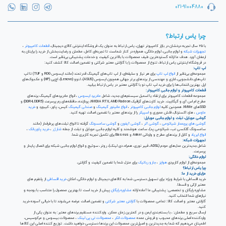
021-91004880
چرا یاس ارتباط؟
با ۲۵ سال تجربه درخشان در بازار کامپیوتر تهران، یاس ارتباط به عنوان یک فروشگاه اینترنتی کالای دیجیتال،
قطعات کامپیوتر
،
تجهیزات شبکه
و لوازم جانبی، لوازم خانگی، همواره در کنار شماست تا تجربه‌ای کامل، مطمئن و رضایت‌بخش از خرید را برایتان به
ارمغان آورد. هدف ما ارائه گسترده‌ترین طیف محصولات با بالاترین کیفیت و خدمات پشتیبانی بی‌نظیر است.
در فروشگاه اینترنتی یاس ارتباط، تنوع از محصولات را با گارانتی معتبر شرکتی و تضمین اصالت کالا کشف کنید:
لپ تاپ:
مجموعه‌ای بی‌نظیر از
انواع لپ تاپ
برای هر نیاز و سلیقه‌ای، از لپ تاپ‌های گیمینگ قدرتمند (مانند ایسوس ROG و TUF) تا لپ
تاپ‌های دانشجویی، اداری و مهندسی از برندهای برتر جهانی همچون ایسوس (ASUS)، لنوو (Lenovo)، اچ‌پی (HP) و مک‌بوک‌های
اپل. بهترین انتخاب‌ها را برای خرید لپ تاپ نو با گارانتی معتبر در یاس ارتباط بیابید.
قطعات کامپیوتر و لوازم جانبی کامپیوتر:
مجموعه قطعات کامپیوتر برای ارتقاء یا اسمبل سیستم‌های جدید، شامل
مادربرد ایسوس
، انواع مادربردهای گیمینگ برندهای
مطرح ام اس آی و گیگابیت. خرید کارت‌های گرافیک NVIDIA RTX, AMD Radeon، پردازنده‌، حافظه‌های رم پرسرعت (DDR4, DDR5) و
SSDهای NVMe. همچنین کلیه
لوازم جانبی کامپیوتر
،
انواع مانیتور گیمینگ
و
صندلی گیمینگ
کیس، پاور، کیبورد و
خرید
ماوس
، هارد اکسترنال، فلش مموری و
اسپیکر
را از برندهای معتبر با تضمین اصالت تهیه کنید.
گوشی موبایل، تبلت و لوازم جانبی موبایل:
گوشی های پرچمدار شیائومی
،
گوشی آنر
،
گوشی آیفون
و
گوشی سامسونگ
گرفته تا انواع تبلت‌های پرطرفدار (مانند
سامسونگ گلکسی تب، شیائومی پد)، ساعت هوشمند و کلیه لوازم جانبی موبایل و تبلت از جمله
شارژر
،
خرید پاوربانک
،
انواع ایرپاد
و کابل از برندهای مطرح و وارداتی Anker و Baseus برای تکمیل تجربه کاربری شما.
تجهیزات شبکه:
شامل جدیدترین مدل‌های مودم (ADSL، فیبر نوری، همراه، دی لینک)، روتر، سوئیچ و انواع لوازم جانبی شبکه برای اتصال پایدار و
پرسرعت.
لوازم خانگی:
مجموعه‌ای از لوازم کاربردی
هواپز
،
جارو رباتیک
برای منزل شما با تضمین کیفیت و گارانتی.
چرا یاس ارتباط؟
مزایای خرید از ما:
خرید اقساطی با شرایط ویژه: برای تسهیل دسترسی شما به کالاهای دیجیتال و لوازم خانگی، امکان
خرید اقساطی
از پلتفرم های
معتبر ازکی و قسطا.
مشاوره رایگان و تخصصی: پشتیبانی ما آماده ارائه
مشاوره رایگان
پیش از خرید است تا بهترین محصول را متناسب با بودجه و
نیازهای شما انتخاب کنید.
گارانتی معتبر و اصالت کالا: تمامی محصولات با
گارانتی معتبر شرکتی
و تضمین اصالت عرضه می‌شوند تا با خیالی آسوده خرید
کنید.
ارسال سریع و مطمئن: ، با بسته‌بندی ایمن و در کمترین زمان ممکن. واردکننده مستقیم برندهای معتبر: به عنوان یکی از
واردکننده اصلی برندهای محبوب و فروش عمده
محصولات انکر
،
محصولات تی پی لینک
، محصولات بیسوس و مرکوسیس،
اطمینان می‌دهیم که شما به جدیدترین و اصیل‌ترین محصولات این برندها دسترسی خواهید داشت. توزیع کننده اصلی این کالاها