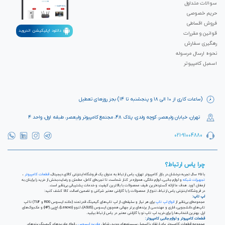
سوالات متداول
حریم خصوصی
فروش اقساطی
دانلود اپلیکیشن اندروید
قوانین و مقررات
رهگیری سفارش
نحوه ارسال مرسوله
اسمبل کامپیوتر
(ساعات کاری از ۱۰ الی ۱۸ و پنجشنبه تا ۱۴) بجز روزهای تعطیل
تهران، خیابان ولیعصر، کوچه ولدی، پلاک ۴۸، مجتمع کامپیوتر ولیعصر، طبقه اول، واحد ۴
021-91004880
چرا یاس ارتباط؟
با ۲۵ سال تجربه درخشان در بازار کامپیوتر تهران، یاس ارتباط به عنوان یک فروشگاه اینترنتی کالای دیجیتال،
قطعات کامپیوتر
،
تجهیزات شبکه
و لوازم جانبی، لوازم خانگی، همواره در کنار شماست تا تجربه‌ای کامل، مطمئن و رضایت‌بخش از خرید را برایتان به
ارمغان آورد. هدف ما ارائه گسترده‌ترین طیف محصولات با بالاترین کیفیت و خدمات پشتیبانی بی‌نظیر است.
در فروشگاه اینترنتی یاس ارتباط، تنوع از محصولات را با گارانتی معتبر شرکتی و تضمین اصالت کالا کشف کنید:
لپ تاپ:
مجموعه‌ای بی‌نظیر از
انواع لپ تاپ
برای هر نیاز و سلیقه‌ای، از لپ تاپ‌های گیمینگ قدرتمند (مانند ایسوس ROG و TUF) تا لپ
تاپ‌های دانشجویی، اداری و مهندسی از برندهای برتر جهانی همچون ایسوس (ASUS)، لنوو (Lenovo)، اچ‌پی (HP) و مک‌بوک‌های
اپل. بهترین انتخاب‌ها را برای خرید لپ تاپ نو با گارانتی معتبر در یاس ارتباط بیابید.
قطعات کامپیوتر و لوازم جانبی کامپیوتر:
مجموعه قطعات کامپیوتر برای ارتقاء یا اسمبل سیستم‌های جدید، شامل
مادربرد ایسوس
، انواع مادربردهای گیمینگ برندهای