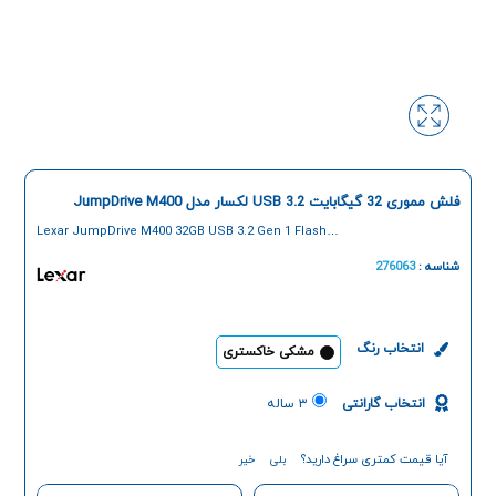
فلش مموری 32 گیگابایت USB 3.2 لکسار مدل JumpDrive M400
Lexar JumpDrive M400 32GB USB 3.2 Gen 1 Flash
Memory
شناسه :
276063
انتخاب رنگ
مشکی خاکستری
انتخاب گارانتی
۳ ساله
آیا قیمت کمتری سراغ دارید؟
بلی
خیر