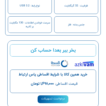
ظرفیت : 32 گیگابایت
نوع رابط : USB 3.2
سرعت خواندن اطلاعات : 130 مگابایت
جنس بدنه : فلز
بر ثانیه
بخر ببر بعدا حساب کن
خرید همین کالا با شرایط اقساطی یاس ارتباط
قیمت اقساطی:
1,498,000
تومان
درخواست تسهیلات