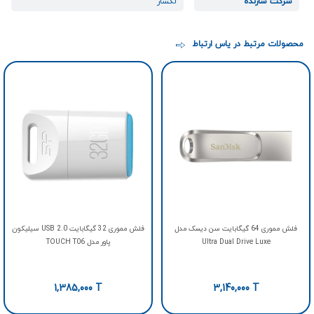
شرکت سازنده
لکسار
محصولات مرتبط در یاس ارتباط
فلش مموری 64 گیگابایت سن دیسک مدل
فلش مموری 32 گیگابایت USB 2.0 سیلیکون
Ultra Dual Drive Luxe
پاور مدل TOUCH T06
1,385,000
T
3,140,000
T