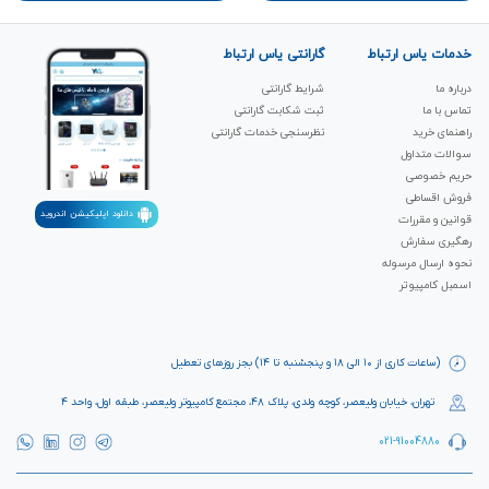
خدمات یاس ارتباط
گارانتی یاس ارتباط
درباره ما
شرایط گارانتی
تماس با ما
ثبت شکابت‌ گارانتی
راهنمای خرید
نظرسنجی خدمات گارانتی
سوالات متداول
حریم خصوصی
فروش اقساطی
دانلود اپلیکیشن اندروید
قوانین و مقررات
رهگیری سفارش
نحوه ارسال مرسوله
اسمبل کامپیوتر
(ساعات کاری از ۱۰ الی ۱۸ و پنجشنبه تا ۱۴) بجز روزهای تعطیل
تهران، خیابان ولیعصر، کوچه ولدی، پلاک ۴۸، مجتمع کامپیوتر ولیعصر، طبقه اول، واحد ۴
021-91004880