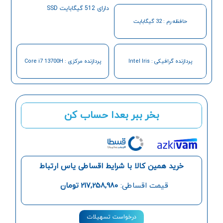
دارای 512 گیگابایت SSD
حافظه رم : 32 گیگابایت
پردازنده گرافیکی : Intel Iris
پردازنده مرکزی : Core i7 13700H
بخر ببر بعدا حساب کن
خرید همین کالا با شرایط اقساطی یاس ارتباط
قیمت اقساطی:
217,258,980
تومان
درخواست تسهیلات