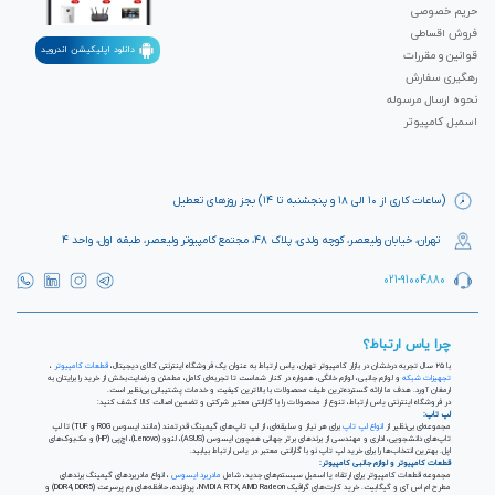
حریم خصوصی
فروش اقساطی
دانلود اپلیکیشن اندروید
قوانین و مقررات
رهگیری سفارش
نحوه ارسال مرسوله
اسمبل کامپیوتر
(ساعات کاری از ۱۰ الی ۱۸ و پنجشنبه تا ۱۴) بجز روزهای تعطیل
تهران، خیابان ولیعصر، کوچه ولدی، پلاک ۴۸، مجتمع کامپیوتر ولیعصر، طبقه اول، واحد ۴
021-91004880
چرا یاس ارتباط؟
با ۲۵ سال تجربه درخشان در بازار کامپیوتر تهران، یاس ارتباط به عنوان یک فروشگاه اینترنتی کالای دیجیتال،
قطعات کامپیوتر
،
تجهیزات شبکه
و لوازم جانبی، لوازم خانگی، همواره در کنار شماست تا تجربه‌ای کامل، مطمئن و رضایت‌بخش از خرید را برایتان به
ارمغان آورد. هدف ما ارائه گسترده‌ترین طیف محصولات با بالاترین کیفیت و خدمات پشتیبانی بی‌نظیر است.
در فروشگاه اینترنتی یاس ارتباط، تنوع از محصولات را با گارانتی معتبر شرکتی و تضمین اصالت کالا کشف کنید:
لپ تاپ:
مجموعه‌ای بی‌نظیر از
انواع لپ تاپ
برای هر نیاز و سلیقه‌ای، از لپ تاپ‌های گیمینگ قدرتمند (مانند ایسوس ROG و TUF) تا لپ
تاپ‌های دانشجویی، اداری و مهندسی از برندهای برتر جهانی همچون ایسوس (ASUS)، لنوو (Lenovo)، اچ‌پی (HP) و مک‌بوک‌های
اپل. بهترین انتخاب‌ها را برای خرید لپ تاپ نو با گارانتی معتبر در یاس ارتباط بیابید.
قطعات کامپیوتر و لوازم جانبی کامپیوتر:
مجموعه قطعات کامپیوتر برای ارتقاء یا اسمبل سیستم‌های جدید، شامل
مادربرد ایسوس
، انواع مادربردهای گیمینگ برندهای
مطرح ام اس آی و گیگابیت. خرید کارت‌های گرافیک NVIDIA RTX, AMD Radeon، پردازنده‌، حافظه‌های رم پرسرعت (DDR4, DDR5) و