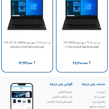
لپ تاپ 15.6 اینچ لنوو V15 Athlon
لپ تاپ 15.6 اینچ لنوو V15 G2 IJL Celeron
N4500/512GB SSD/4GB/Intel
7120U/256GB SSD/8GB/AMD
66,969,000
T
68,300,000
T
خدمات یاس ارتباط
گارانتی یاس ارتباط
درباره ما
شرایط گارانتی
تماس با ما
ثبت شکابت‌ گارانتی
راهنمای خرید
نظرسنجی خدمات گارانتی
سوالات متداول