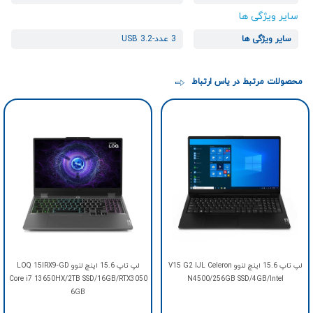
سایر ویژگی ها
سایر ویژگی ها
3 عدد-USB 3.2
محصولات مرتبط در یاس ارتباط
لپ تاپ 15.6 اینچ لنوو V15 G2 IJL Celeron
لپ تاپ 15.6 اینچ لنوو LOQ 15IRX9-GD
Core i7 13650HX/2TB SSD/16GB/RTX3050
N4500/256GB SSD/4GB/Intel
6GB