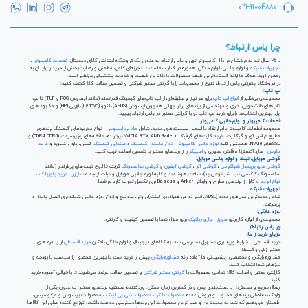
021-91004880
چرا یاس ارتباط؟
با ۲۵ سال تجربه درخشان در بازار کامپیوتر تهران، یاس ارتباط به عنوان یک فروشگاه اینترنتی کالای دیجیتال،
قطعات کامپیوتر
،
تجهیزات شبکه
و لوازم جانبی، لوازم خانگی، همواره در کنار شماست تا تجربه‌ای کامل، مطمئن و رضایت‌بخش از خرید را برایتان به
ارمغان آورد. هدف ما ارائه گسترده‌ترین طیف محصولات با بالاترین کیفیت و خدمات پشتیبانی بی‌نظیر است.
در فروشگاه اینترنتی یاس ارتباط، تنوع از محصولات را با گارانتی معتبر شرکتی و تضمین اصالت کالا کشف کنید:
لپ تاپ:
مجموعه‌ای بی‌نظیر از
انواع لپ تاپ
برای هر نیاز و سلیقه‌ای، از لپ تاپ‌های گیمینگ قدرتمند (مانند ایسوس ROG و TUF) تا لپ
تاپ‌های دانشجویی، اداری و مهندسی از برندهای برتر جهانی همچون ایسوس (ASUS)، لنوو (Lenovo)، اچ‌پی (HP) و مک‌بوک‌های
اپل. بهترین انتخاب‌ها را برای خرید لپ تاپ نو با گارانتی معتبر در یاس ارتباط بیابید.
قطعات کامپیوتر و لوازم جانبی کامپیوتر:
مجموعه قطعات کامپیوتر برای ارتقاء یا اسمبل سیستم‌های جدید، شامل
مادربرد ایسوس
، انواع مادربردهای گیمینگ برندهای
مطرح ام اس آی و گیگابیت. خرید کارت‌های گرافیک NVIDIA RTX, AMD Radeon، پردازنده‌، حافظه‌های رم پرسرعت (DDR4, DDR5) و
SSDهای NVMe. همچنین کلیه
لوازم جانبی کامپیوتر
،
انواع مانیتور گیمینگ
و
صندلی گیمینگ
کیس، پاور، کیبورد و
خرید
ماوس
، هارد اکسترنال، فلش مموری و
اسپیکر
را از برندهای معتبر با تضمین اصالت تهیه کنید.
گوشی موبایل، تبلت و لوازم جانبی موبایل:
گوشی های پرچمدار شیائومی
،
گوشی آنر
،
گوشی آیفون
و
گوشی سامسونگ
گرفته تا انواع تبلت‌های پرطرفدار (مانند
سامسونگ گلکسی تب، شیائومی پد)، ساعت هوشمند و کلیه لوازم جانبی موبایل و تبلت از جمله
شارژر
،
خرید پاوربانک
،
انواع ایرپاد
و کابل از برندهای مطرح و وارداتی Anker و Baseus برای تکمیل تجربه کاربری شما.
تجهیزات شبکه:
شامل جدیدترین مدل‌های مودم (ADSL، فیبر نوری، همراه، دی لینک)، روتر، سوئیچ و انواع لوازم جانبی شبکه برای اتصال پایدار و
پرسرعت.
لوازم خانگی:
مجموعه‌ای از لوازم کاربردی
هواپز
،
جارو رباتیک
برای منزل شما با تضمین کیفیت و گارانتی.
چرا یاس ارتباط؟
مزایای خرید از ما:
خرید اقساطی با شرایط ویژه: برای تسهیل دسترسی شما به کالاهای دیجیتال و لوازم خانگی، امکان
خرید اقساطی
از پلتفرم های
معتبر ازکی و قسطا.
مشاوره رایگان و تخصصی: پشتیبانی ما آماده ارائه
مشاوره رایگان
پیش از خرید است تا بهترین محصول را متناسب با بودجه و
نیازهای شما انتخاب کنید.
گارانتی معتبر و اصالت کالا: تمامی محصولات با
گارانتی معتبر شرکتی
و تضمین اصالت عرضه می‌شوند تا با خیالی آسوده خرید
کنید.
ارسال سریع و مطمئن: ، با بسته‌بندی ایمن و در کمترین زمان ممکن. واردکننده مستقیم برندهای معتبر: به عنوان یکی از
واردکننده اصلی برندهای محبوب و فروش عمده
محصولات انکر
،
محصولات تی پی لینک
، محصولات بیسوس و مرکوسیس،
اطمینان می‌دهیم که شما به جدیدترین و اصیل‌ترین محصولات این برندها دسترسی خواهید داشت. توزیع کننده اصلی این کالاها