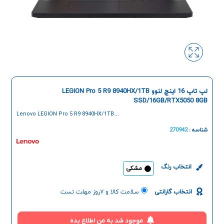
لپ تاپ 16 اینچ لنوو LEGION Pro 5 R9 8940HX/1TB
SSD/16GB/RTX5050 8GB
Lenovo LEGION Pro 5 R9 8940HX/1TB
SSD/16GB/RTX5050 8GB 16 Inch Laptop
شناسه :
270942
انتخاب رنگ
مشکی
انتخاب گارانتی
سلامت کالا و ۷روز مهلت تست
موجود شد به من اطلاع بده