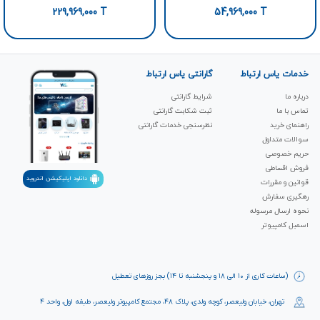
229,969,000
T
54,969,000
T
خدمات یاس ارتباط
گارانتی یاس ارتباط
درباره ما
شرایط گارانتی
تماس با ما
ثبت شکابت‌ گارانتی
راهنمای خرید
نظرسنجی خدمات گارانتی
سوالات متداول
حریم خصوصی
فروش اقساطی
دانلود اپلیکیشن اندروید
قوانین و مقررات
رهگیری سفارش
نحوه ارسال مرسوله
اسمبل کامپیوتر
(ساعات کاری از ۱۰ الی ۱۸ و پنجشنبه تا ۱۴) بجز روزهای تعطیل
تهران، خیابان ولیعصر، کوچه ولدی، پلاک ۴۸، مجتمع کامپیوتر ولیعصر، طبقه اول، واحد ۴