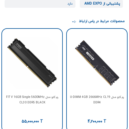
پشتیبانی از AMD EXPO
دارد
محصولات مرتبط در یاس ارتباط
رم کلو مدل U-DIMM 4GB 2666MHz CL19
رم کلو مدل FIT V 16GB Single 5600MHz
CL30 DDR5 BLACK
DDR4
55,000,000
T
4,200,000
T