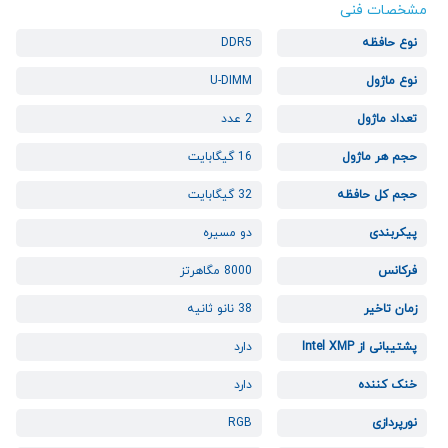
مشخصات فنی
نوع حافظه
DDR5
نوع ماژول
U-DIMM
تعداد ماژول
2 عدد
حجم هر ماژول
16 گیگابایت
حجم کل حافظه
32 گیگابایت
پیکربندی
دو مسیره
فرکانس
8000 مگاهرتز
زمان تاخیر
38 نانو ثانیه
پشتیبانی از Intel XMP
دارد
خنک کننده
دارد
نورپردازی
RGB