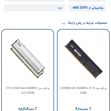
پشتیبانی از AMD EXPO
دارد
محصولات مرتبط در یاس ارتباط
رم کلو مدل U-DIMM 4GB 2666MHz CL19
رم کلو مدل FIT V 32GB Dual 5600MHz
CL30 DDR5
DDR4
118,404,000
T
4,200,000
T