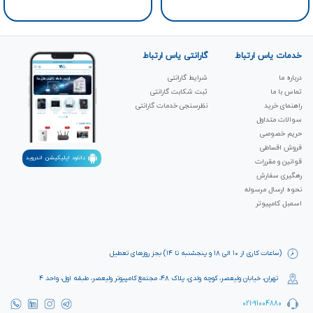
خدمات یاس ارتباط
گارانتی یاس ارتباط
درباره ما
شرایط گارانتی
تماس با ما
ثبت شکابت‌ گارانتی
راهنمای خرید
نظرسنجی خدمات گارانتی
سوالات متداول
حریم خصوصی
فروش اقساطی
دانلود اپلیکیشن اندروید
قوانین و مقررات
رهگیری سفارش
نحوه ارسال مرسوله
اسمبل کامپیوتر
(ساعات کاری از ۱۰ الی ۱۸ و پنجشنبه تا ۱۴) بجز روزهای تعطیل
تهران، خیابان ولیعصر، کوچه ولدی، پلاک ۴۸، مجتمع کامپیوتر ولیعصر، طبقه اول، واحد ۴
021-91004880