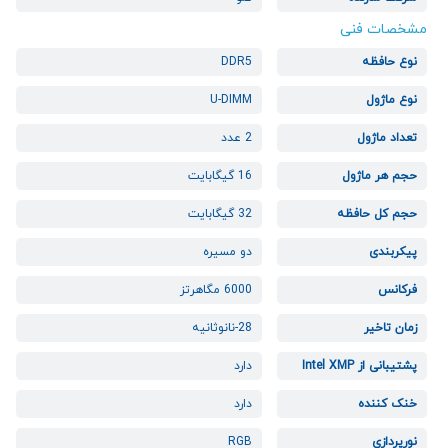
مشخصات فنی
نوع حافظه
DDR5
نوع ماژول
U-DIMM
تعداد ماژول
2 عدد
حجم هر ماژول
16 گیگابایت
حجم کل حافظه
32 گیگابایت
پیکربندی
دو مسیره
فرکانس
6000 مگاهرتز
زمان تاخیر
28-نانوثانیه
پشتیبانی از Intel XMP
دارد
خنک کننده
دارد
نورپردازی
RGB