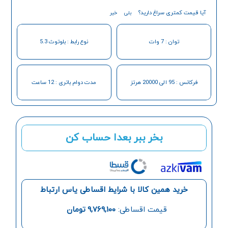
آیا قیمت کمتری سراغ دارید؟
بلی
خیر
توان : 7 وات
نوع رابط : بلوتوث 5.3
فرکانس : 95 الی 20000 هرتز
مدت دوام باتری : 12 ساعت
بخر ببر بعدا حساب کن
خرید همین کالا با شرایط اقساطی یاس ارتباط
قیمت اقساطی:
9,769,100
تومان