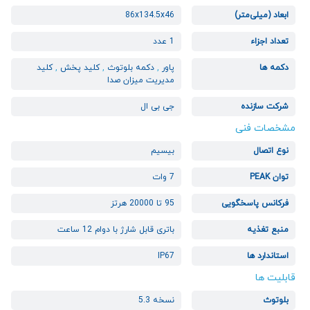
ابعاد (میلی‌متر)
86x134.5x46
تعداد اجزاء
1 عدد
دکمه ها
پاور
,
دکمه بلوتوث
,
کلید پخش
,
کلید
مدیریت میزان صدا
شرکت سازنده
جی بی ال
مشخصات فنی
نوع اتصال
بیسیم
توان PEAK
7 وات
فرکانس پاسخگویی
95 تا 20000 هرتز
منبع تغذیه
باتری قابل شارژ با دوام 12 ساعت
استاندارد ها
IP67
قابلیت ها
بلوتوث
نسخه 5.3