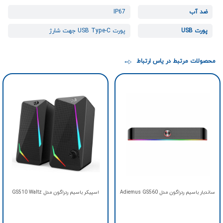
ضد آب
IP67
پورت USB
پورت USB Type-C جهت شارژ
محصولات مرتبط در یاس ارتباط
ساندبار باسیم ردراگون مدل Adiemus GS560
اسپیکر باسیم ردراگون مدل GS510 Waltz