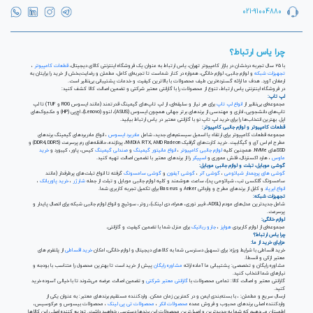
021-91004880
چرا یاس ارتباط؟
با ۲۵ سال تجربه درخشان در بازار کامپیوتر تهران، یاس ارتباط به عنوان یک فروشگاه اینترنتی کالای دیجیتال،
قطعات کامپیوتر
،
تجهیزات شبکه
و لوازم جانبی، لوازم خانگی، همواره در کنار شماست تا تجربه‌ای کامل، مطمئن و رضایت‌بخش از خرید را برایتان به
ارمغان آورد. هدف ما ارائه گسترده‌ترین طیف محصولات با بالاترین کیفیت و خدمات پشتیبانی بی‌نظیر است.
در فروشگاه اینترنتی یاس ارتباط، تنوع از محصولات را با گارانتی معتبر شرکتی و تضمین اصالت کالا کشف کنید:
لپ تاپ:
مجموعه‌ای بی‌نظیر از
انواع لپ تاپ
برای هر نیاز و سلیقه‌ای، از لپ تاپ‌های گیمینگ قدرتمند (مانند ایسوس ROG و TUF) تا لپ
تاپ‌های دانشجویی، اداری و مهندسی از برندهای برتر جهانی همچون ایسوس (ASUS)، لنوو (Lenovo)، اچ‌پی (HP) و مک‌بوک‌های
اپل. بهترین انتخاب‌ها را برای خرید لپ تاپ نو با گارانتی معتبر در یاس ارتباط بیابید.
قطعات کامپیوتر و لوازم جانبی کامپیوتر:
مجموعه قطعات کامپیوتر برای ارتقاء یا اسمبل سیستم‌های جدید، شامل
مادربرد ایسوس
، انواع مادربردهای گیمینگ برندهای
مطرح ام اس آی و گیگابیت. خرید کارت‌های گرافیک NVIDIA RTX, AMD Radeon، پردازنده‌، حافظه‌های رم پرسرعت (DDR4, DDR5) و
SSDهای NVMe. همچنین کلیه
لوازم جانبی کامپیوتر
،
انواع مانیتور گیمینگ
و
صندلی گیمینگ
کیس، پاور، کیبورد و
خرید
ماوس
، هارد اکسترنال، فلش مموری و
اسپیکر
را از برندهای معتبر با تضمین اصالت تهیه کنید.
گوشی موبایل، تبلت و لوازم جانبی موبایل:
گوشی های پرچمدار شیائومی
،
گوشی آنر
،
گوشی آیفون
و
گوشی سامسونگ
گرفته تا انواع تبلت‌های پرطرفدار (مانند
سامسونگ گلکسی تب، شیائومی پد)، ساعت هوشمند و کلیه لوازم جانبی موبایل و تبلت از جمله
شارژر
،
خرید پاوربانک
،
انواع ایرپاد
و کابل از برندهای مطرح و وارداتی Anker و Baseus برای تکمیل تجربه کاربری شما.
تجهیزات شبکه:
شامل جدیدترین مدل‌های مودم (ADSL، فیبر نوری، همراه، دی لینک)، روتر، سوئیچ و انواع لوازم جانبی شبکه برای اتصال پایدار و
پرسرعت.
لوازم خانگی:
مجموعه‌ای از لوازم کاربردی
هواپز
،
جارو رباتیک
برای منزل شما با تضمین کیفیت و گارانتی.
چرا یاس ارتباط؟
مزایای خرید از ما:
خرید اقساطی با شرایط ویژه: برای تسهیل دسترسی شما به کالاهای دیجیتال و لوازم خانگی، امکان
خرید اقساطی
از پلتفرم های
معتبر ازکی و قسطا.
مشاوره رایگان و تخصصی: پشتیبانی ما آماده ارائه
مشاوره رایگان
پیش از خرید است تا بهترین محصول را متناسب با بودجه و
نیازهای شما انتخاب کنید.
گارانتی معتبر و اصالت کالا: تمامی محصولات با
گارانتی معتبر شرکتی
و تضمین اصالت عرضه می‌شوند تا با خیالی آسوده خرید
کنید.
ارسال سریع و مطمئن: ، با بسته‌بندی ایمن و در کمترین زمان ممکن. واردکننده مستقیم برندهای معتبر: به عنوان یکی از
واردکننده اصلی برندهای محبوب و فروش عمده
محصولات انکر
،
محصولات تی پی لینک
، محصولات بیسوس و مرکوسیس،
اطمینان می‌دهیم که شما به جدیدترین و اصیل‌ترین محصولات این برندها دسترسی خواهید داشت. توزیع کننده اصلی این کالاها