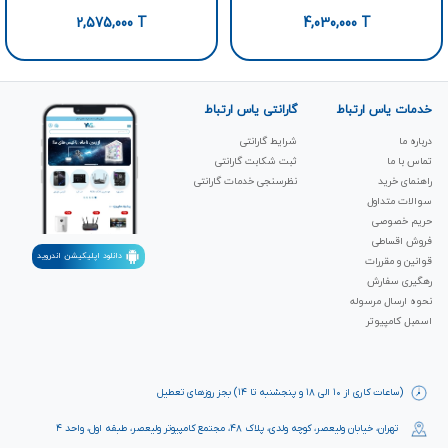
2,575,000
T
4,030,000
T
خدمات یاس ارتباط
گارانتی یاس ارتباط
درباره ما
شرایط گارانتی
تماس با ما
ثبت شکابت‌ گارانتی
راهنمای خرید
نظرسنجی خدمات گارانتی
سوالات متداول
حریم خصوصی
فروش اقساطی
دانلود اپلیکیشن اندروید
قوانین و مقررات
رهگیری سفارش
نحوه ارسال مرسوله
اسمبل کامپیوتر
(ساعات کاری از ۱۰ الی ۱۸ و پنجشنبه تا ۱۴) بجز روزهای تعطیل
تهران، خیابان ولیعصر، کوچه ولدی، پلاک ۴۸، مجتمع کامپیوتر ولیعصر، طبقه اول، واحد ۴