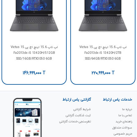
لپ تاپ 15.6 اینچ اچ پی Victus 15
لپ تاپ 15.6 اینچ اچ پی Victus 15
Fa2013dx i5 13420H/512GB
Fa2013dx i5 13420H/2TB
SSD/16GB/RTX3050 6GB
SSD/64GB/RTX3050 6GB
146,999,000
T
220,999,000
T
خدمات یاس ارتباط
گارانتی یاس ارتباط
درباره ما
شرایط گارانتی
تماس با ما
ثبت شکابت‌ گارانتی
راهنمای خرید
نظرسنجی خدمات گارانتی
سوالات متداول
حریم خصوصی