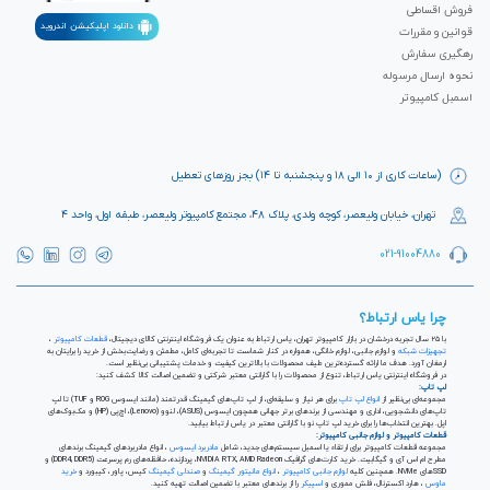
فروش اقساطی
دانلود اپلیکیشن اندروید
قوانین و مقررات
رهگیری سفارش
نحوه ارسال مرسوله
اسمبل کامپیوتر
(ساعات کاری از ۱۰ الی ۱۸ و پنجشنبه تا ۱۴) بجز روزهای تعطیل
تهران، خیابان ولیعصر، کوچه ولدی، پلاک ۴۸، مجتمع کامپیوتر ولیعصر، طبقه اول، واحد ۴
021-91004880
چرا یاس ارتباط؟
با ۲۵ سال تجربه درخشان در بازار کامپیوتر تهران، یاس ارتباط به عنوان یک فروشگاه اینترنتی کالای دیجیتال،
قطعات کامپیوتر
،
تجهیزات شبکه
و لوازم جانبی، لوازم خانگی، همواره در کنار شماست تا تجربه‌ای کامل، مطمئن و رضایت‌بخش از خرید را برایتان به
ارمغان آورد. هدف ما ارائه گسترده‌ترین طیف محصولات با بالاترین کیفیت و خدمات پشتیبانی بی‌نظیر است.
در فروشگاه اینترنتی یاس ارتباط، تنوع از محصولات را با گارانتی معتبر شرکتی و تضمین اصالت کالا کشف کنید:
لپ تاپ:
مجموعه‌ای بی‌نظیر از
انواع لپ تاپ
برای هر نیاز و سلیقه‌ای، از لپ تاپ‌های گیمینگ قدرتمند (مانند ایسوس ROG و TUF) تا لپ
تاپ‌های دانشجویی، اداری و مهندسی از برندهای برتر جهانی همچون ایسوس (ASUS)، لنوو (Lenovo)، اچ‌پی (HP) و مک‌بوک‌های
اپل. بهترین انتخاب‌ها را برای خرید لپ تاپ نو با گارانتی معتبر در یاس ارتباط بیابید.
قطعات کامپیوتر و لوازم جانبی کامپیوتر:
مجموعه قطعات کامپیوتر برای ارتقاء یا اسمبل سیستم‌های جدید، شامل
مادربرد ایسوس
، انواع مادربردهای گیمینگ برندهای
مطرح ام اس آی و گیگابیت. خرید کارت‌های گرافیک NVIDIA RTX, AMD Radeon، پردازنده‌، حافظه‌های رم پرسرعت (DDR4, DDR5) و
SSDهای NVMe. همچنین کلیه
لوازم جانبی کامپیوتر
،
انواع مانیتور گیمینگ
و
صندلی گیمینگ
کیس، پاور، کیبورد و
خرید
ماوس
، هارد اکسترنال، فلش مموری و
اسپیکر
را از برندهای معتبر با تضمین اصالت تهیه کنید.