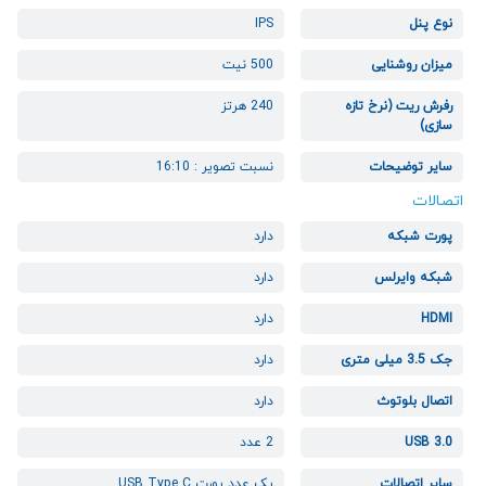
نوع پنل
IPS
میزان روشنایی
500 نیت
رفرش ریت (نرخ تازه
240 هرتز
سازی)
سایر توضیحات
نسبت تصویر : 16:10
اتصالات
پورت شبکه
دارد
شبکه وایرلس
دارد
HDMI
دارد
جک 3.5 میلی متری
دارد
اتصال بلوتوث
دارد
USB 3.0
2 عدد
سایر اتصالات
یک عدد پورت USB Type C