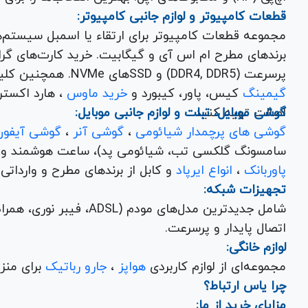
قطعات کامپیوتر و لوازم جانبی کامپیوتر:
مجموعه قطعات کامپیوتر برای ارتقاء یا اسمبل سیستم‌
پرسرعت (DDR4, DDR5) و SSDهای NVMe. همچنین کلیه
گیمینگ
کیس، پاور، کیبورد و
خرید ماوس
، هارد اکسترنال، فلش مموری و
اصالت تهیه کنید.
گوشی موبایل، تبلت و لوازم جانبی موبایل:
گوشی های پرچمدار شیائومی
،
گوشی آنر
،
گوشی آیفون
سامسونگ گلکسی تب، شیائومی پد)، ساعت هوشمند و کلی
پاوربانک
،
انواع ایرپاد
و کابل از برندهای مطرح و وارداتی Anker و Baseus برای تکمیل تجربه کاربری شما.
تجهیزات شبکه:
شامل جدیدترین مدل‌های مود
اتصال پایدار و پرسرعت.
لوازم خانگی:
مجموعه‌ای از لوازم کاربردی
هواپز
،
جارو رباتیک
برای منزل شما با تضمین کیفیت و گارانتی.
چرا یاس ارتباط؟
مزایای خرید از ما: