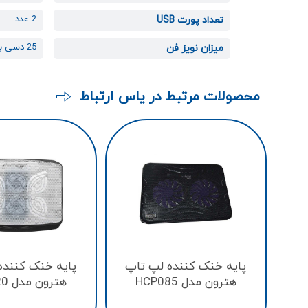
2 عدد
تعداد پورت USB
25 دسی بل
میزان نویز فن
محصولات مرتبط در یاس ارتباط
پایه خنک کننده لپ تاپ
پایه خنک کننده
هترون مدل HCP085
هترون مدل HCP120