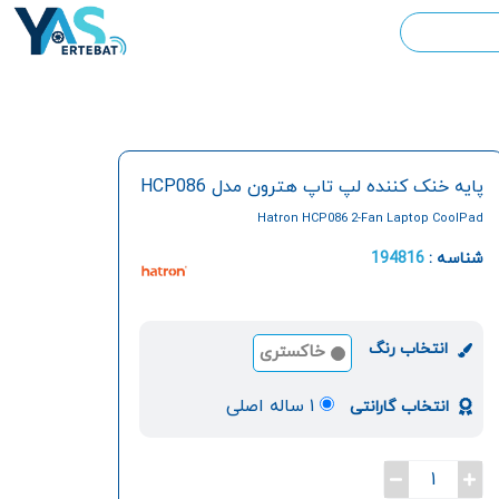
پایه خنک کننده لپ تاپ هترون مدل HCP086
Hatron HCP086 2-Fan Laptop CoolPad
شناسه :
194816
انتخاب رنگ
خاکستری
۱ ساله اصلی
انتخاب گارانتی
1