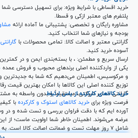
خرید اقساطی با شرایط ویژه: برای تسهیل دسترسی شما به
پلتفرم های معتبر ازکی و قسطا.
مشاوره رایگان و تخصصی: پشتیبانی ما آماده ارائه
مشاور
بودجه و نیازهای شما انتخاب کنید.
گارانتی معتبر و اصالت کالا: تمامی محصولات با
گارانتی
آسوده خرید کنید.
ارسال سریع و مطمئن: ، با بسته‌بندی ایم
یکی از واردکننده اصلی برندهای محبوب و فروش عمده
م
و مرکوسیس، اطمینان می‌دهیم که شما به جدیدترین و
توزیع کننده اصلی این کال
خرید کالاهای کارکرده از یاس ارتباط
گارانتی معتبر شرکتی، مستقیماً و بدون واسطه به مشت
فرصت ویژه برای
خرید کالاهای استوک و کارکرده
با کیف
آورده ایم که با دقت فراوان بررسی و تست شده و در وض
عرضه می‌شوند. اطمینان خاطر شما اولویت ماست؛ از این ر
اختصاصی یاس ارتباط برای شما در نظر گرفته شده است
مش