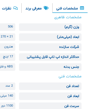
مشخصات فنی
معرفی برند
نظرات
مشخصات ظاهری
506
وزن (گرم)
21 × 270 × 360
ابعاد (میلی‌متر)
هترون
شرکت سازنده
17 اینچ
حداکثر اندازه لپ تاپ قابل پشتیبانی
ABS و فلز
جنس بدنه
مشخصات فنی
2 عدد
تعداد فن
140 میلی متری
ابعاد فن
1100 دور بر دقیقه
سرعت فن