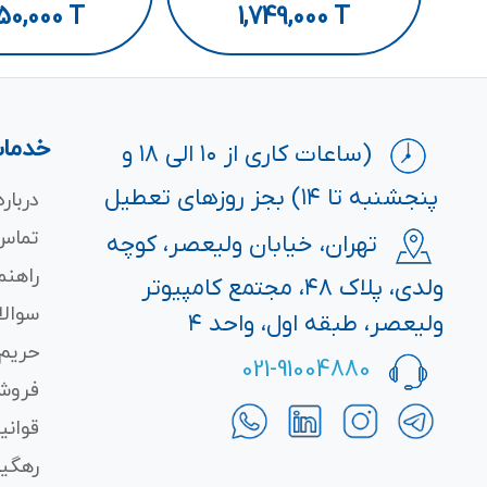
50,000
T
1,749,000
T
خدمات
(ساعات کاری از ۱۰ الی ۱۸ و
پنجشنبه تا ۱۴) بجز روزهای تعطیل
درباره
تماس 
تهران، خیابان ولیعصر، کوچه
راهنم
ولدی، پلاک ۴۸، مجتمع کامپیوتر
سوالا
ولیعصر، طبقه اول، واحد ۴
حریم
021-91004880
فروش
قوانی
رهگی