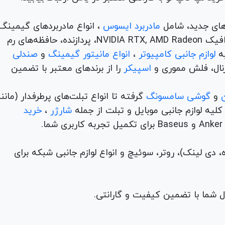
های جدید، شامل
مادربرد ایسوس
، انواع مادربردهای گیمینگ
برندهای مطرح ام اس آی و گیگابیت. خرید کارت‌های گرافیک NVIDIA RTX, AMD Radeon، پردازنده‌، حافظه‌های رم
لوازم جانبی کامپیوتر
،
انواع مانیتور گیمینگ
و
صندلی
اسپیکر
را از برندهای معتبر با تضمین
و
گوشی سامسونگ
گرفته تا انواع تبلت‌های پرطرفدار (مانن
ه لوازم جانبی موبایل و تبلت از جمله
شارژر
،
خرید
م (ADSL، فیبر نوری، همراه، دی لینک)، روتر، سوئیچ و انواع لوازم جانبی شبکه برای