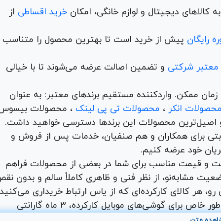
 کالاهای دیجیتال و لوازم خانگی، امکان
خرید اقساطی
از
ه رایگان
پیش از خرید است تا بهترین محصول را متناسب ب
 معتبر شرکتی
و تضمین اصالت عرضه می‌شوند تا با خیالی
ن و در کمترین زمان ممکن. واردکننده مستقیم برندهای معتبر: به عنوان
حصولات انکر
،
محصولات تی پی لینک
، محصولات بیسوس
 اصیل‌ترین محصولات این برندها دسترسی خواهید داشت.
اها با امکان بهترین قیمت رقابتی برای همکاران و هم صنفیان، خدمات پس از فروش و
ریان خود عرضه کنیم.
یت و قیمت مناسب برای شما در بعضی از محصولات فراهم
عیت مشابه‌نو، از نظر فنی و ظاهری کاملاً سالم و بدون نق
و، هر کالای کارکرده‌ای که از یاس ارتباط خریداری می‌کنید،
شامل ۷ روز مهلت تست و ضمانت اصالت کالا است. به طور خاص برای گوشی‌های موبایل کارکرده، ۳ ماه گارانتی
. شما می‌توانید طیف وسیعی از محصولات دیجیتال کارکرده
اهده متن