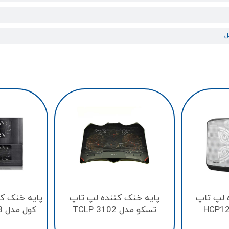
 لپ تاپ
پایه خنک کننده لپ تاپ
پایه خنک ک
تسکو مدل TCLP 3102
کول مدل MULTI CORE X8