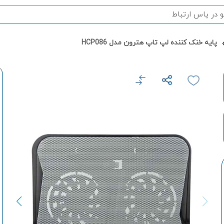
پایه خنک کننده لپ تاپ هترون مدل HCP086