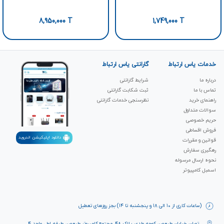
8,950,000
T
1,749,000
T
خدمات یاس ارتباط
گارانتی یاس ارتباط
درباره ما
شرایط گارانتی
تماس با ما
ثبت شکابت‌ گارانتی
راهنمای خرید
نظرسنجی خدمات گارانتی
سوالات متداول
حریم خصوصی
فروش اقساطی
دانلود اپلیکیشن اندروید
قوانین و مقررات
رهگیری سفارش
نحوه ارسال مرسوله
اسمبل کامپیوتر
(ساعات کاری از ۱۰ الی ۱۸ و پنجشنبه تا ۱۴) بجز روزهای تعطیل
تهران، خیابان ولیعصر، کوچه ولدی، پلاک ۴۸، مجتمع کامپیوتر ولیعصر، طبقه اول، واحد ۴