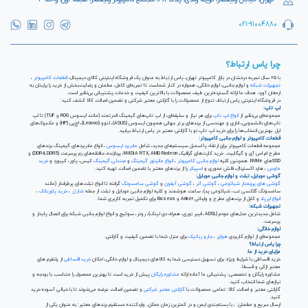
021-91004880
چرا یاس ارتباط؟
با ۲۵ سال تجربه درخشان در بازار کامپیوتر تهران، یاس ارتباط به عنوان یک فروشگاه اینترنتی کالای دیجیتال،
قطعات کامپیوتر
،
تجهیزات شبکه
و لوازم جانبی، لوازم خانگی، همواره در کنار شماست تا تجربه‌ای کامل، مطمئن و رضایت‌بخش از خرید را برایتان به
ارمغان آورد. هدف ما ارائه گسترده‌ترین طیف محصولات با بالاترین کیفیت و خدمات پشتیبانی بی‌نظیر است.
در فروشگاه اینترنتی یاس ارتباط، تنوع از محصولات را با گارانتی معتبر شرکتی و تضمین اصالت کالا کشف کنید:
لپ تاپ:
مجموعه‌ای بی‌نظیر از
انواع لپ تاپ
برای هر نیاز و سلیقه‌ای، از لپ تاپ‌های گیمینگ قدرتمند (مانند ایسوس ROG و TUF) تا لپ
تاپ‌های دانشجویی، اداری و مهندسی از برندهای برتر جهانی همچون ایسوس (ASUS)، لنوو (Lenovo)، اچ‌پی (HP) و مک‌بوک‌های
اپل. بهترین انتخاب‌ها را برای خرید لپ تاپ نو با گارانتی معتبر در یاس ارتباط بیابید.
قطعات کامپیوتر و لوازم جانبی کامپیوتر:
مجموعه قطعات کامپیوتر برای ارتقاء یا اسمبل سیستم‌های جدید، شامل
مادربرد ایسوس
، انواع مادربردهای گیمینگ برندهای
مطرح ام اس آی و گیگابیت. خرید کارت‌های گرافیک NVIDIA RTX, AMD Radeon، پردازنده‌، حافظه‌های رم پرسرعت (DDR4, DDR5) و
SSDهای NVMe. همچنین کلیه
لوازم جانبی کامپیوتر
،
انواع مانیتور گیمینگ
و
صندلی گیمینگ
کیس، پاور، کیبورد و
خرید
ماوس
، هارد اکسترنال، فلش مموری و
اسپیکر
را از برندهای معتبر با تضمین اصالت تهیه کنید.
گوشی موبایل، تبلت و لوازم جانبی موبایل:
گوشی های پرچمدار شیائومی
،
گوشی آنر
،
گوشی آیفون
و
گوشی سامسونگ
گرفته تا انواع تبلت‌های پرطرفدار (مانند
سامسونگ گلکسی تب، شیائومی پد)، ساعت هوشمند و کلیه لوازم جانبی موبایل و تبلت از جمله
شارژر
،
خرید پاوربانک
،
انواع ایرپاد
و کابل از برندهای مطرح و وارداتی Anker و Baseus برای تکمیل تجربه کاربری شما.
تجهیزات شبکه:
شامل جدیدترین مدل‌های مودم (ADSL، فیبر نوری، همراه، دی لینک)، روتر، سوئیچ و انواع لوازم جانبی شبکه برای اتصال پایدار و
پرسرعت.
لوازم خانگی:
مجموعه‌ای از لوازم کاربردی
هواپز
،
جارو رباتیک
برای منزل شما با تضمین کیفیت و گارانتی.
چرا یاس ارتباط؟
مزایای خرید از ما:
خرید اقساطی با شرایط ویژه: برای تسهیل دسترسی شما به کالاهای دیجیتال و لوازم خانگی، امکان
خرید اقساطی
از پلتفرم های
معتبر ازکی و قسطا.
مشاوره رایگان و تخصصی: پشتیبانی ما آماده ارائه
مشاوره رایگان
پیش از خرید است تا بهترین محصول را متناسب با بودجه و
نیازهای شما انتخاب کنید.
گارانتی معتبر و اصالت کالا: تمامی محصولات با
گارانتی معتبر شرکتی
و تضمین اصالت عرضه می‌شوند تا با خیالی آسوده خرید
کنید.
ارسال سریع و مطمئن: ، با بسته‌بندی ایمن و در کمترین زمان ممکن. واردکننده مستقیم برندهای معتبر: به عنوان یکی از