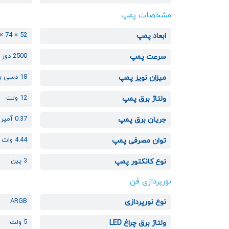
مشخصات پمپ
52 × 74 × 90 میلی متر
ابعاد پمپ
2500 دور بر دقیقه
سرعت پمپ
18 دسی بل
میزان نویز پمپ
12 ولت
ولتاژ برق پمپ
0.37 آمپر
جریان برق پمپ
4.44 وات
توان مصرفی پمپ
3 پین
نوع کانکتور پمپ
نورپردازی فن
ARGB
نوع نورپردازی
5 ولت
ولتاژ برق چراغ LED