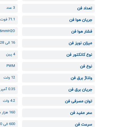
3 عدد
تعداد فن
71.1 فوت مکعب در دقیقه
جریان هوا فن
26mmH2O
فشار هوا فن
16 الی 28 دسی بل
میزان نویز فن
4 پین
نوع کانکتور فن
PWM
نوع فن
12 ولت
ولتاژ برق فن
0.35 آمپر
جریان برق فن
4.2 وات
توان مصرفی فن
160 هزار ساعت
عمر مفید فن
600 الی 1800 دور بر دقیقه
سرعت فن