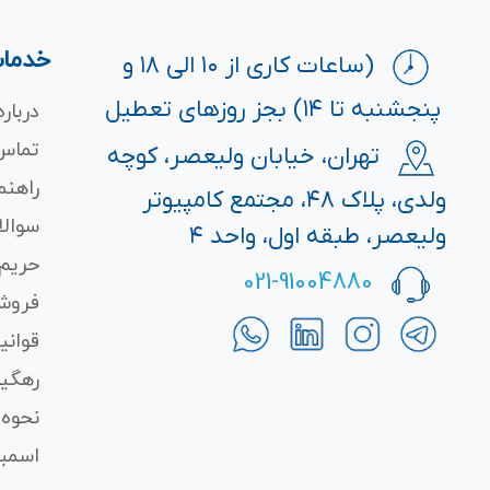
خدمات
(ساعات کاری از ۱۰ الی ۱۸ و
پنجشنبه تا ۱۴) بجز روزهای تعطیل
درباره
تماس 
تهران، خیابان ولیعصر، کوچه
راهنم
ولدی، پلاک ۴۸، مجتمع کامپیوتر
سوالا
ولیعصر، طبقه اول، واحد ۴
حریم
021-91004880
فروش
قوانی
رهگی
نحوه 
اسمبل