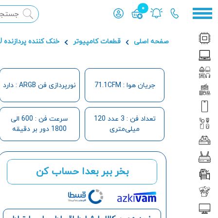
0
محصول افزوده شده به سبد
صفحه اصلی
قطعات کامپیوتر
خنک کننده پردازنده CPU
جریان هوا : 71.1CFM
نورپردازی فن ARGB : دارد
تعداد فن : 3 عدد 120
سرعت فن : 600 الی
میلی‌متری
1800 دور بر دقیقه
بخر ببر بعدا حساب کن