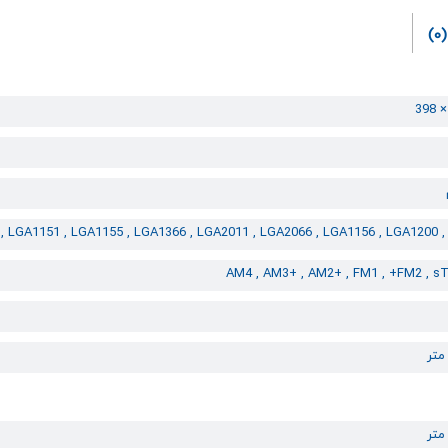
(0)
, LGA1151 , LGA1155 , LGA1366 , LGA2011 , LGA2066 , LGA1156 , LGA1200 
AM4 , AM3+ , AM2+ , FM1 , +FM2 , s