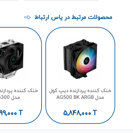
محصولات مرتبط در یاس ارتباط
خنک کننده پردازنده دیپ کول
خنک کننده پردازن
مدل AG500 BK ARGB
مدل AG300
99,000
T
5,848,000
T