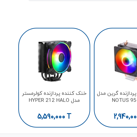
خنک ک
ک
ردازنده گرین مدل
خنک کننده پردازنده کولرمستر
NOTUS 95
مدل HYPER 212 HALO
BLACK
5,590,000
T
2,940,0