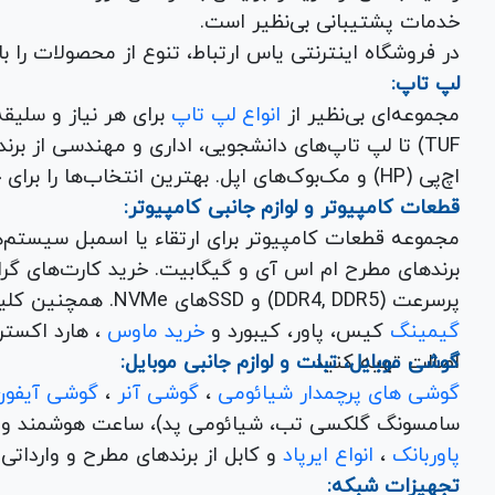
خدمات پشتیبانی بی‌نظیر است.
در فروشگاه اینترنتی یاس ارتباط، تنوع از محصولات را 
لپ تاپ:
مجموعه‌ای بی‌نظیر از
انواع لپ تاپ
اچ‌پی (HP) و مک‌بوک‌های اپل. بهترین انتخاب‌ها را برای خرید لپ تاپ نو با گارانتی معتبر در یاس ارتباط بیابید.
قطعات کامپیوتر و لوازم جانبی کامپیوتر:
مجموعه قطعات کامپیوتر برای ارتقاء یا اسمبل سیستم‌
پرسرعت (DDR4, DDR5) و SSDهای NVMe. همچنین کلیه
گیمینگ
کیس، پاور، کیبورد و
خرید ماوس
، هارد اکسترنال، فلش مموری و
اصالت تهیه کنید.
گوشی موبایل، تبلت و لوازم جانبی موبایل:
گوشی های پرچمدار شیائومی
،
گوشی آنر
،
گوشی آیفون
سامسونگ گلکسی تب، شیائومی پد)، ساعت هوشمند و کلی
پاوربانک
،
انواع ایرپاد
و کابل از برندهای مطرح و وارداتی Anker و Baseus برای تکمیل تجربه کاربری شما.
تجهیزات شبکه: