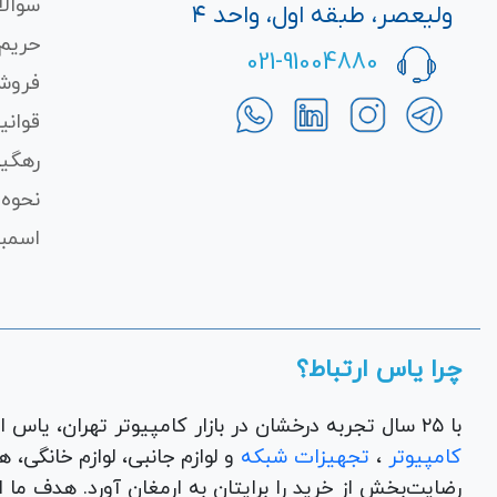
سوالا
ولیعصر، طبقه اول، واحد ۴
حریم
021-91004880
فروش
قوانی
رهگی
نحوه 
اسمبل
چرا یاس ارتباط؟
با ۲۵ سال تجربه درخشان در بازار کامپیوتر تهران، یاس ارتباط به عنوان یک فروشگاه اینترنتی کالای دیجیتال،
کامپیوتر
،
تجهیزات شبکه
و 
رضایت‌بخش از خرید را برایتان به ارمغان آورد. هدف ما