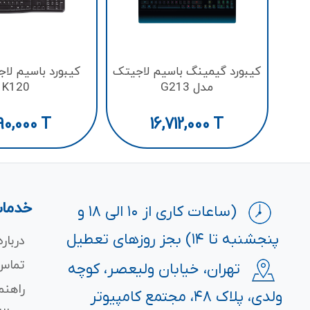
کیبورد گیمینگ باسیم لاجیتک
کیبورد باسیم لا
مدل G213
K120
90,000
T
16,712,000
T
خدمات
(ساعات کاری از ۱۰ الی ۱۸ و
پنجشنبه تا ۱۴) بجز روزهای تعطیل
درباره
تماس 
تهران، خیابان ولیعصر، کوچه
راهنم
ولدی، پلاک ۴۸، مجتمع کامپیوتر