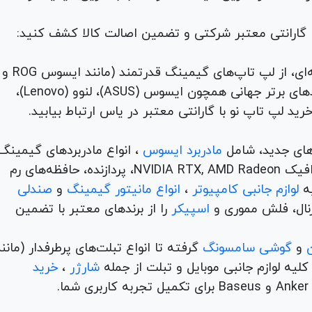
با گارانتی معتبر شرکتی و تضمین اصالت کالا کشف کنید:
برای هر نیاز و سلیقه‌ای، از لپ تاپ‌های گیمینگ قدرتمند (مانند ایسوس ROG و
TUF) تا لپ تاپ‌های دانشجویی، اداری و مهندسی از برندهای برتر جهانی همچون ایسوس (ASUS)، لنوو (Lenovo)،
های جدید، شامل
مادربرد ایسوس
، انواع مادربردهای گیمینگ
برندهای مطرح ام اس آی و گیگابیت. خرید کارت‌های گرافیک NVIDIA RTX, AMD Radeon، پردازنده‌، حافظه‌های رم
لوازم جانبی کامپیوتر
،
انواع مانیتور گیمینگ
و
صندلی
اسپیکر
را از برندهای معتبر با تضمین
و
گوشی سامسونگ
گرفته تا انواع تبلت‌های پرطرفدار (مانن
ه لوازم جانبی موبایل و تبلت از جمله
شارژر
،
خرید