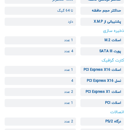
حداکثر حجم حافظه
تا 64 گیگ
پشتیبانی از X.M.P
دارد
ذخیره سازی
اسلات M.2
1 عدد
پورت SATA III
4 عدد
کارت گرافیک
اسلات PCI Express X16
1 عدد
نسل PCI Express X16
4
اسلات PCI Express X1
2 عدد
اسلات PCI
1 عدد
اتصالات
درگاه PS/2
2 عدد