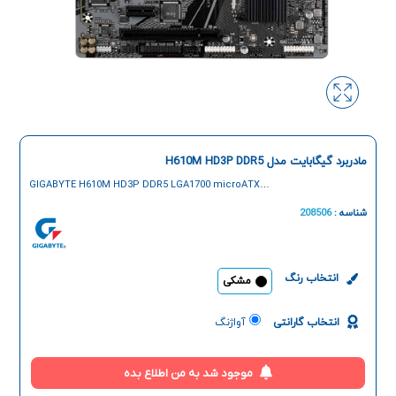
مادربرد گیگابایت مدل H610M HD3P DDR5
GIGABYTE H610M HD3P DDR5 LGA1700 microATX
Motherboard
شناسه :
208506
انتخاب رنگ
مشکی
انتخاب گارانتی
آواژنگ
موجود شد به من اطلاع بده