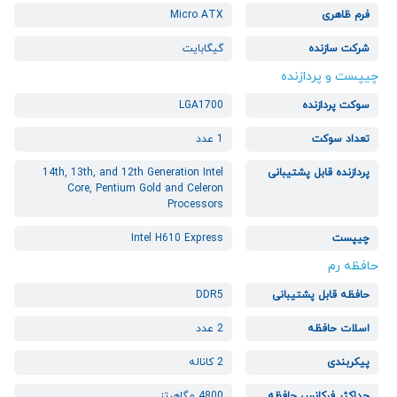
فرم ظاهری
Micro ATX
شرکت سازنده
گیگابایت
چیپست و پردازنده
سوکت پردازنده
LGA1700
تعداد سوکت
1 عدد
پردازنده قابل پشتیبانی
14th, 13th, and 12th Generation Intel
Core, Pentium Gold and Celeron
Processors
چیپست
Intel H610 Express
حافظه رم
حافظه قابل پشتیبانی
DDR5
اسلات حافظه
2 عدد
پیکربندی
2 کاناله
حداکثر فرکانس حافظه
4800 مگاهرتز