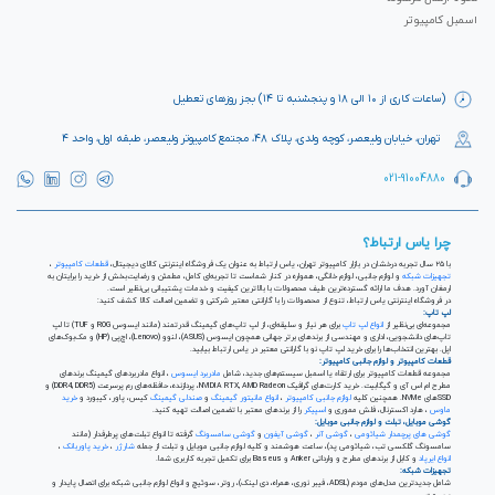
اسمبل کامپیوتر
(ساعات کاری از ۱۰ الی ۱۸ و پنجشنبه تا ۱۴) بجز روزهای تعطیل
تهران، خیابان ولیعصر، کوچه ولدی، پلاک ۴۸، مجتمع کامپیوتر ولیعصر، طبقه اول، واحد ۴
021-91004880
چرا یاس ارتباط؟
با ۲۵ سال تجربه درخشان در بازار کامپیوتر تهران، یاس ارتباط به عنوان یک فروشگاه اینترنتی کالای دیجیتال،
قطعات کامپیوتر
،
تجهیزات شبکه
و لوازم جانبی، لوازم خانگی، همواره در کنار شماست تا تجربه‌ای کامل، مطمئن و رضایت‌بخش از خرید را برایتان به
ارمغان آورد. هدف ما ارائه گسترده‌ترین طیف محصولات با بالاترین کیفیت و خدمات پشتیبانی بی‌نظیر است.
در فروشگاه اینترنتی یاس ارتباط، تنوع از محصولات را با گارانتی معتبر شرکتی و تضمین اصالت کالا کشف کنید:
لپ تاپ:
مجموعه‌ای بی‌نظیر از
انواع لپ تاپ
برای هر نیاز و سلیقه‌ای، از لپ تاپ‌های گیمینگ قدرتمند (مانند ایسوس ROG و TUF) تا لپ
تاپ‌های دانشجویی، اداری و مهندسی از برندهای برتر جهانی همچون ایسوس (ASUS)، لنوو (Lenovo)، اچ‌پی (HP) و مک‌بوک‌های
اپل. بهترین انتخاب‌ها را برای خرید لپ تاپ نو با گارانتی معتبر در یاس ارتباط بیابید.
قطعات کامپیوتر و لوازم جانبی کامپیوتر:
مجموعه قطعات کامپیوتر برای ارتقاء یا اسمبل سیستم‌های جدید، شامل
مادربرد ایسوس
، انواع مادربردهای گیمینگ برندهای
مطرح ام اس آی و گیگابیت. خرید کارت‌های گرافیک NVIDIA RTX, AMD Radeon، پردازنده‌، حافظه‌های رم پرسرعت (DDR4, DDR5) و
SSDهای NVMe. همچنین کلیه
لوازم جانبی کامپیوتر
،
انواع مانیتور گیمینگ
و
صندلی گیمینگ
کیس، پاور، کیبورد و
خرید
ماوس
، هارد اکسترنال، فلش مموری و
اسپیکر
را از برندهای معتبر با تضمین اصالت تهیه کنید.
گوشی موبایل، تبلت و لوازم جانبی موبایل:
گوشی های پرچمدار شیائومی
،
گوشی آنر
،
گوشی آیفون
و
گوشی سامسونگ
گرفته تا انواع تبلت‌های پرطرفدار (مانند
سامسونگ گلکسی تب، شیائومی پد)، ساعت هوشمند و کلیه لوازم جانبی موبایل و تبلت از جمله
شارژر
،
خرید پاوربانک
،
انواع ایرپاد
و کابل از برندهای مطرح و وارداتی Anker و Baseus برای تکمیل تجربه کاربری شما.
تجهیزات شبکه:
شامل جدیدترین مدل‌های مودم (ADSL، فیبر نوری، همراه، دی لینک)، روتر، سوئیچ و انواع لوازم جانبی شبکه برای اتصال پایدار و