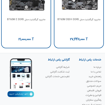
مادربرد گیگابایت مدل B760M DS3H DDR5
مادربرد گیگابایت مدل B760M E DDR5
21,000,000
T
27,448,000
T
خدمات یاس ارتباط
گارانتی یاس ارتباط
درباره ما
شرایط گارانتی
تماس با ما
ثبت شکابت‌ گارانتی
راهنمای خرید
نظرسنجی خدمات گارانتی
سوالات متداول
حریم خصوصی
فروش اقساطی
دانلود اپلیکیشن اندروید
قوانین و مقررات
رهگیری سفارش
نحوه ارسال مرسوله