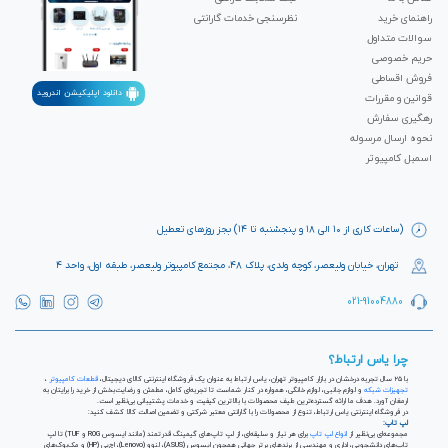
راهنمای خرید
نظرسنجی خدمات گارانتی
سوالات متداول
حریم خصوصی
فروش اقساطی
دانلود اپلیکیشن اندروید
قوانین و مقررات
رهگیری سفارش
نحوه ارسال مرسوله
اسمبل کامپیوتر
(ساعات کاری از ۱۰ الی ۱۸ و پنجشنبه تا ۱۴) بجز روزهای تعطیل
تهران، خیابان ولیعصر، کوچه ولدی، پلاک ۴۸، مجتمع کامپیوتر ولیعصر، طبقه اول، واحد ۴
021-91004880
چرا یاس ارتباط؟
با ۲۵ سال تجربه درخشان در بازار کامپیوتر تهران، یاس ارتباط به عنوان یک فروشگاه اینترنتی کالای دیجیتال،
قطعات کامپیوتر
،
تجهیزات شبکه
و لوازم جانبی، لوازم خانگی، همواره در کنار شماست تا تجربه‌ای کامل، مطمئن و رضایت‌بخش از خرید را برایتان به
ارمغان آورد. هدف ما ارائه گسترده‌ترین طیف محصولات با بالاترین کیفیت و خدمات پشتیبانی بی‌نظیر است.
در فروشگاه اینترنتی یاس ارتباط، تنوع از محصولات را با گارانتی معتبر شرکتی و تضمین اصالت کالا کشف کنید:
لپ تاپ:
مجموعه‌ای بی‌نظیر از
انواع لپ تاپ
برای هر نیاز و سلیقه‌ای، از لپ تاپ‌های گیمینگ قدرتمند (مانند ایسوس ROG و TUF) تا لپ
تاپ‌های دانشجویی، اداری و مهندسی از برندهای برتر جهانی همچون ایسوس (ASUS)، لنوو (Lenovo)، اچ‌پی (HP) و مک‌بوک‌های