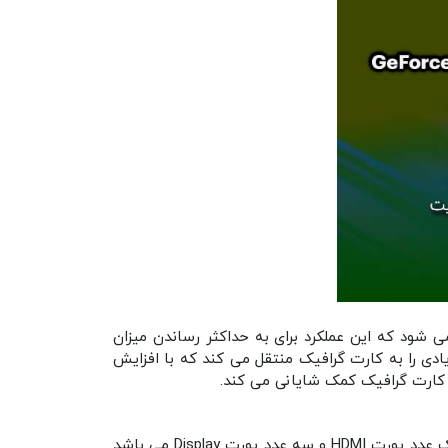
و خارج هیت سینک وارد می شود که این عملکرد برای به حداکثر رساندن میزان
ادی را به کارت گرافیک منتقل می کند که با افزایش
کارت گرافیک کمک شایانی می کند.
GeForce RTX 4070 Ti SUPER GAMING OC به طور کلی دارای 4 عدد پورت خروجی بوده که شامل یک عدد پورت HDMI و سه عدد پورت Display می باشد