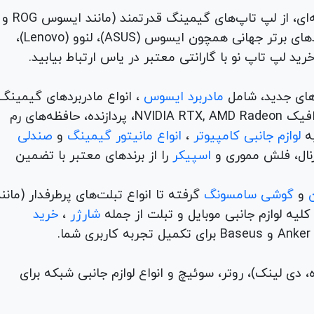
برای هر نیاز و سلیقه‌ای، از لپ تاپ‌های گیمینگ قدرتمند (مانند ایسوس ROG و
TUF) تا لپ تاپ‌های دانشجویی، اداری و مهندسی از برندهای برتر جهانی همچون ایسوس (ASUS)، لنوو (Lenovo)،
های جدید، شامل
مادربرد ایسوس
، انواع مادربردهای گیمینگ
برندهای مطرح ام اس آی و گیگابیت. خرید کارت‌های گرافیک NVIDIA RTX, AMD Radeon، پردازنده‌، حافظه‌های رم
لوازم جانبی کامپیوتر
،
انواع مانیتور گیمینگ
و
صندلی
اسپیکر
را از برندهای معتبر با تضمین
و
گوشی سامسونگ
گرفته تا انواع تبلت‌های پرطرفدار (مانن
ه لوازم جانبی موبایل و تبلت از جمله
شارژر
،
خرید
م (ADSL، فیبر نوری، همراه، دی لینک)، روتر، سوئیچ و انواع لوازم جانبی شبکه برای