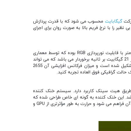
گیگابایت
محسوب می شود که با قدرت پردازش
QHD به آسانی اجرا کند و یک تجربه ی بصری بی نظیر را با نرخ فریم بالا به صورت روان برای اجرای
GIGABYTE GeForce RTX4070 Ti SUPER GAMING OC از لحاظ ظاهری دارای ابعاد 57.6 × 130 × 300 میلی متر با قابلیت نورپردازی RGB بوده که توسط معماری
قدرتمند Nvidia Ada Lovelace طراحی شده است. این محصول از حافظه گرافیکی 16 گیگابایت از نوع GDDR6X با سرعتی برابر 21 گیگابیت بر ثانیه برخوردار می باشد که می تواند
یک تجربه گیم ایده آل را با روان ترین حالت ممکن برای شما فراهم کند. علاوه بر آن این کارت گرافیک از سه عدد فن تشکیل شده است و میزان فرکانس افزایشی آن 2655
 طریق هیت سینک کاربرد دارد. سیستم خنک کننده
خش متناوب و 8 لوله حرارتی کامپوزیت مسی می باشد. این خنک کننده به گونه ای خاص طراحی شده که
اجازه عبور هوا از بخش های بیشتری از هیت سینک را می دهد و بدین صورت امکان افزایش جریان هوا به سایر بخش های آن فراهم می شود و حرارت به طور مؤثرتری از GPU و