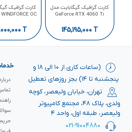
کارت گرافیک گیگابایت مدل
کارت گرافیک گیگ
 WINDFORCE OC
GeForce RTX­­ 4060 Ti
16G GDDR7
GAMING OC 8G GDDR6
000,000
T
145,195,000
T
خدمات
(ساعات کاری از ۱۰ الی ۱۸ و
پنجشنبه تا ۱۴) بجز روزهای تعطیل
درباره
تماس 
تهران، خیابان ولیعصر، کوچه
راهنم
ولدی، پلاک ۴۸، مجتمع کامپیوتر
سوالا
ولیعصر، طبقه اول، واحد ۴
حریم
021-91004880
فروش