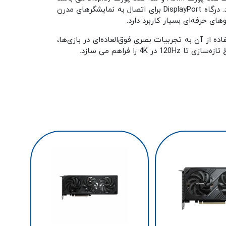
که از طریق این درگاه ها می توانید به طیف وسیعی از دستگاه‌ها متصل شوید و تجربه‌های گرافیکی متنوعی را دریافت کنید. درگاه DisplayPort برای اتصال به نمایشگرهای مدرن
 از آن به تجربیات بصری فوق‌العاده‌ای در بازی‌ها،
کارت
agle