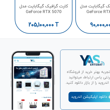
ک گیگابایت مدل
کارت گرافیک گیگابایت مدل
GeForce RTX 5070
GeForce RT
WINDFORCE OC SFF 12G
Windforce Ma
GDDR7
205,100,000
T
90,000,0
تجربه بهتر خرید از فروشگاه
رنتی یاس ارتباط، میتوانید
دروید را از بازار دانلود کنید.
دانلود اپلیکیشن اندروید