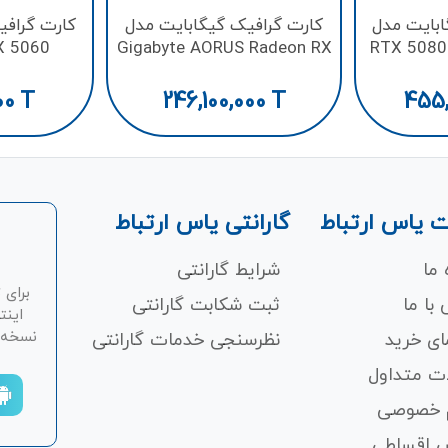
ابایت مدل
کارت گرافیک گیگابایت مدل
کارت گرافی
X 5060
Gigabyte AORUS Radeon RX
RTX 5080
x OC 8GB
9070 XT ELITE 16G
SFF 
00
T
246,100,000
T
455,
 یاس ارتباط
گارانتی یاس ارتباط
 ما
شرایط گارانتی
برای 
با ما
ثبت شکابت‌ گارانتی
اینت
نسخه ان
ای خرید
نظرسنجی خدمات گارانتی
ت متداول
 خصوصی
 اقساطی