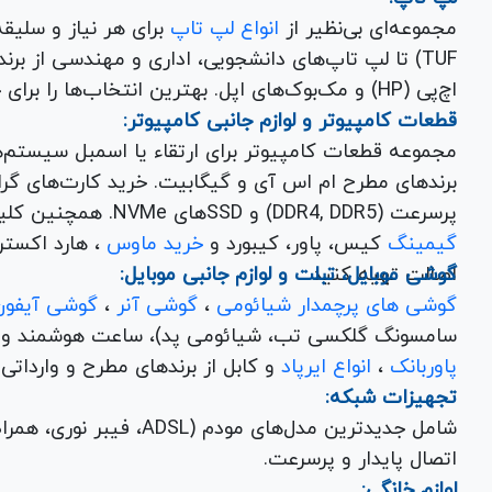
مجموعه‌ای بی‌نظیر از
انواع لپ تاپ
اچ‌پی (HP) و مک‌بوک‌های اپل. بهترین انتخاب‌ها را برای خرید لپ تاپ نو با گارانتی معتبر در یاس ارتباط بیابید.
قطعات کامپیوتر و لوازم جانبی کامپیوتر:
مجموعه قطعات کامپیوتر برای ارتقاء یا اسمبل سیستم‌
پرسرعت (DDR4, DDR5) و SSDهای NVMe. همچنین کلیه
گیمینگ
کیس، پاور، کیبورد و
خرید ماوس
، هارد اکسترنال، فلش مموری و
اصالت تهیه کنید.
گوشی موبایل، تبلت و لوازم جانبی موبایل:
گوشی های پرچمدار شیائومی
،
گوشی آنر
،
گوشی آیفون
سامسونگ گلکسی تب، شیائومی پد)، ساعت هوشمند و کلی
پاوربانک
،
انواع ایرپاد
و کابل از برندهای مطرح و وارداتی Anker و Baseus برای تکمیل تجربه کاربری شما.
تجهیزات شبکه:
شامل جدیدترین مدل‌های مود
اتصال پایدار و پرسرعت.
لوازم خانگی: