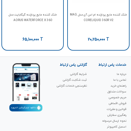
خنک کننده مایع پردازنده ام اس آی مدل MAG
خنک کننده مایع پردازنده گیگابایت مدل
AORUS WATERFORCE X 360
CORELIQUID 360R V2
65,100,000
T
20,250,000
T
خدمات یاس ارتباط
گارانتی یاس ارتباط
درباره ما
شرایط گارانتی
تماس با ما
ثبت شکابت‌ گارانتی
راهنمای خرید
نظرسنجی خدمات گارانتی
سوالات متداول
حریم خصوصی
فروش اقساطی
دانلود اپلیکیشن اندروید
قوانین و مقررات
رهگیری سفارش
نحوه ارسال مرسوله
اسمبل کامپیوتر