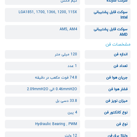
شرکت سازنده
گیم مکس
سوکت قابل پشتیبانی
LGA1851, 1700, 1366, 1200, 115X
Intel
سوکت قابل پشتیبانی
AM5, AM4
AMD
مشخصات فن
اندازه فن
120 میلی متر
تعداد فن
1 عدد
جریان هوا فن
74.8 فوت مکعب در دقیقه
فشار هوا فن
0.46mmH2O الی 2.09mmH2O
میزان نویز فن
33.8 دسی بل
نوع کانکتور فن
4 پین
نوع فن
PWM
,
Hydraulic Bearing
ولتاژ برق فن
12 ولت