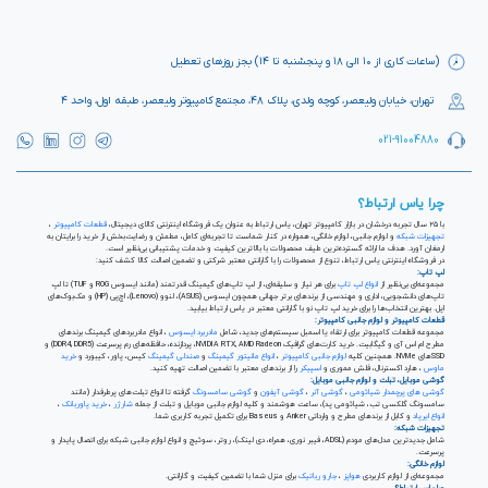
(ساعات کاری از ۱۰ الی ۱۸ و پنجشنبه تا ۱۴) بجز روزهای تعطیل
تهران، خیابان ولیعصر، کوچه ولدی، پلاک ۴۸، مجتمع کامپیوتر ولیعصر، طبقه اول، واحد ۴
021-91004880
چرا یاس ارتباط؟
با ۲۵ سال تجربه درخشان در بازار کامپیوتر تهران، یاس ارتباط به عنوان یک فروشگاه اینترنتی کالای دیجیتال،
قطعات کامپیوتر
،
تجهیزات شبکه
و لوازم جانبی، لوازم خانگی، همواره در کنار شماست تا تجربه‌ای کامل، مطمئن و رضایت‌بخش از خرید را برایتان به
ارمغان آورد. هدف ما ارائه گسترده‌ترین طیف محصولات با بالاترین کیفیت و خدمات پشتیبانی بی‌نظیر است.
در فروشگاه اینترنتی یاس ارتباط، تنوع از محصولات را با گارانتی معتبر شرکتی و تضمین اصالت کالا کشف کنید:
لپ تاپ:
مجموعه‌ای بی‌نظیر از
انواع لپ تاپ
برای هر نیاز و سلیقه‌ای، از لپ تاپ‌های گیمینگ قدرتمند (مانند ایسوس ROG و TUF) تا لپ
تاپ‌های دانشجویی، اداری و مهندسی از برندهای برتر جهانی همچون ایسوس (ASUS)، لنوو (Lenovo)، اچ‌پی (HP) و مک‌بوک‌های
اپل. بهترین انتخاب‌ها را برای خرید لپ تاپ نو با گارانتی معتبر در یاس ارتباط بیابید.
قطعات کامپیوتر و لوازم جانبی کامپیوتر:
مجموعه قطعات کامپیوتر برای ارتقاء یا اسمبل سیستم‌های جدید، شامل
مادربرد ایسوس
، انواع مادربردهای گیمینگ برندهای
مطرح ام اس آی و گیگابیت. خرید کارت‌های گرافیک NVIDIA RTX, AMD Radeon، پردازنده‌، حافظه‌های رم پرسرعت (DDR4, DDR5) و
SSDهای NVMe. همچنین کلیه
لوازم جانبی کامپیوتر
،
انواع مانیتور گیمینگ
و
صندلی گیمینگ
کیس، پاور، کیبورد و
خرید
ماوس
، هارد اکسترنال، فلش مموری و
اسپیکر
را از برندهای معتبر با تضمین اصالت تهیه کنید.
گوشی موبایل، تبلت و لوازم جانبی موبایل:
گوشی های پرچمدار شیائومی
،
گوشی آنر
،
گوشی آیفون
و
گوشی سامسونگ
گرفته تا انواع تبلت‌های پرطرفدار (مانند
سامسونگ گلکسی تب، شیائومی پد)، ساعت هوشمند و کلیه لوازم جانبی موبایل و تبلت از جمله
شارژر
،
خرید پاوربانک
،
انواع ایرپاد
و کابل از برندهای مطرح و وارداتی Anker و Baseus برای تکمیل تجربه کاربری شما.
تجهیزات شبکه:
شامل جدیدترین مدل‌های مودم (ADSL، فیبر نوری، همراه، دی لینک)، روتر، سوئیچ و انواع لوازم جانبی شبکه برای اتصال پایدار و
پرسرعت.
لوازم خانگی:
مجموعه‌ای از لوازم کاربردی
هواپز
،
جارو رباتیک
برای منزل شما با تضمین کیفیت و گارانتی.