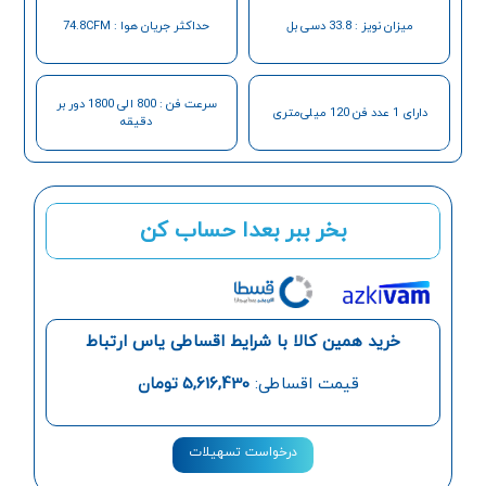
میزان نویز : 33.8 دسی بل
حداکثر جریان هوا : 74.8CFM
سرعت فن : 800 الی 1800 دور بر
دارای 1 عدد فن 120 میلی‌متری
دقیقه
بخر ببر بعدا حساب کن
خرید همین کالا با شرایط اقساطی یاس ارتباط
قیمت اقساطی:
5,616,430
تومان
درخواست تسهیلات