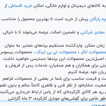
 کالاهای دیجیتال و لوازم خانگی، امکان
خرید اقساطی
از
ه رایگان
پیش از خرید است تا بهترین محصول را متناسب ب
 معتبر شرکتی
و تضمین اصالت عرضه می‌شوند تا با خیالی
ن و در کمترین زمان ممکن. واردکننده مستقیم برندهای معتبر: به عنوان
حصولات انکر
،
محصولات تی پی لینک
، محصولات بیسوس
 اصیل‌ترین محصولات این برندها دسترسی خواهید داشت.
اها با امکان بهترین قیمت رقابتی برای همکاران و هم صنفیان، خدمات پس از فروش و
ریان خود عرضه کنیم.
یت و قیمت مناسب برای شما در بعضی از محصولات فراهم
عیت مشابه‌نو، از نظر فنی و ظاهری کاملاً سالم و بدون نق
و، هر کالای کارکرده‌ای که از یاس ارتباط خریداری می‌کنید،
شامل ۷ روز مهلت تست و ضمانت اصالت کالا است. به طور خاص برای گوشی‌های موبایل کارکرده، ۳ ماه گارانتی
. شما می‌توانید طیف وسیعی از محصولات دیجیتال کارکرده
اهده متن