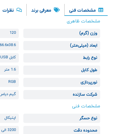
مشخصات فنی
معرفی برند
نظرات
مشخصات ظاهری
120
وزن (گرم)
66.6x38.6
ابعاد (میلی‌متر)
کابل USB
نوع رابط
1.6 متر
طول کابل
RGB
نورپردازی
گیم دیاس
شرکت سازنده
مشخصات فنی
اپتیکال
نوع حسگر
3200 الی 12800 نقطه بر اینچ
محدوده دقت