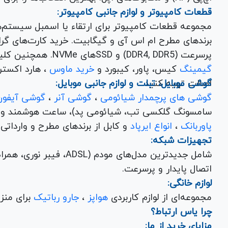
قطعات کامپیوتر و لوازم جانبی کامپیوتر:
مجموعه قطعات کامپیوتر برای ارتقاء یا اسمبل سیستم‌
پرسرعت (DDR4, DDR5) و SSDهای NVMe. همچنین کلیه
گیمینگ
کیس، پاور، کیبورد و
خرید ماوس
، هارد اکسترنال، فلش مموری و
اصالت تهیه کنید.
گوشی موبایل، تبلت و لوازم جانبی موبایل:
گوشی های پرچمدار شیائومی
،
گوشی آنر
،
گوشی آیفون
سامسونگ گلکسی تب، شیائومی پد)، ساعت هوشمند و کلی
پاوربانک
،
انواع ایرپاد
و کابل از برندهای مطرح و وارداتی Anker و Baseus برای تکمیل تجربه کاربری شما.
تجهیزات شبکه:
شامل جدیدترین مدل‌های مود
اتصال پایدار و پرسرعت.
لوازم خانگی:
مجموعه‌ای از لوازم کاربردی
هواپز
،
جارو رباتیک
برای منزل شما با تضمین کیفیت و گارانتی.
چرا یاس ارتباط؟
مزایای خرید از ما: