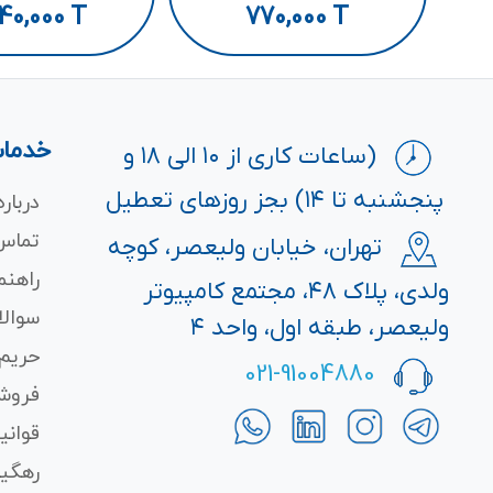
40,000
T
770,000
T
خدمات
(ساعات کاری از ۱۰ الی ۱۸ و
پنجشنبه تا ۱۴) بجز روزهای تعطیل
درباره
تماس 
تهران، خیابان ولیعصر، کوچه
راهنم
ولدی، پلاک ۴۸، مجتمع کامپیوتر
سوالا
ولیعصر، طبقه اول، واحد ۴
حریم
021-91004880
فروش
قوانی
رهگی