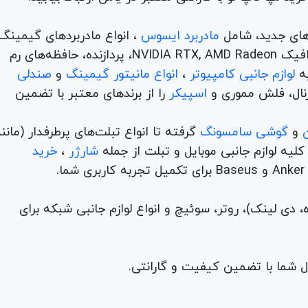
های جدید، شامل
مادربرد ایسوس
، انواع مادربردهای گیمینگ
برندهای مطرح ام اس آی و گیگابیت. خرید کارت‌های گرافیک NVIDIA RTX, AMD Radeon، پردازنده‌، حافظه‌های رم
لوازم جانبی کامپیوتر
،
انواع مانیتور گیمینگ
و
صندلی
اسپیکر
را از برندهای معتبر با تضمین
و
گوشی سامسونگ
گرفته تا انواع تبلت‌های پرطرفدار (مانن
ه لوازم جانبی موبایل و تبلت از جمله
شارژر
،
خرید
م (ADSL، فیبر نوری، همراه، دی لینک)، روتر، سوئیچ و انواع لوازم جانبی شبکه برای