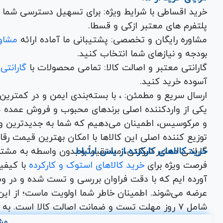
خرید اقساطی با شرایط ویژه: برای تسهیل دسترسی شما به
پلتفرم های معتبر ازکی و قسطا.
مشاوره رایگان و تخصصی: پشتیبانی ما آماده ارائه
مشاور
بودجه و نیازهای شما انتخاب کنید.
گارانتی معتبر و اصالت کالا: تمامی محصولات با
گارانتی
آسوده خرید کنید.
ارسال سریع و مطمئن: ، با بسته‌بندی ایم
یکی از واردکننده اصلی برندهای محبوب و فروش عمده
م
و مرکوسیس، اطمینان می‌دهیم که شما به جدیدترین و
توزیع کننده اصلی این کال
خرید کالاهای کارکرده از یاس ارتباط
گارانتی معتبر شرکتی، مستقیماً و بدون واسطه به مشت
فرصت ویژه برای
خرید کالاهای استوک و کارکرده
با کیف
آورده ایم که با دقت فراوان بررسی و تست شده و در وض
عرضه می‌شوند. اطمینان خاطر شما اولویت ماست؛ از این ر
اختصاصی یاس ارتباط برای شما در نظر گرفته شده است
مش