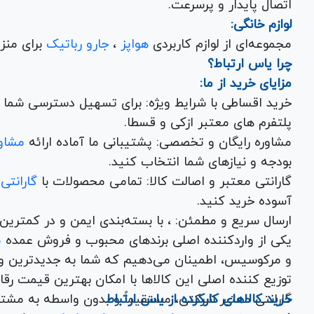
اتصال پایدار و پرسرعت.
لوازم خانگی:
مجموعه‌ای از لوازم کاربردی
هواپز
،
جارو رباتیک
برای منزل شما با تضمین کیفیت و گارانتی.
چرا یاس ارتباط؟
مزایای خرید از ما:
خرید اقساطی با شرایط ویژه: برای تسهیل دسترسی شما به
پلتفرم های معتبر ازکی و قسطا.
مشاوره رایگان و تخصصی: پشتیبانی ما آماده ارائه
مشاور
بودجه و نیازهای شما انتخاب کنید.
گارانتی معتبر و اصالت کالا: تمامی محصولات با
گارانتی
آسوده خرید کنید.
ارسال سریع و مطمئن: ، با بسته‌بندی ایم
یکی از واردکننده اصلی برندهای محبوب و فروش عمده
م
و مرکوسیس، اطمینان می‌دهیم که شما به جدیدترین و
توزیع کننده اصلی این کال
خرید کالاهای کارکرده از یاس ارتباط
گارانتی معتبر شرکتی، مستقیماً و بدون واسطه به مشت