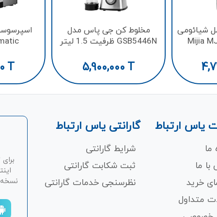
ل شیائومی
مخلوط کن جی پاس مدل
اسپرسوسا
Mijia MJ
GSB5446N ظرفیت 1.5 لیتر
matic
00
T
5,900,000
T
4,7
 یاس ارتباط
گارانتی یاس ارتباط
 ما
شرایط گارانتی
برای 
با ما
ثبت شکابت‌ گارانتی
اینت
نسخه ان
ای خرید
نظرسنجی خدمات گارانتی
ت متداول
 خصوصی