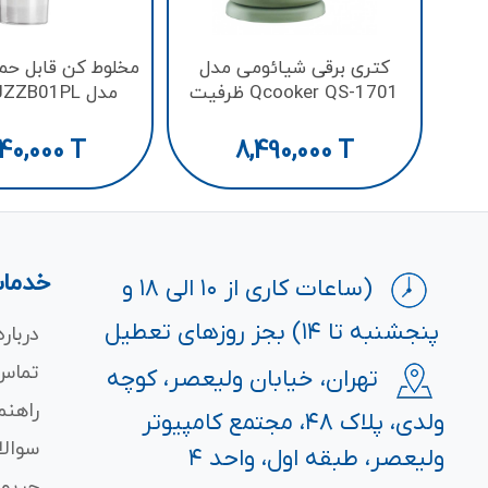
کتری برقی شیائومی مدل
مخلوط کن قابل حم
Qcooker QS-1701 ظرفیت
مدل ZZB01PL
1.7 لیتر
ظرفیت 300 میلی لیتر
40,000
T
8,490,000
T
خدمات
(ساعات کاری از ۱۰ الی ۱۸ و
پنجشنبه تا ۱۴) بجز روزهای تعطیل
درباره
تماس 
تهران، خیابان ولیعصر، کوچه
راهنم
ولدی، پلاک ۴۸، مجتمع کامپیوتر
سوالا
ولیعصر، طبقه اول، واحد ۴
حریم