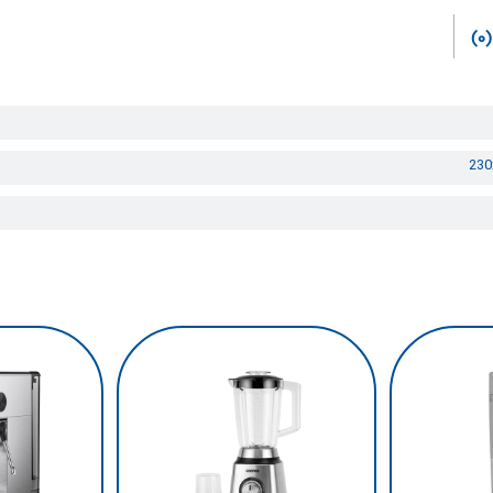
(0)
230