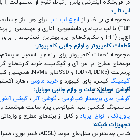
در فروشگاه اینترنتی یاس ارتباط، تنوع از محصولات را 
لپ تاپ:
مجموعه‌ای بی‌نظیر از
انواع لپ تاپ
اچ‌پی (HP) و مک‌بوک‌های اپل. بهترین انتخاب‌ها را برای خرید لپ تاپ نو با گارانتی معتبر در یاس ارتباط بیابید.
قطعات کامپیوتر و لوازم جانبی کامپیوتر:
مجموعه قطعات کامپیوتر برای ارتقاء یا اسمبل سیستم‌
پرسرعت (DDR4, DDR5) و SSDهای NVMe. همچنین کلیه
گیمینگ
کیس، پاور، کیبورد و
خرید ماوس
، هارد اکسترنال، فلش مموری و
اصالت تهیه کنید.
گوشی موبایل، تبلت و لوازم جانبی موبایل:
گوشی های پرچمدار شیائومی
،
گوشی آنر
،
گوشی آیفون
سامسونگ گلکسی تب، شیائومی پد)، ساعت هوشمند و کلی
پاوربانک
،
انواع ایرپاد
و کابل از برندهای مطرح و وارداتی Anker و Baseus برای تکمیل تجربه کاربری شما.
تجهیزات شبکه:
شامل جدیدترین مدل‌های مود