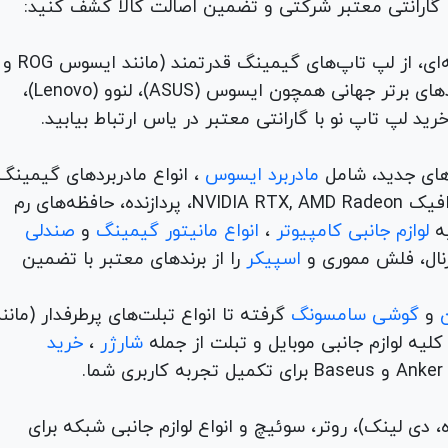
با گارانتی معتبر شرکتی و تضمین اصالت کالا کشف کنید:
برای هر نیاز و سلیقه‌ای، از لپ تاپ‌های گیمینگ قدرتمند (مانند ایسوس ROG و
TUF) تا لپ تاپ‌های دانشجویی، اداری و مهندسی از برندهای برتر جهانی همچون ایسوس (ASUS)، لنوو (Lenovo)،
های جدید، شامل
مادربرد ایسوس
، انواع مادربردهای گیمینگ
برندهای مطرح ام اس آی و گیگابیت. خرید کارت‌های گرافیک NVIDIA RTX, AMD Radeon، پردازنده‌، حافظه‌های رم
لوازم جانبی کامپیوتر
،
انواع مانیتور گیمینگ
و
صندلی
اسپیکر
را از برندهای معتبر با تضمین
و
گوشی سامسونگ
گرفته تا انواع تبلت‌های پرطرفدار (مانن
ه لوازم جانبی موبایل و تبلت از جمله
شارژر
،
خرید
م (ADSL، فیبر نوری، همراه، دی لینک)، روتر، سوئیچ و انواع لوازم جانبی شبکه برای