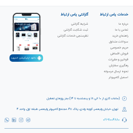
خدمات یاس ارتباط
گارانتی یاس ارتباط
درباره ما
شرایط گارانتی
تماس با ما
ثبت شکابت‌ گارانتی
راهنمای خرید
نظرسنجی خدمات گارانتی
سوالات متداول
حریم خصوصی
فروش اقساطی
دانلود اپلیکیشن اندروید
قوانین و مقررات
رهگیری سفارش
نحوه ارسال مرسوله
اسمبل کامپیوتر
(ساعات کاری از ۱۰ الی ۱۸ و پنجشنبه تا ۱۴) بجز روزهای تعطیل
تهران، خیابان ولیعصر، کوچه ولدی، پلاک ۴۸، مجتمع کامپیوتر ولیعصر، طبقه اول، واحد ۴
021-91004880