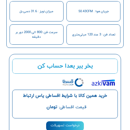
جریان هوا : 50.43CFM
میزان نویز : 31.6 دسی بل
سرعت فن :800 الی 2000 دور بر
تعداد فن : 3 عدد 120 میلی‌متری
دقیقه
بخر ببر بعدا حساب کن
خرید همین کالا با شرایط اقساطی یاس ارتباط
قیمت اقساطی:
تومان
درخواست تسهیلات