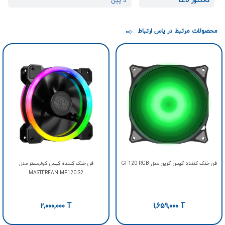
کانکتور LED
3 پین
محصولات مرتبط در یاس ارتباط
فن خنک کننده کیس گرین مدل GF120-RGB
فن خنک کننده کیس کولرمستر مدل
MASTERFAN MF120 S2
2,000,000
T
1,659,000
T