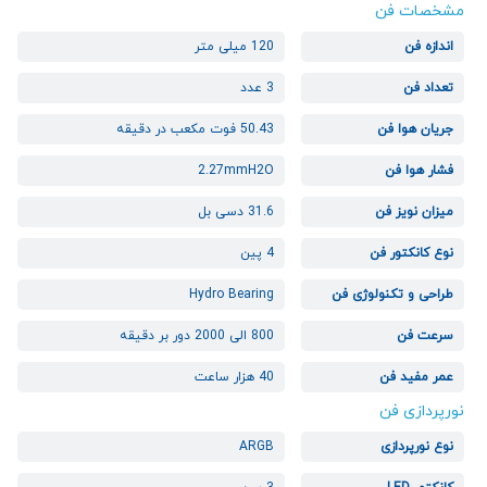
مشخصات فن
اندازه فن
120 میلی متر
تعداد فن
3 عدد
جریان هوا فن
50.43 فوت مکعب در دقیقه
فشار هوا فن
2.27mmH2O
میزان نویز فن
31.6 دسی بل
نوع کانکتور فن
4 پین
طراحی و تکنولوژی فن
Hydro Bearing
سرعت فن
800 الی 2000 دور بر دقیقه
عمر مفید فن
40 هزار ساعت
نورپردازی فن
نوع نورپردازی
ARGB