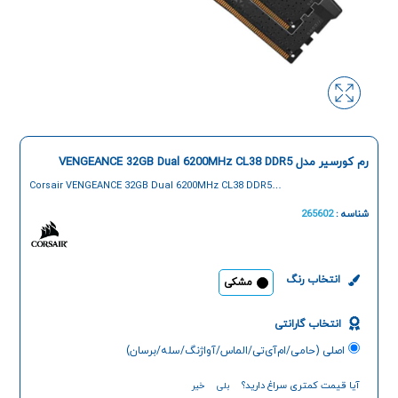
رم کورسیر مدل VENGEANCE 32GB Dual 6200MHz CL38 DDR5
Corsair VENGEANCE 32GB Dual 6200MHz CL38 DDR5
RAM
شناسه :
265602
انتخاب رنگ
مشکی
انتخاب گارانتی
اصلی (حامی/ام‌آی‌تی/الماس/آواژنگ/سله/برسان)
آیا قیمت کمتری سراغ دارید؟
بلی
خیر