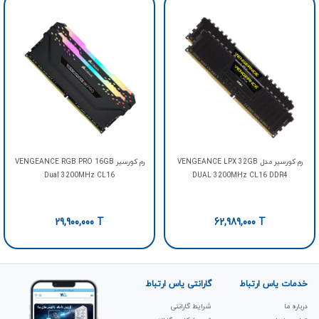
رم کورسیر مدل VENGEANCE LPX 32GB
رم کورسیر VENGEANCE RGB PRO 16GB
Dual 3200MHz CL16
DUAL 3200MHz CL16 DDR4
29,900,000
T
62,989,000
T
خدمات یاس ارتباط
گارانتی یاس ارتباط
درباره ما
شرایط گارانتی