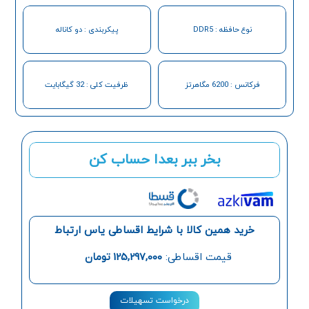
نوع حافظه : DDR5
پیکربندی : دو کاناله
فرکانس : 6200 مگاهرتز
ظرفیت کلی : 32 گیگابایت
بخر ببر بعدا حساب کن
خرید همین کالا با شرایط اقساطی یاس ارتباط
قیمت اقساطی:
125,297,000
تومان
درخواست تسهیلات