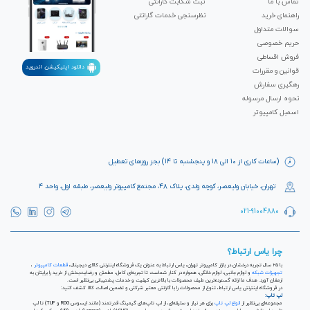
تماس با ما
ثبت شکابت‌ گارانتی
راهنمای خرید
نظرسنجی خدمات گارانتی
سوالات متداول
حریم خصوصی
فروش اقساطی
دانلود اپلیکیشن اندروید
قوانین و مقررات
رهگیری سفارش
نحوه ارسال مرسوله
اسمبل کامپیوتر
(ساعات کاری از ۱۰ الی ۱۸ و پنجشنبه تا ۱۴) بجز روزهای تعطیل
تهران، خیابان ولیعصر، کوچه ولدی، پلاک ۴۸، مجتمع کامپیوتر ولیعصر، طبقه اول، واحد ۴
021-91004880
چرا یاس ارتباط؟
با ۲۵ سال تجربه درخشان در بازار کامپیوتر تهران، یاس ارتباط به عنوان یک فروشگاه اینترنتی کالای دیجیتال،
قطعات کامپیوتر
،
تجهیزات شبکه
و لوازم جانبی، لوازم خانگی، همواره در کنار شماست تا تجربه‌ای کامل، مطمئن و رضایت‌بخش از خرید را برایتان به
ارمغان آورد. هدف ما ارائه گسترده‌ترین طیف محصولات با بالاترین کیفیت و خدمات پشتیبانی بی‌نظیر است.
در فروشگاه اینترنتی یاس ارتباط، تنوع از محصولات را با گارانتی معتبر شرکتی و تضمین اصالت کالا کشف کنید:
لپ تاپ:
مجموعه‌ای بی‌نظیر از
انواع لپ تاپ
برای هر نیاز و سلیقه‌ای، از لپ تاپ‌های گیمینگ قدرتمند (مانند ایسوس ROG و TUF) تا لپ