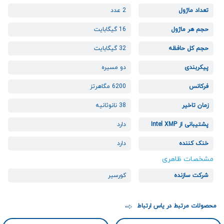
تعداد ماژول
2 عدد
حجم هر ماژول
16 گیگابایت
حجم کل حافظه
32 گیگابایت
پیکربندی
دو مسیره
فرکانس
6200 مگاهرتز
زمان تاخیر
38 نانوثانیه
پشتیبانی از Intel XMP
دارد
خنک کننده
دارد
مشخصات ظاهری
شرکت سازنده
کورسیر
محصولات مرتبط در یاس ارتباط