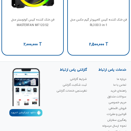
فن خنک کننده کیس کامپیوتر گیم مکس مدل
فن خنک کننده کیس کولرمستر مدل
MASTERFAN MF120 S2
RL300 3-in-1
2,000,000
T
2,500,000
T
خدمات یاس ارتباط
گارانتی یاس ارتباط
درباره ما
شرایط گارانتی
تماس با ما
ثبت شکابت‌ گارانتی
راهنمای خرید
نظرسنجی خدمات گارانتی
سوالات متداول
حریم خصوصی
فروش اقساطی
دانلود اپلیکیشن اندروید
قوانین و مقررات
رهگیری سفارش
نحوه ارسال مرسوله