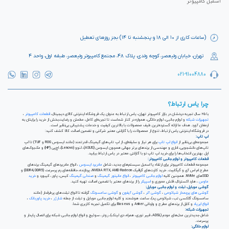
اسمبل کامپیوتر
(ساعات کاری از ۱۰ الی ۱۸ و پنجشنبه تا ۱۴) بجز روزهای تعطیل
تهران، خیابان ولیعصر، کوچه ولدی، پلاک ۴۸، مجتمع کامپیوتر ولیعصر، طبقه اول، واحد ۴
021-91004880
چرا یاس ارتباط؟
با ۲۵ سال تجربه درخشان در بازار کامپیوتر تهران، یاس ارتباط به عنوان یک فروشگاه اینترنتی کالای دیجیتال،
قطعات کامپیوتر
،
تجهیزات شبکه
و لوازم جانبی، لوازم خانگی، همواره در کنار شماست تا تجربه‌ای کامل، مطمئن و رضایت‌بخش از خرید را برایتان به
ارمغان آورد. هدف ما ارائه گسترده‌ترین طیف محصولات با بالاترین کیفیت و خدمات پشتیبانی بی‌نظیر است.
در فروشگاه اینترنتی یاس ارتباط، تنوع از محصولات را با گارانتی معتبر شرکتی و تضمین اصالت کالا کشف کنید:
لپ تاپ:
مجموعه‌ای بی‌نظیر از
انواع لپ تاپ
برای هر نیاز و سلیقه‌ای، از لپ تاپ‌های گیمینگ قدرتمند (مانند ایسوس ROG و TUF) تا لپ
تاپ‌های دانشجویی، اداری و مهندسی از برندهای برتر جهانی همچون ایسوس (ASUS)، لنوو (Lenovo)، اچ‌پی (HP) و مک‌بوک‌های
اپل. بهترین انتخاب‌ها را برای خرید لپ تاپ نو با گارانتی معتبر در یاس ارتباط بیابید.
قطعات کامپیوتر و لوازم جانبی کامپیوتر:
مجموعه قطعات کامپیوتر برای ارتقاء یا اسمبل سیستم‌های جدید، شامل
مادربرد ایسوس
، انواع مادربردهای گیمینگ برندهای
مطرح ام اس آی و گیگابیت. خرید کارت‌های گرافیک NVIDIA RTX, AMD Radeon، پردازنده‌، حافظه‌های رم پرسرعت (DDR4, DDR5) و
SSDهای NVMe. همچنین کلیه
لوازم جانبی کامپیوتر
،
انواع مانیتور گیمینگ
و
صندلی گیمینگ
کیس، پاور، کیبورد و
خرید
ماوس
، هارد اکسترنال، فلش مموری و
اسپیکر
را از برندهای معتبر با تضمین اصالت تهیه کنید.
گوشی موبایل، تبلت و لوازم جانبی موبایل:
گوشی های پرچمدار شیائومی
،
گوشی آنر
،
گوشی آیفون
و
گوشی سامسونگ
گرفته تا انواع تبلت‌های پرطرفدار (مانند
سامسونگ گلکسی تب، شیائومی پد)، ساعت هوشمند و کلیه لوازم جانبی موبایل و تبلت از جمله
شارژر
،
خرید پاوربانک
،
انواع ایرپاد
و کابل از برندهای مطرح و وارداتی Anker و Baseus برای تکمیل تجربه کاربری شما.
تجهیزات شبکه:
شامل جدیدترین مدل‌های مودم (ADSL، فیبر نوری، همراه، دی لینک)، روتر، سوئیچ و انواع لوازم جانبی شبکه برای اتصال پایدار و
پرسرعت.
لوازم خانگی: