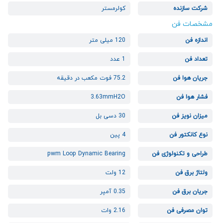
شرکت سازنده
کولرمستر
مشخصات فن
اندازه فن
120 میلی متر
تعداد فن
1 عدد
جریان هوا فن
75.2 فوت مکعب در دقیقه
فشار هوا فن
3.63mmH2O
میزان نویز فن
30 دسی بل
نوع کانکتور فن
4 پین
طراحی و تکنولوژی فن
pwm Loop Dynamic Bearing
ولتاژ برق فن
12 ولت
جریان برق فن
0.35 آمپر
توان مصرفی فن
2.16 وات