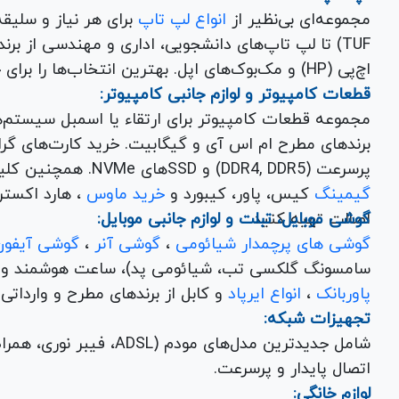
مجموعه‌ای بی‌نظیر از
انواع لپ تاپ
اچ‌پی (HP) و مک‌بوک‌های اپل. بهترین انتخاب‌ها را برای خرید لپ تاپ نو با گارانتی معتبر در یاس ارتباط بیابید.
قطعات کامپیوتر و لوازم جانبی کامپیوتر:
مجموعه قطعات کامپیوتر برای ارتقاء یا اسمبل سیستم‌
پرسرعت (DDR4, DDR5) و SSDهای NVMe. همچنین کلیه
گیمینگ
کیس، پاور، کیبورد و
خرید ماوس
، هارد اکسترنال، فلش مموری و
اصالت تهیه کنید.
گوشی موبایل، تبلت و لوازم جانبی موبایل:
گوشی های پرچمدار شیائومی
،
گوشی آنر
،
گوشی آیفون
سامسونگ گلکسی تب، شیائومی پد)، ساعت هوشمند و کلی
پاوربانک
،
انواع ایرپاد
و کابل از برندهای مطرح و وارداتی Anker و Baseus برای تکمیل تجربه کاربری شما.
تجهیزات شبکه:
شامل جدیدترین مدل‌های مود
اتصال پایدار و پرسرعت.
لوازم خانگی: