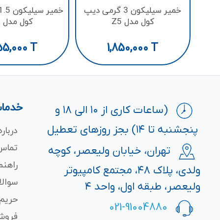
خمیر سیلیکون 3 گرمی دیپ
کول مدل Z5
کول مدل Z3
55,000
T
1,850,000
T
خدمات
(ساعات کاری از ۱۰ الی ۱۸ و
پنجشنبه تا ۱۴) بجز روزهای تعطیل
درباره
تماس 
تهران، خیابان ولیعصر، کوچه
راهنم
ولدی، پلاک ۴۸، مجتمع کامپیوتر
سوالا
ولیعصر، طبقه اول، واحد ۴
حریم
021-91004880
فروش