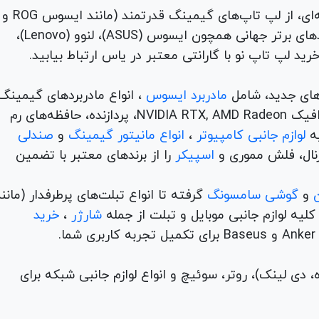
برای هر نیاز و سلیقه‌ای، از لپ تاپ‌های گیمینگ قدرتمند (مانند ایسوس ROG و
TUF) تا لپ تاپ‌های دانشجویی، اداری و مهندسی از برندهای برتر جهانی همچون ایسوس (ASUS)، لنوو (Lenovo)،
های جدید، شامل
مادربرد ایسوس
، انواع مادربردهای گیمینگ
برندهای مطرح ام اس آی و گیگابیت. خرید کارت‌های گرافیک NVIDIA RTX, AMD Radeon، پردازنده‌، حافظه‌های رم
لوازم جانبی کامپیوتر
،
انواع مانیتور گیمینگ
و
صندلی
اسپیکر
را از برندهای معتبر با تضمین
و
گوشی سامسونگ
گرفته تا انواع تبلت‌های پرطرفدار (مانن
ه لوازم جانبی موبایل و تبلت از جمله
شارژر
،
خرید
م (ADSL، فیبر نوری، همراه، دی لینک)، روتر، سوئیچ و انواع لوازم جانبی شبکه برای