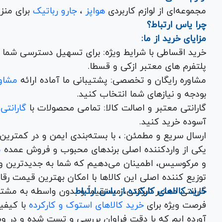
مجموعه‌ای از لوازم کاربردی
هواپز
،
جارو رباتیک
برای منزل شما با تضمین کیفیت و گارانتی.
چرا یاس ارتباط؟
مزایای خرید از ما:
خرید اقساطی با شرایط ویژه: برای تسهیل دسترسی شما به
پلتفرم های معتبر ازکی و قسطا.
مشاوره رایگان و تخصصی: پشتیبانی ما آماده ارائه
مشاور
بودجه و نیازهای شما انتخاب کنید.
گارانتی معتبر و اصالت کالا: تمامی محصولات با
گارانتی
آسوده خرید کنید.
ارسال سریع و مطمئن: ، با بسته‌بندی ایم
یکی از واردکننده اصلی برندهای محبوب و فروش عمده
م
و مرکوسیس، اطمینان می‌دهیم که شما به جدیدترین و
توزیع کننده اصلی این کال
خرید کالاهای کارکرده از یاس ارتباط
گارانتی معتبر شرکتی، مستقیماً و بدون واسطه به مشت
فرصت ویژه برای
خرید کالاهای استوک و کارکرده
با کیف
آورده ایم که با دقت فراوان بررسی و تست شده و در وض