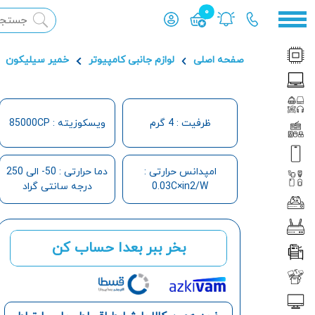
0
محصول افزوده شده به سبد
صفحه اصلی
لوازم جانبی کامپیوتر
خمیر سیلیکون
ظرفیت : 4 گرم
ویسکوزیته : 85000CP
امپدانس حرارتی :
دما حرارتی : 50- الی 250
0.03C×in2/W
درجه سانتی گراد
بخر ببر بعدا حساب کن