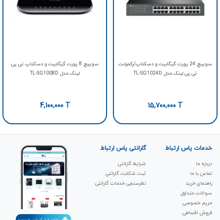
سوييچ 24 پورت گيگابيت و دسکتاپ/رکمونت
سوییچ 8 پورت گیگابیت و دسکتاپ تی پی
تی پی لینک مدل TL-SG1024D
لینک مدل TL-SG1008D
4,100,000
T
15,700,000
T
خدمات یاس ارتباط
گارانتی یاس ارتباط
درباره ما
شرایط گارانتی
تماس با ما
ثبت شکابت‌ گارانتی
راهنمای خرید
نظرسنجی خدمات گارانتی
سوالات متداول
حریم خصوصی
فروش اقساطی
دانلود اپلیکیشن اندروید