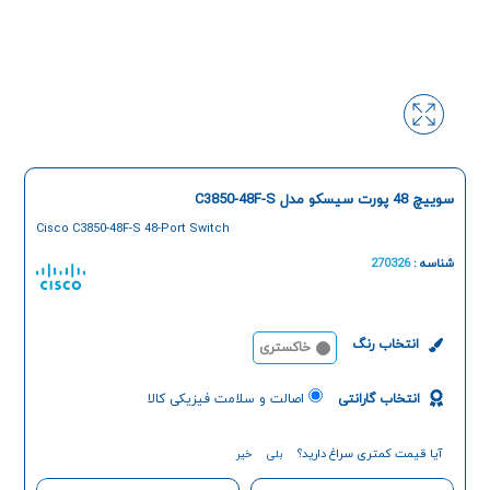
سوييچ 48 پورت سیسکو مدل C3850-48F-S
Cisco C3850-48F-S 48-Port Switch
شناسه :
270326
انتخاب رنگ
خاکستری
انتخاب گارانتی
اصالت و سلامت فیزیکی کالا
آیا قیمت کمتری سراغ دارید؟
بلی
خیر