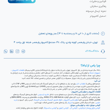
قوانین و مقررات
رهگیری سفارش
نحوه ارسال مرسوله
اسمبل کامپیوتر
(ساعات کاری از ۱۰ الی ۱۸ و پنجشنبه تا ۱۴) بجز روزهای تعطیل
تهران، خیابان ولیعصر، کوچه ولدی، پلاک ۴۸، مجتمع کامپیوتر ولیعصر، طبقه اول، واحد ۴
021-91004880
چرا یاس ارتباط؟
با ۲۵ سال تجربه درخشان در بازار کامپیوتر تهران، یاس ارتباط به عنوان یک فروشگاه اینترنتی کالای دیجیتال،
قطعات کامپیوتر
،
تجهیزات شبکه
و لوازم جانبی، لوازم خانگی، همواره در کنار شماست تا تجربه‌ای کامل، مطمئن و رضایت‌بخش از خرید را برایتان به
ارمغان آورد. هدف ما ارائه گسترده‌ترین طیف محصولات با بالاترین کیفیت و خدمات پشتیبانی بی‌نظیر است.
در فروشگاه اینترنتی یاس ارتباط، تنوع از محصولات را با گارانتی معتبر شرکتی و تضمین اصالت کالا کشف کنید:
لپ تاپ:
مجموعه‌ای بی‌نظیر از
انواع لپ تاپ
برای هر نیاز و سلیقه‌ای، از لپ تاپ‌های گیمینگ قدرتمند (مانند ایسوس ROG و TUF) تا لپ
تاپ‌های دانشجویی، اداری و مهندسی از برندهای برتر جهانی همچون ایسوس (ASUS)، لنوو (Lenovo)، اچ‌پی (HP) و مک‌بوک‌های
اپل. بهترین انتخاب‌ها را برای خرید لپ تاپ نو با گارانتی معتبر در یاس ارتباط بیابید.
قطعات کامپیوتر و لوازم جانبی کامپیوتر:
مجموعه قطعات کامپیوتر برای ارتقاء یا اسمبل سیستم‌های جدید، شامل
مادربرد ایسوس
، انواع مادربردهای گیمینگ برندهای
مطرح ام اس آی و گیگابیت. خرید کارت‌های گرافیک NVIDIA RTX, AMD Radeon، پردازنده‌، حافظه‌های رم پرسرعت (DDR4, DDR5) و
SSDهای NVMe. همچنین کلیه
لوازم جانبی کامپیوتر
،
انواع مانیتور گیمینگ
و
صندلی گیمینگ
کیس، پاور، کیبورد و
خرید
ماوس
، هارد اکسترنال، فلش مموری و
اسپیکر
را از برندهای معتبر با تضمین اصالت تهیه کنید.
گوشی موبایل، تبلت و لوازم جانبی موبایل:
گوشی های پرچمدار شیائومی
،
گوشی آنر
،
گوشی آیفون
و
گوشی سامسونگ
گرفته تا انواع تبلت‌های پرطرفدار (مانند