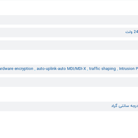
ardware encryption
,
auto-uplink-auto MDI/MDI-X
,
traffic shaping
,
Intrusion 