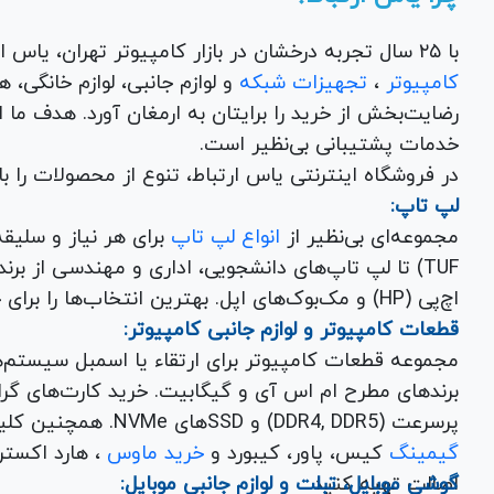
با ۲۵ سال تجربه درخشان در بازار کامپیوتر تهران، یاس ارتباط به عنوان یک فروشگاه اینترنتی کالای دیجیتال،
کامپیوتر
،
تجهیزات شبکه
و 
رضایت‌بخش از خرید را برایتان به ارمغان آورد. هدف ما
خدمات پشتیبانی بی‌نظیر است.
در فروشگاه اینترنتی یاس ارتباط، تنوع از محصولات را 
لپ تاپ:
مجموعه‌ای بی‌نظیر از
انواع لپ تاپ
اچ‌پی (HP) و مک‌بوک‌های اپل. بهترین انتخاب‌ها را برای خرید لپ تاپ نو با گارانتی معتبر در یاس ارتباط بیابید.
قطعات کامپیوتر و لوازم جانبی کامپیوتر:
مجموعه قطعات کامپیوتر برای ارتقاء یا اسمبل سیستم‌
پرسرعت (DDR4, DDR5) و SSDهای NVMe. همچنین کلیه
گیمینگ
کیس، پاور، کیبورد و
خرید ماوس
، هارد اکسترنال، فلش مموری و
اصالت تهیه کنید.
گوشی موبایل، تبلت و لوازم جانبی موبایل: