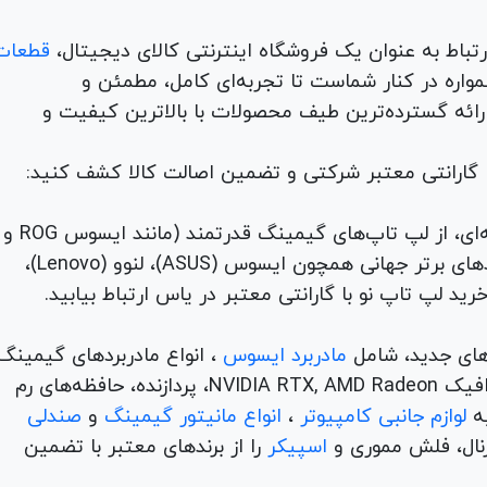
قطعات
لوازم جانبی، لوازم خانگی، همواره در کنار شماست تا تجربه‌ای کامل، مطمئن و
 ارائه گسترده‌ترین طیف محصولات با بالاترین کیفیت و
با گارانتی معتبر شرکتی و تضمین اصالت کالا کشف کنید:
برای هر نیاز و سلیقه‌ای، از لپ تاپ‌های گیمینگ قدرتمند (مانند ایسوس ROG و
TUF) تا لپ تاپ‌های دانشجویی، اداری و مهندسی از برندهای برتر جهانی همچون ایسوس (ASUS)، لنوو (Lenovo)،
های جدید، شامل
مادربرد ایسوس
، انواع مادربردهای گیمینگ
برندهای مطرح ام اس آی و گیگابیت. خرید کارت‌های گرافیک NVIDIA RTX, AMD Radeon، پردازنده‌، حافظه‌های رم
لوازم جانبی کامپیوتر
،
انواع مانیتور گیمینگ
و
صندلی
اسپیکر
را از برندهای معتبر با تضمین