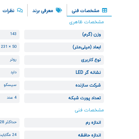
مشخصات فنی
معرفی برند
نظرات
مشخصات ظاهری
143
وزن (گرم)
50 × 231 × 260
ابعاد (میلی‌متر)
روتر
نوع کاربری
دارد
نشانه گر LED
سیسکو
شرکت سازنده
4 عدد
تعداد پورت شبکه
مشخصات فنی
حداکثر 128 مگابایت
اندازه رم
24 مگابایت
اندازه حافظه