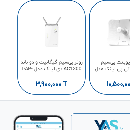
روتر
te
وينت بی‌سیم
روتر بی‌سیم گیگابیت و دو باند
300Mbp تی پی لینک مدل
AC1300 دی لينک مدل DAP-
1620
CPE61
3,900,000
T
10,500,0