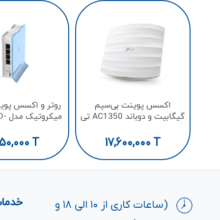
اکسس پوینت بی‌سیم
روتر و اکسس پوی
گیگابیت و دوباند AC1350 تی‌
میکر
پی لینک مدل EAP225
hAP lite TC
50,000
T
17,600,000
T
خدمات
(ساعات کاری از ۱۰ الی ۱۸ و