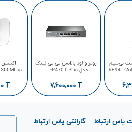
نت بی‌سیم
اکسس پ
روتر و لود بالانس تی پی لینک
وتیک مدل RB941-2nD-
s
مدل TL-R470T Plus
0
TC - 
00
T
6,3
7,600,000
T
 یاس ارتباط
گارانتی یاس ارتباط