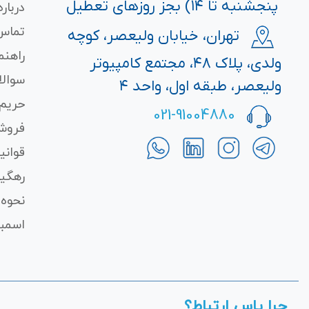
پنجشنبه تا ۱۴) بجز روزهای تعطیل
درباره
تماس 
تهران، خیابان ولیعصر، کوچه
راهنم
ولدی، پلاک ۴۸، مجتمع کامپیوتر
سوالا
ولیعصر، طبقه اول، واحد ۴
حریم
021-91004880
فروش
قوانی
رهگی
نحوه 
اسمبل
چرا یاس ارتباط؟