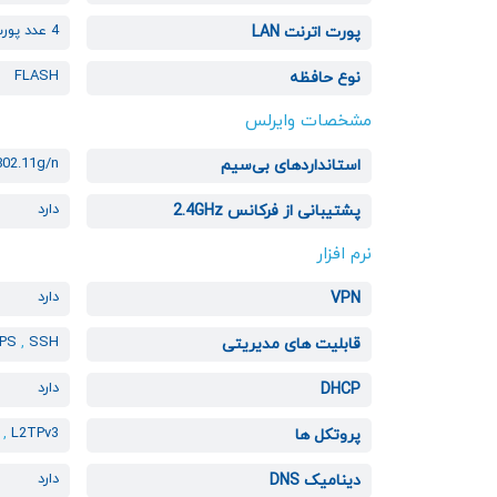
4 عدد پورت 10/100/1000
پورت اترنت LAN
FLASH
نوع حافظه
مشخصات وایرلس
802.11g/n
استانداردهای بی‌سیم
دارد
پشتیبانی از فرکانس 2.4GHz
نرم افزار
دارد
VPN
TPS
,
SSH
قابلیت های مدیریتی
دارد
DHCP
S
,
L2TPv3
پروتکل ها
دارد
دینامیک DNS