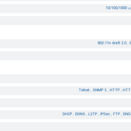
802.11n draft 2.0
,
Telnet
,
SNMP 3
,
HTTP
,
HT
DHCP
,
DDNS
,
L2TP
,
IPSec
,
FTP
,
DN