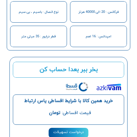
فرکانس : 20 الی 40000 هرتز
نوع اتصال : باسیم ، بی سیم
امپدانس : 16 اهم
قطر درایور : 35 میلی متر
بخر ببر بعدا حساب کن
خرید همین کالا با شرایط اقساطی یاس ارتباط
قیمت اقساطی:
تومان
درخواست تسهیلات