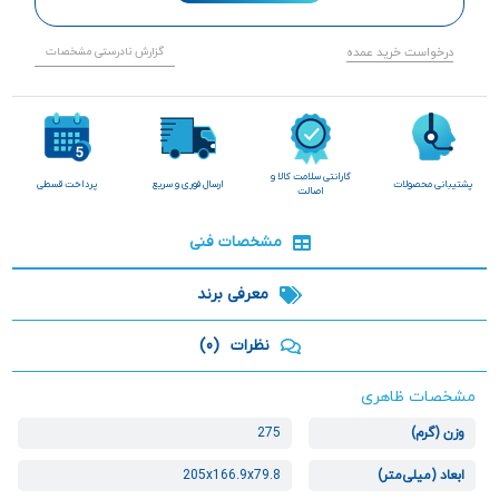
درخواست خرید عمده
گزارش نادرستی مشخصات
گارانتی سلامت کالا و
پشتیبانی محصولات
ارسال فوری و سریع
پرداخت قسطی
اصالت
مشخصات فنی
معرفی برند
نظرات
(0)
مشخصات ظاهری
وزن (گرم)
275
ابعاد (میلی‌متر)
205x166.9x79.8