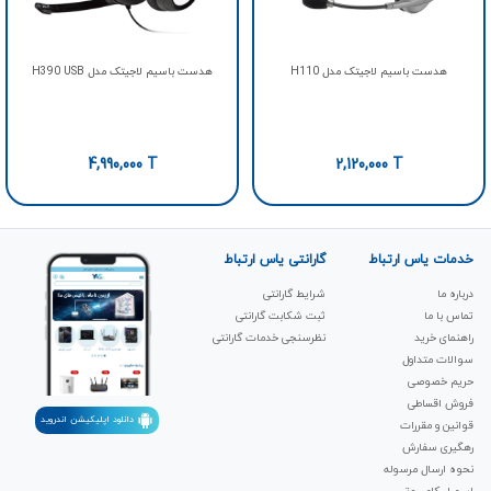
هدست باسیم لاجیتک مدل H110
هدست باسیم لاجیتک مدل H390 USB
4,990,000
T
2,120,000
T
خدمات یاس ارتباط
گارانتی یاس ارتباط
درباره ما
شرایط گارانتی
تماس با ما
ثبت شکابت‌ گارانتی
راهنمای خرید
نظرسنجی خدمات گارانتی
سوالات متداول
حریم خصوصی
فروش اقساطی
دانلود اپلیکیشن اندروید
قوانین و مقررات
رهگیری سفارش
نحوه ارسال مرسوله