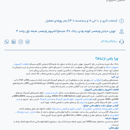
اسمبل کامپیوتر
(ساعات کاری از ۱۰ الی ۱۸ و پنجشنبه تا ۱۴) بجز روزهای تعطیل
تهران، خیابان ولیعصر، کوچه ولدی، پلاک ۴۸، مجتمع کامپیوتر ولیعصر، طبقه اول، واحد ۴
021-91004880
چرا یاس ارتباط؟
با ۲۵ سال تجربه درخشان در بازار کامپیوتر تهران، یاس ارتباط به عنوان یک فروشگاه اینترنتی کالای دیجیتال،
قطعات کامپیوتر
،
تجهیزات شبکه
و لوازم جانبی، لوازم خانگی، همواره در کنار شماست تا تجربه‌ای کامل، مطمئن و رضایت‌بخش از خرید را برایتان به
ارمغان آورد. هدف ما ارائه گسترده‌ترین طیف محصولات با بالاترین کیفیت و خدمات پشتیبانی بی‌نظیر است.
در فروشگاه اینترنتی یاس ارتباط، تنوع از محصولات را با گارانتی معتبر شرکتی و تضمین اصالت کالا کشف کنید:
لپ تاپ:
مجموعه‌ای بی‌نظیر از
انواع لپ تاپ
برای هر نیاز و سلیقه‌ای، از لپ تاپ‌های گیمینگ قدرتمند (مانند ایسوس ROG و TUF) تا لپ
تاپ‌های دانشجویی، اداری و مهندسی از برندهای برتر جهانی همچون ایسوس (ASUS)، لنوو (Lenovo)، اچ‌پی (HP) و مک‌بوک‌های
اپل. بهترین انتخاب‌ها را برای خرید لپ تاپ نو با گارانتی معتبر در یاس ارتباط بیابید.
قطعات کامپیوتر و لوازم جانبی کامپیوتر:
مجموعه قطعات کامپیوتر برای ارتقاء یا اسمبل سیستم‌های جدید، شامل
مادربرد ایسوس
، انواع مادربردهای گیمینگ برندهای
مطرح ام اس آی و گیگابیت. خرید کارت‌های گرافیک NVIDIA RTX, AMD Radeon، پردازنده‌، حافظه‌های رم پرسرعت (DDR4, DDR5) و
SSDهای NVMe. همچنین کلیه
لوازم جانبی کامپیوتر
،
انواع مانیتور گیمینگ
و
صندلی گیمینگ
کیس، پاور، کیبورد و
خرید
ماوس
، هارد اکسترنال، فلش مموری و
اسپیکر
را از برندهای معتبر با تضمین اصالت تهیه کنید.
گوشی موبایل، تبلت و لوازم جانبی موبایل:
گوشی های پرچمدار شیائومی
،
گوشی آنر
،
گوشی آیفون
و
گوشی سامسونگ
گرفته تا انواع تبلت‌های پرطرفدار (مانند
سامسونگ گلکسی تب، شیائومی پد)، ساعت هوشمند و کلیه لوازم جانبی موبایل و تبلت از جمله
شارژر
،
خرید پاوربانک
،
انواع ایرپاد
و کابل از برندهای مطرح و وارداتی Anker و Baseus برای تکمیل تجربه کاربری شما.
تجهیزات شبکه:
شامل جدیدترین مدل‌های مودم (ADSL، فیبر نوری، همراه، دی لینک)، روتر، سوئیچ و انواع لوازم جانبی شبکه برای اتصال پایدار و
پرسرعت.
لوازم خانگی: