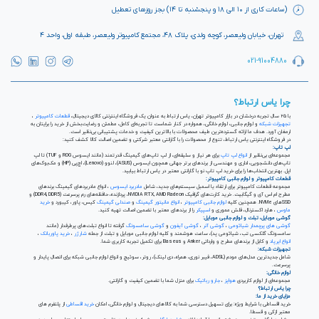
(ساعات کاری از ۱۰ الی ۱۸ و پنجشنبه تا ۱۴) بجز روزهای تعطیل
تهران، خیابان ولیعصر، کوچه ولدی، پلاک ۴۸، مجتمع کامپیوتر ولیعصر، طبقه اول، واحد ۴
021-91004880
چرا یاس ارتباط؟
با ۲۵ سال تجربه درخشان در بازار کامپیوتر تهران، یاس ارتباط به عنوان یک فروشگاه اینترنتی کالای دیجیتال،
قطعات کامپیوتر
،
تجهیزات شبکه
و لوازم جانبی، لوازم خانگی، همواره در کنار شماست تا تجربه‌ای کامل، مطمئن و رضایت‌بخش از خرید را برایتان به
ارمغان آورد. هدف ما ارائه گسترده‌ترین طیف محصولات با بالاترین کیفیت و خدمات پشتیبانی بی‌نظیر است.
در فروشگاه اینترنتی یاس ارتباط، تنوع از محصولات را با گارانتی معتبر شرکتی و تضمین اصالت کالا کشف کنید:
لپ تاپ:
مجموعه‌ای بی‌نظیر از
انواع لپ تاپ
برای هر نیاز و سلیقه‌ای، از لپ تاپ‌های گیمینگ قدرتمند (مانند ایسوس ROG و TUF) تا لپ
تاپ‌های دانشجویی، اداری و مهندسی از برندهای برتر جهانی همچون ایسوس (ASUS)، لنوو (Lenovo)، اچ‌پی (HP) و مک‌بوک‌های
اپل. بهترین انتخاب‌ها را برای خرید لپ تاپ نو با گارانتی معتبر در یاس ارتباط بیابید.
قطعات کامپیوتر و لوازم جانبی کامپیوتر:
مجموعه قطعات کامپیوتر برای ارتقاء یا اسمبل سیستم‌های جدید، شامل
مادربرد ایسوس
، انواع مادربردهای گیمینگ برندهای
مطرح ام اس آی و گیگابیت. خرید کارت‌های گرافیک NVIDIA RTX, AMD Radeon، پردازنده‌، حافظه‌های رم پرسرعت (DDR4, DDR5) و
SSDهای NVMe. همچنین کلیه
لوازم جانبی کامپیوتر
،
انواع مانیتور گیمینگ
و
صندلی گیمینگ
کیس، پاور، کیبورد و
خرید
ماوس
، هارد اکسترنال، فلش مموری و
اسپیکر
را از برندهای معتبر با تضمین اصالت تهیه کنید.
گوشی موبایل، تبلت و لوازم جانبی موبایل:
گوشی های پرچمدار شیائومی
،
گوشی آنر
،
گوشی آیفون
و
گوشی سامسونگ
گرفته تا انواع تبلت‌های پرطرفدار (مانند
سامسونگ گلکسی تب، شیائومی پد)، ساعت هوشمند و کلیه لوازم جانبی موبایل و تبلت از جمله
شارژر
،
خرید پاوربانک
،
انواع ایرپاد
و کابل از برندهای مطرح و وارداتی Anker و Baseus برای تکمیل تجربه کاربری شما.
تجهیزات شبکه:
شامل جدیدترین مدل‌های مودم (ADSL، فیبر نوری، همراه، دی لینک)، روتر، سوئیچ و انواع لوازم جانبی شبکه برای اتصال پایدار و
پرسرعت.
لوازم خانگی:
مجموعه‌ای از لوازم کاربردی
هواپز
،
جارو رباتیک
برای منزل شما با تضمین کیفیت و گارانتی.
چرا یاس ارتباط؟
مزایای خرید از ما:
خرید اقساطی با شرایط ویژه: برای تسهیل دسترسی شما به کالاهای دیجیتال و لوازم خانگی، امکان
خرید اقساطی
از پلتفرم های
معتبر ازکی و قسطا.