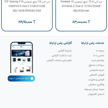
لپ تاپ 15.6 اینچ ایسوس Vivobook 15
لپ تاپ 16 اینچ ایسوس TUF Gaming F16
FX607VU-X Core 5 210H/512GB
X1504VA-Z Core i3 1315U/256GB
SSD/16GB/RTX4050 6GB
SSD/4GB/Intel
219,910,000
T
83,000,000
T
خدمات یاس ارتباط
گارانتی یاس ارتباط
درباره ما
شرایط گارانتی
تماس با ما
ثبت شکابت‌ گارانتی
راهنمای خرید
نظرسنجی خدمات گارانتی
سوالات متداول
حریم خصوصی
فروش اقساطی
دانلود اپلیکیشن اندروید
قوانین و مقررات
رهگیری سفارش
نحوه ارسال مرسوله
اسمبل کامپیوتر