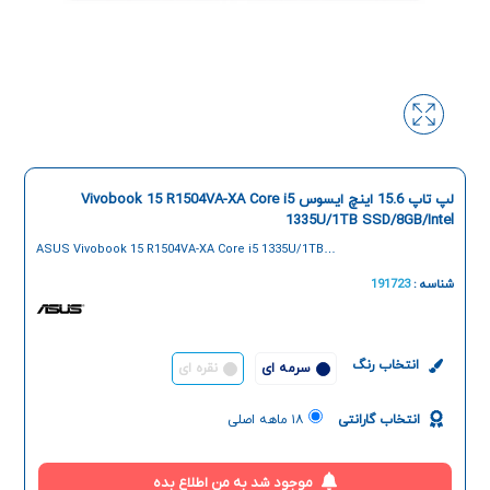
لپ تاپ 15.6 اینچ ایسوس Vivobook 15 R1504VA-XA Core i5
1335U/1TB SSD/8GB/Intel
ASUS Vivobook 15 R1504VA-XA Core i5 1335U/1TB
SSD/8GB/Intel 15.6 Inch Laptop
شناسه :
191723
انتخاب رنگ
سرمه ای
نقره ای
انتخاب گارانتی
۱۸ ماهه اصلی
موجود شد به من اطلاع بده