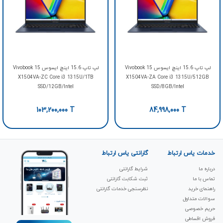
لپ تاپ 15.6 اینچ ایسوس Vivobook 15
لپ تاپ 15.6 اینچ ایسوس Vivobook 15
X1504VA-ZC Core i3 1315U/1TB
X1504VA-ZA Core i3 1315U/512GB
SSD/12GB/Intel
SSD/8GB/Intel
103,200,000
T
84,998,000
T
خدمات یاس ارتباط
گارانتی یاس ارتباط
درباره ما
شرایط گارانتی
تماس با ما
ثبت شکابت‌ گارانتی
راهنمای خرید
نظرسنجی خدمات گارانتی
سوالات متداول
حریم خصوصی
فروش اقساطی