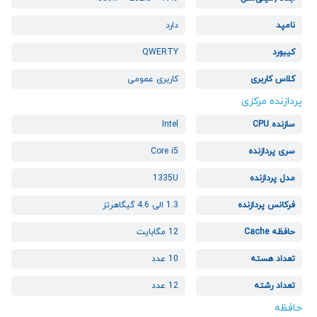
نامپد
دارد
کیبورد
QWERTY
کلاس کاربری
کاربری عمومی
پردازنده مرکزی
سازنده CPU
Intel
سری پردازنده
Core i5
مدل پردازنده
1335U
فرکانس پردازنده
1.3 الی 4.6 گیگاهرتز
حافظه Cache
12 مگابایت
تعداد هسته
10 عدد
تعداد رشته
12 عدد
حافظه