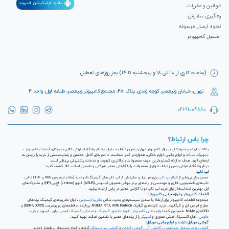
دانلود اپلیکیشن اندروید
قوانین و مقررات
رهگیری سفارش
نحوه ارسال مرسوله
اسمبل کامپیوتر
(ساعات کاری از ۱۰ الی ۱۸ و پنجشنبه تا ۱۴) بجز روزهای تعطیل
تهران، خیابان ولیعصر، کوچه ولدی، پلاک ۴۸، مجتمع کامپیوتر ولیعصر، طبقه اول، واحد ۴
021-91004880
چرا یاس ارتباط؟
با ۲۵ سال تجربه درخشان در بازار کامپیوتر تهران، یاس ارتباط به عنوان یک فروشگاه اینترنتی کالای دیجیتال،
قطعات کامپیوتر
،
تجهیزات شبکه
و لوازم جانبی، لوازم خانگی، همواره در کنار شماست تا تجربه‌ای کامل، مطمئن و رضایت‌بخش از خرید را برایتان به
ارمغان آورد. هدف ما ارائه گسترده‌ترین طیف محصولات با بالاترین کیفیت و خدمات پشتیبانی بی‌نظیر است.
در فروشگاه اینترنتی یاس ارتباط، تنوع از محصولات را با گارانتی معتبر شرکتی و تضمین اصالت کالا کشف کنید:
لپ تاپ:
مجموعه‌ای بی‌نظیر از
انواع لپ تاپ
برای هر نیاز و سلیقه‌ای، از لپ تاپ‌های گیمینگ قدرتمند (مانند ایسوس ROG و TUF) تا لپ
تاپ‌های دانشجویی، اداری و مهندسی از برندهای برتر جهانی همچون ایسوس (ASUS)، لنوو (Lenovo)، اچ‌پی (HP) و مک‌بوک‌های
اپل. بهترین انتخاب‌ها را برای خرید لپ تاپ نو با گارانتی معتبر در یاس ارتباط بیابید.
قطعات کامپیوتر و لوازم جانبی کامپیوتر:
مجموعه قطعات کامپیوتر برای ارتقاء یا اسمبل سیستم‌های جدید، شامل
مادربرد ایسوس
، انواع مادربردهای گیمینگ برندهای
مطرح ام اس آی و گیگابیت. خرید کارت‌های گرافیک NVIDIA RTX, AMD Radeon، پردازنده‌، حافظه‌های رم پرسرعت (DDR4, DDR5) و
SSDهای NVMe. همچنین کلیه
لوازم جانبی کامپیوتر
،
انواع مانیتور گیمینگ
و
صندلی گیمینگ
کیس، پاور، کیبورد و
خرید
ماوس
، هارد اکسترنال، فلش مموری و
اسپیکر
را از برندهای معتبر با تضمین اصالت تهیه کنید.
گوشی موبایل، تبلت و لوازم جانبی موبایل:
گوشی های پرچمدار شیائومی
،
گوشی آنر
،
گوشی آیفون
و
گوشی سامسونگ
گرفته تا انواع تبلت‌های پرطرفدار (مانند