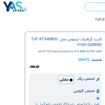
کارت گرافیک ایسوس مدل TUF-RTX4080S-
O16G-GAMING
ASUS TUF Gaming GeForce RTX 4080 SUPER 16GB
GDDR6X OC Graphic Card
شناسه :
203472
انتخاب رنگ
مشکی
انتخاب گارانتی
اصلی (تابا/حامی/سازگار/الماس/ام‌آی‌تی/