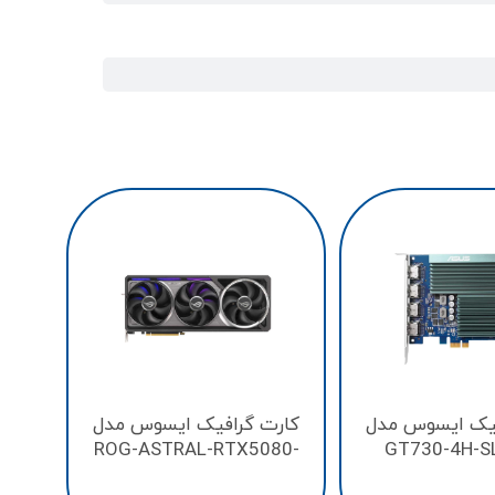
کار
G-
فیک ایسوس مدل
کارت گرافیک ایسوس مدل
ROG-ASTRAL-RTX5080-
GT730-4H-S
O16G-GAMING