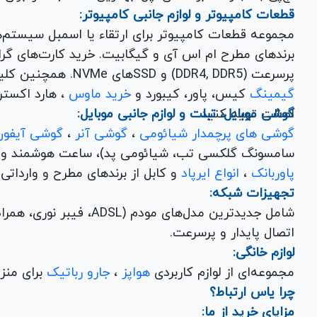
قطعات کامپیوتر و لوازم جانبی کامپیوتر:
مجموعه قطعات کامپیوتر برای ارتقاء یا اسمبل سیستم‌
پرسرعت (DDR4, DDR5) و SSDهای NVMe. همچنین کلیه
گیمینگ
کیس، پاور، کیبورد و
خرید ماوس
، هارد اکسترنال، فلش مموری و
اصالت تهیه کنید.
گوشی موبایل، تبلت و لوازم جانبی موبایل:
گوشی های پرچمدار شیائومی
،
گوشی آنر
،
گوشی آیفون
سامسونگ گلکسی تب، شیائومی پد)، ساعت هوشمند و کلی
پاوربانک
،
انواع ایرپاد
و کابل از برندهای مطرح و وارداتی Anker و Baseus برای تکمیل تجربه کاربری شما.
تجهیزات شبکه:
شامل جدیدترین مدل‌های مود
اتصال پایدار و پرسرعت.
لوازم خانگی:
مجموعه‌ای از لوازم کاربردی
هواپز
،
جارو رباتیک
برای منزل شما با تضمین کیفیت و گارانتی.
چرا یاس ارتباط؟
مزایای خرید از ما: