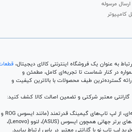
ارسال مرسوله
 کامپیوتر
قطعات
لوازم جانبی، لوازم خانگی، همواره در کنار شماست تا تجربه‌ای کامل، مطمئن و
 ارائه گسترده‌ترین طیف محصولات با بالاترین کیفیت و
با گارانتی معتبر شرکتی و تضمین اصالت کالا کشف کنید:
برای هر نیاز و سلیقه‌ای، از لپ تاپ‌های گیمینگ قدرتمند (مانند ایسوس ROG و
TUF) تا لپ تاپ‌های دانشجویی، اداری و مهندسی از برندهای برتر جهانی همچون ایسوس (ASUS)، لنوو (Lenovo)،