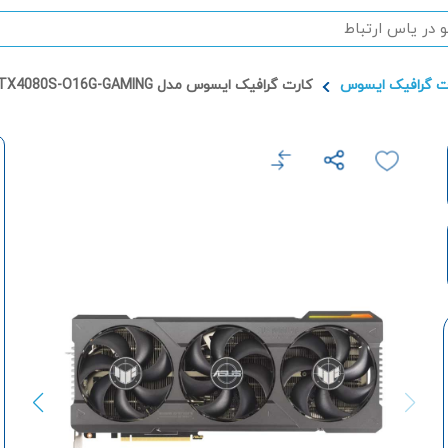
ت گرافیک ایسوس
کارت گرافیک ایسوس مدل TUF-RTX4080S-O16G-GAMING