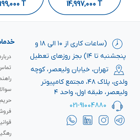
999,000
T
14,997,000
T
خدمات
(ساعات کاری از ۱۰ الی ۱۸ و
پنجشنبه تا ۱۴) بجز روزهای تعطیل
درباره
تماس 
تهران، خیابان ولیعصر، کوچه
راهنم
ولدی، پلاک ۴۸، مجتمع کامپیوتر
سوالا
ولیعصر، طبقه اول، واحد ۴
حریم
021-91004880
فروش
قوانی
رهگی