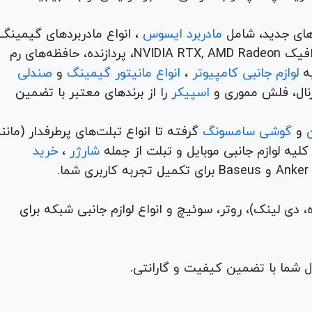
های جدید، شامل
مادربرد ایسوس
، انواع مادربردهای گیمینگ
برندهای مطرح ام اس آی و گیگابیت. خرید کارت‌های گرافیک NVIDIA RTX, AMD Radeon، پردازنده‌، حافظه‌های رم
لوازم جانبی کامپیوتر
،
انواع مانیتور گیمینگ
و
صندلی
اسپیکر
را از برندهای معتبر با تضمین
و
گوشی سامسونگ
گرفته تا انواع تبلت‌های پرطرفدار (مانن
ه لوازم جانبی موبایل و تبلت از جمله
شارژر
،
خرید
م (ADSL، فیبر نوری، همراه، دی لینک)، روتر، سوئیچ و انواع لوازم جانبی شبکه برای