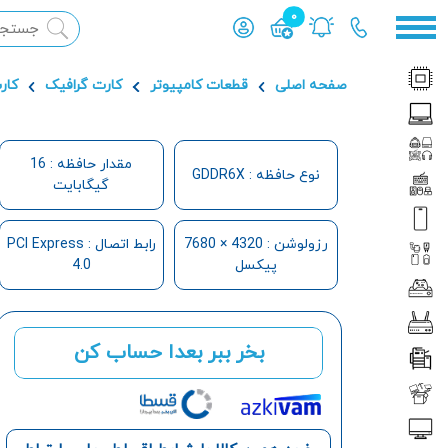
0
محصول افزوده شده به سبد
صفحه اصلی
قطعات کامپیوتر
کارت گرافیک
کار
مقدار حافظه : 16
نوع حافظه : GDDR6X
گیگابایت
رزولوشن : 4320 × 7680
رابط اتصال : PCI Express
پیکسل
4.0
بخر ببر بعدا حساب کن