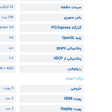
23 گیگابیت بر ثانیه
سرعت حافظه
256 بیت
باس مموری
press 4.0
گذرگاه PCI Express
4.6
رابط OpenGL
دارد
پشتیبانی gsync
2.3
پشتیبانی از HDCP
4320 × 7680
رزولوشن
درگاه اتصال
5 پورت
خروجی
2 عدد
پورت HDMI
3 عدد
پورت Display