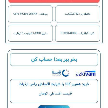
حافظه رم : 32 گیگابایت
پردازنده : Core 9 Ultra 275HX
کارت گرافیک : RTX5070 8GB
دارای SSD با ظرفیت 1 ترابایت
بخر ببر بعدا حساب کن
خرید همین کالا با شرایط اقساطی یاس ارتباط
قیمت اقساطی:
تومان