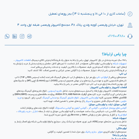
(ساعات کاری از ۱۰ الی ۱۸ و پنجشنبه تا ۱۴) بجز روزهای تعطیل
تهران، خیابان ولیعصر، کوچه ولدی، پلاک ۴۸، مجتمع کامپیوتر ولیعصر، طبقه اول، واحد ۴
021-91004880
چرا یاس ارتباط؟
با ۲۵ سال تجربه درخشان در بازار کامپیوتر تهران، یاس ارتباط به عنوان یک فروشگاه اینترنتی کالای دیجیتال،
قطعات کامپیوتر
،
تجهیزات شبکه
و لوازم جانبی، لوازم خانگی، همواره در کنار شماست تا تجربه‌ای کامل، مطمئن و رضایت‌بخش از خرید را برایتان به
ارمغان آورد. هدف ما ارائه گسترده‌ترین طیف محصولات با بالاترین کیفیت و خدمات پشتیبانی بی‌نظیر است.
در فروشگاه اینترنتی یاس ارتباط، تنوع از محصولات را با گارانتی معتبر شرکتی و تضمین اصالت کالا کشف کنید:
لپ تاپ:
مجموعه‌ای بی‌نظیر از
انواع لپ تاپ
برای هر نیاز و سلیقه‌ای، از لپ تاپ‌های گیمینگ قدرتمند (مانند ایسوس ROG و TUF) تا لپ
تاپ‌های دانشجویی، اداری و مهندسی از برندهای برتر جهانی همچون ایسوس (ASUS)، لنوو (Lenovo)، اچ‌پی (HP) و مک‌بوک‌های
اپل. بهترین انتخاب‌ها را برای خرید لپ تاپ نو با گارانتی معتبر در یاس ارتباط بیابید.
قطعات کامپیوتر و لوازم جانبی کامپیوتر:
مجموعه قطعات کامپیوتر برای ارتقاء یا اسمبل سیستم‌های جدید، شامل
مادربرد ایسوس
، انواع مادربردهای گیمینگ برندهای
مطرح ام اس آی و گیگابیت. خرید کارت‌های گرافیک NVIDIA RTX, AMD Radeon، پردازنده‌، حافظه‌های رم پرسرعت (DDR4, DDR5) و
SSDهای NVMe. همچنین کلیه
لوازم جانبی کامپیوتر
،
انواع مانیتور گیمینگ
و
صندلی گیمینگ
کیس، پاور، کیبورد و
خرید
ماوس
، هارد اکسترنال، فلش مموری و
اسپیکر
را از برندهای معتبر با تضمین اصالت تهیه کنید.
گوشی موبایل، تبلت و لوازم جانبی موبایل:
گوشی های پرچمدار شیائومی
،
گوشی آنر
،
گوشی آیفون
و
گوشی سامسونگ
گرفته تا انواع تبلت‌های پرطرفدار (مانند
سامسونگ گلکسی تب، شیائومی پد)، ساعت هوشمند و کلیه لوازم جانبی موبایل و تبلت از جمله
شارژر
،
خرید پاوربانک
،
انواع ایرپاد
و کابل از برندهای مطرح و وارداتی Anker و Baseus برای تکمیل تجربه کاربری شما.
تجهیزات شبکه:
شامل جدیدترین مدل‌های مودم (ADSL، فیبر نوری، همراه، دی لینک)، روتر، سوئیچ و انواع لوازم جانبی شبکه برای اتصال پایدار و
پرسرعت.
لوازم خانگی:
مجموعه‌ای از لوازم کاربردی
هواپز
،
جارو رباتیک
برای منزل شما با تضمین کیفیت و گارانتی.
چرا یاس ارتباط؟
مزایای خرید از ما: