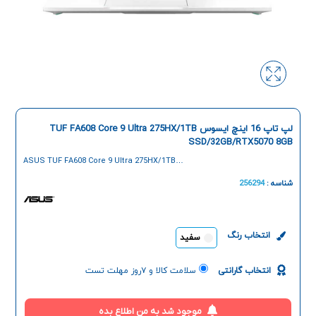
لپ تاپ 16 اینچ ایسوس TUF FA608 Core 9 Ultra 275HX/1TB
SSD/32GB/RTX5070 8GB
ASUS TUF FA608 Core 9 Ultra 275HX/1TB
SSD/32GB/RTX5070 8GB 16-Inch Laptop
شناسه :
256294
انتخاب رنگ
سفید
انتخاب گارانتی
سلامت کالا و ۷روز مهلت تست
موجود شد به من اطلاع بده