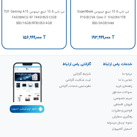
لپ تاپ 15.6 اینچ ایسوس ExpertBook
لپ تاپ 15.6 اینچ ایسوس TUF Gaming A15
FA506NCG R7 7445HS/512GB
P1503CVA Core i7 13620H/1TB
SSD/16GB/RTX3050 4GB
SSD/24GB/Intel
156,999,000
T
193,999,000
T
خدمات یاس ارتباط
گارانتی یاس ارتباط
درباره ما
شرایط گارانتی
تماس با ما
ثبت شکابت‌ گارانتی
راهنمای خرید
نظرسنجی خدمات گارانتی
سوالات متداول
حریم خصوصی
فروش اقساطی
دانلود اپلیکیشن اندروید
قوانین و مقررات
رهگیری سفارش
نحوه ارسال مرسوله
اسمبل کامپیوتر