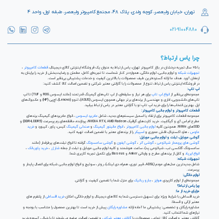
تهران، خیابان ولیعصر، کوچه ولدی، پلاک ۴۸، مجتمع کامپیوتر ولیعصر، طبقه اول، واحد ۴
021-91004880
چرا یاس ارتباط؟
با ۲۵ سال تجربه درخشان در بازار کامپیوتر تهران، یاس ارتباط به عنوان یک فروشگاه اینترنتی کالای دیجیتال،
قطعات کامپیوتر
،
تجهیزات شبکه
و لوازم جانبی، لوازم خانگی، همواره در کنار شماست تا تجربه‌ای کامل، مطمئن و رضایت‌بخش از خرید را برایتان به
ارمغان آورد. هدف ما ارائه گسترده‌ترین طیف محصولات با بالاترین کیفیت و خدمات پشتیبانی بی‌نظیر است.
در فروشگاه اینترنتی یاس ارتباط، تنوع از محصولات را با گارانتی معتبر شرکتی و تضمین اصالت کالا کشف کنید:
لپ تاپ:
مجموعه‌ای بی‌نظیر از
انواع لپ تاپ
برای هر نیاز و سلیقه‌ای، از لپ تاپ‌های گیمینگ قدرتمند (مانند ایسوس ROG و TUF) تا لپ
تاپ‌های دانشجویی، اداری و مهندسی از برندهای برتر جهانی همچون ایسوس (ASUS)، لنوو (Lenovo)، اچ‌پی (HP) و مک‌بوک‌های
اپل. بهترین انتخاب‌ها را برای خرید لپ تاپ نو با گارانتی معتبر در یاس ارتباط بیابید.
قطعات کامپیوتر و لوازم جانبی کامپیوتر:
مجموعه قطعات کامپیوتر برای ارتقاء یا اسمبل سیستم‌های جدید، شامل
مادربرد ایسوس
، انواع مادربردهای گیمینگ برندهای
مطرح ام اس آی و گیگابیت. خرید کارت‌های گرافیک NVIDIA RTX, AMD Radeon، پردازنده‌، حافظه‌های رم پرسرعت (DDR4, DDR5) و
SSDهای NVMe. همچنین کلیه
لوازم جانبی کامپیوتر
،
انواع مانیتور گیمینگ
و
صندلی گیمینگ
کیس، پاور، کیبورد و
خرید
ماوس
، هارد اکسترنال، فلش مموری و
اسپیکر
را از برندهای معتبر با تضمین اصالت تهیه کنید.
گوشی موبایل، تبلت و لوازم جانبی موبایل:
گوشی های پرچمدار شیائومی
،
گوشی آنر
،
گوشی آیفون
و
گوشی سامسونگ
گرفته تا انواع تبلت‌های پرطرفدار (مانند
سامسونگ گلکسی تب، شیائومی پد)، ساعت هوشمند و کلیه لوازم جانبی موبایل و تبلت از جمله
شارژر
،
خرید پاوربانک
،
انواع ایرپاد
و کابل از برندهای مطرح و وارداتی Anker و Baseus برای تکمیل تجربه کاربری شما.
تجهیزات شبکه:
شامل جدیدترین مدل‌های مودم (ADSL، فیبر نوری، همراه، دی لینک)، روتر، سوئیچ و انواع لوازم جانبی شبکه برای اتصال پایدار و
پرسرعت.
لوازم خانگی:
مجموعه‌ای از لوازم کاربردی
هواپز
،
جارو رباتیک
برای منزل شما با تضمین کیفیت و گارانتی.
چرا یاس ارتباط؟
مزایای خرید از ما:
خرید اقساطی با شرایط ویژه: برای تسهیل دسترسی شما به کالاهای دیجیتال و لوازم خانگی، امکان
خرید اقساطی
از پلتفرم های
معتبر ازکی و قسطا.
مشاوره رایگان و تخصصی: پشتیبانی ما آماده ارائه
مشاوره رایگان
پیش از خرید است تا بهترین محصول را متناسب با بودجه و
نیازهای شما انتخاب کنید.
گارانتی معتبر و اصالت کالا: تمامی محصولات با
گارانتی معتبر شرکتی
و تضمین اصالت عرضه می‌شوند تا با خیالی آسوده خرید