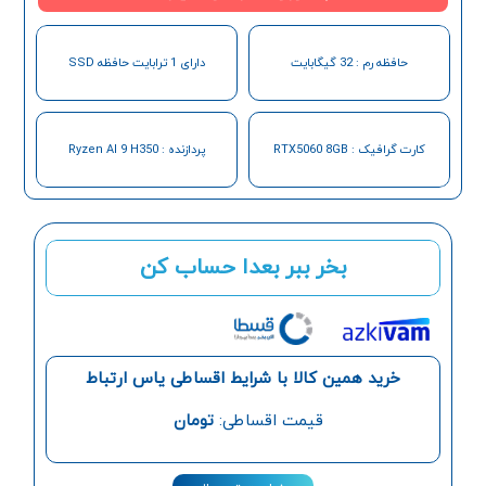
حافظه رم : 32 گیگابایت
دارای 1 ترابایت حافظه SSD
کارت گرافیک : RTX5060 8GB
پردازنده : Ryzen AI 9 H350
بخر ببر بعدا حساب کن
خرید همین کالا با شرایط اقساطی یاس ارتباط
قیمت اقساطی:
تومان