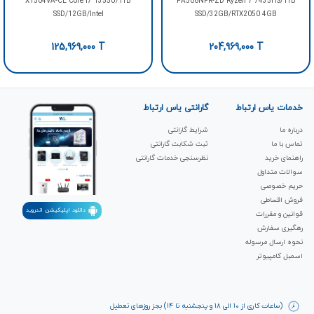
X1504VA-CE Core i7 1355U/1TB
FA506NFR-ZD Ryzen 7 7435HS/1TB
SSD/12GB/Intel
SSD/32GB/RTX2050 4GB
125,969,000
T
204,969,000
T
خدمات یاس ارتباط
گارانتی یاس ارتباط
درباره ما
شرایط گارانتی
تماس با ما
ثبت شکابت‌ گارانتی
راهنمای خرید
نظرسنجی خدمات گارانتی
سوالات متداول
حریم خصوصی
فروش اقساطی
دانلود اپلیکیشن اندروید
قوانین و مقررات
رهگیری سفارش
نحوه ارسال مرسوله
اسمبل کامپیوتر
(ساعات کاری از ۱۰ الی ۱۸ و پنجشنبه تا ۱۴) بجز روزهای تعطیل