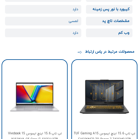
کیبورد با نور پس زمینه
دارد
مشخصات تاچ پد
لمسی
وب کم
دارد
محصولات مرتبط در یاس ارتباط
لپ تاپ 15.6 اینچ ایسوس TUF Gaming A15
لپ تاپ 15.6 اینچ ایسوس Vivobook 15