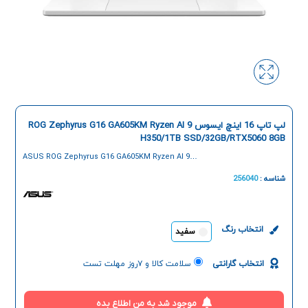
لپ تاپ 16 اینچ ایسوس ROG Zephyrus G16 GA605KM Ryzen AI 9
H350/1TB SSD/32GB/RTX5060 8GB
ASUS ROG Zephyrus G16 GA605KM Ryzen AI 9
H350/1TB SSD/32GB/RTX5060 8GB 16 Inch Laptop
شناسه :
256040
انتخاب رنگ
سفید
انتخاب گارانتی
سلامت کالا و ۷روز مهلت تست
موجود شد به من اطلاع بده