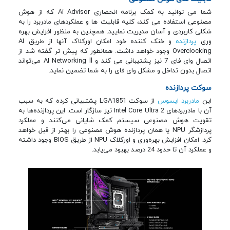
شما می توانید به کمک برنامه انحصاری Ai Advisor که از هوش
مصنوعی استفاده می کند، کلیه قابلیت ها و عملکردهای مادربرد را به
شکلی کاربردی و آسان مدیریت نمایید. همچنین به منظور افزایش بهره
وری
پردازنده
و خنک کننده خود امکان اورکلاک آنها از طریق AI
Overclocking وجود خواهد داشت. همانطور که پیش تر گفته شد از
اتصال وای فای 7 نیز پشتیبانی می کند و AI Networking ll می‌تواند
اتصال بدون تداخل و مشکل وای فای را به شما تضمین نماید.
سوکت پردازنده
این
مادربرد ایسوس
از سوکت LGA1851 پشتیبانی کرده که به سبب
آن با مادربردهای Intel Core Ultra 2 نیز سازگار است. این پردازنده‌ها به
تقویت هوش مصنوعی سیستم کمک شایانی می‌کنند و عملکرد
پردازشگر NPU یا همان پردازنده هوش مصنوعی را بهتر از قبل خواهد
کرد. امکان افزایش بهره‌وری و اورکلاک NPU از طریق BIOS وجود داشته
و عملکرد آن تا حدود 24 درصد بهبود می‌یابد.