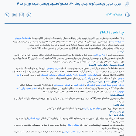
تهران، خیابان ولیعصر، کوچه ولدی، پلاک ۴۸، مجتمع کامپیوتر ولیعصر، طبقه اول، واحد ۴
021-91004880
چرا یاس ارتباط؟
با ۲۵ سال تجربه درخشان در بازار کامپیوتر تهران، یاس ارتباط به عنوان یک فروشگاه اینترنتی کالای دیجیتال،
قطعات کامپیوتر
،
تجهیزات شبکه
و لوازم جانبی، لوازم خانگی، همواره در کنار شماست تا تجربه‌ای کامل، مطمئن و رضایت‌بخش از خرید را برایتان به
ارمغان آورد. هدف ما ارائه گسترده‌ترین طیف محصولات با بالاترین کیفیت و خدمات پشتیبانی بی‌نظیر است.
در فروشگاه اینترنتی یاس ارتباط، تنوع از محصولات را با گارانتی معتبر شرکتی و تضمین اصالت کالا کشف کنید:
لپ تاپ:
مجموعه‌ای بی‌نظیر از
انواع لپ تاپ
برای هر نیاز و سلیقه‌ای، از لپ تاپ‌های گیمینگ قدرتمند (مانند ایسوس ROG و TUF) تا لپ
تاپ‌های دانشجویی، اداری و مهندسی از برندهای برتر جهانی همچون ایسوس (ASUS)، لنوو (Lenovo)، اچ‌پی (HP) و مک‌بوک‌های
اپل. بهترین انتخاب‌ها را برای خرید لپ تاپ نو با گارانتی معتبر در یاس ارتباط بیابید.
قطعات کامپیوتر و لوازم جانبی کامپیوتر:
مجموعه قطعات کامپیوتر برای ارتقاء یا اسمبل سیستم‌های جدید، شامل
مادربرد ایسوس
، انواع مادربردهای گیمینگ برندهای
مطرح ام اس آی و گیگابیت. خرید کارت‌های گرافیک NVIDIA RTX, AMD Radeon، پردازنده‌، حافظه‌های رم پرسرعت (DDR4, DDR5) و
SSDهای NVMe. همچنین کلیه
لوازم جانبی کامپیوتر
،
انواع مانیتور گیمینگ
و
صندلی گیمینگ
کیس، پاور، کیبورد و
خرید
ماوس
، هارد اکسترنال، فلش مموری و
اسپیکر
را از برندهای معتبر با تضمین اصالت تهیه کنید.
گوشی موبایل، تبلت و لوازم جانبی موبایل:
گوشی های پرچمدار شیائومی
،
گوشی آنر
،
گوشی آیفون
و
گوشی سامسونگ
گرفته تا انواع تبلت‌های پرطرفدار (مانند
سامسونگ گلکسی تب، شیائومی پد)، ساعت هوشمند و کلیه لوازم جانبی موبایل و تبلت از جمله
شارژر
،
خرید پاوربانک
،
انواع ایرپاد
و کابل از برندهای مطرح و وارداتی Anker و Baseus برای تکمیل تجربه کاربری شما.
تجهیزات شبکه:
شامل جدیدترین مدل‌های مودم (ADSL، فیبر نوری، همراه، دی لینک)، روتر، سوئیچ و انواع لوازم جانبی شبکه برای اتصال پایدار و
پرسرعت.
لوازم خانگی:
مجموعه‌ای از لوازم کاربردی
هواپز
،
جارو رباتیک
برای منزل شما با تضمین کیفیت و گارانتی.
چرا یاس ارتباط؟
مزایای خرید از ما:
خرید اقساطی با شرایط ویژه: برای تسهیل دسترسی شما به کالاهای دیجیتال و لوازم خانگی، امکان
خرید اقساطی
از پلتفرم های
معتبر ازکی و قسطا.
مشاوره رایگان و تخصصی: پشتیبانی ما آماده ارائه
مشاوره رایگان
پیش از خرید است تا بهترین محصول را متناسب با بودجه و
نیازهای شما انتخاب کنید.
گارانتی معتبر و اصالت کالا: تمامی محصولات با
گارانتی معتبر شرکتی
و تضمین اصالت عرضه می‌شوند تا با خیالی آسوده خرید
کنید.