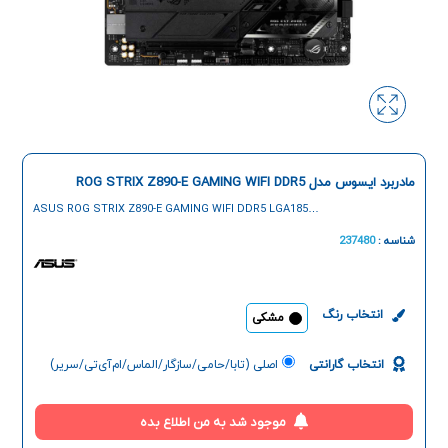
مادربرد ایسوس مدل ROG STRIX Z890-E GAMING WIFI DDR5
ASUS ROG STRIX Z890-E GAMING WIFI DDR5 LGA1851
ATX Motherboard
شناسه :
237480
انتخاب رنگ
مشکی
انتخاب گارانتی
اصلی (تابا/حامی/سازگار/الماس/ام‌آی‌تی/سریر)
موجود شد به من اطلاع بده