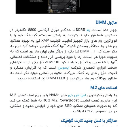
ماژول DIMM
چهار عدد اسلات
رم
DDR5 با حداکثر میزان فرکانس 8800 مگاهرتز در
دسترس شما قرار دارد تا بتوانید به راحتی سیستم گیمینگ خود را با
قوی‌ترین رم های بازار تجهیز نمایید. قابلیت XMP نیز به بهبود عملکرد
رم ها و به حداکثر رساندن قدرت آنها کمک شایانی خواهد کرد. لازم به
ذکر است که DIMM FIT نیز یکی از ویژگی‌های نهان مادربرد است که به
صورت مجزا هر اسلات رم را مورد بررسی قرار داده و مشکلات احتمالی
آنها را شناسایی و تحلیل خواهد کرد. AEMP III نیز یکی از عملکردهای
سخت افزاری انحصاری شرکت
ایسوس
است که به افزایش عملکرد و
قدرت ماژول های رم کمک می‌کند. علاوه بر تمامی موارد ذکر شده به
منظور اورکلاک رم ها، می‌توانید از DIMM FLEX نیز استفاده نمایید.
اسلات های M.2
به راحتی جدیدترین
اس اس دی
های NVMe را بر روی اسلات‌های M.2
این مادربرد نصب نمایید. ROG M.2 PowerBoost به شما کمک می‌کند
که به صورت همزمان عملکرد SSD های خود را افزایش دهید و مشکلی
در این خصوص نداشته باشید.
سازگار با نسل جدید کارت گرافیک