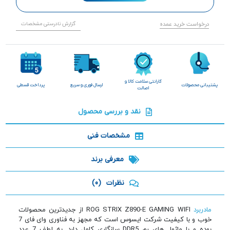
درخواست خرید عمده
گزارش نادرستی مشخصات
گارانتی سلامت کالا و
پشتیبانی محصولات
ارسال فوری و سریع
پرداخت قسطی
اصالت
نقد و بررسی محصول
مشخصات فنی
معرفی برند
نظرات
(0)
مادربرد
ROG STRIX Z890-E GAMING WIFI از جدیدترین محصولات
خوب و با کیفیت شرکت ایسوس است که مجهز به فناوری وای فای 7
بوده و با ماژول های رم DDR5 سازگاری کامل دارد. به لطف 7 عدد