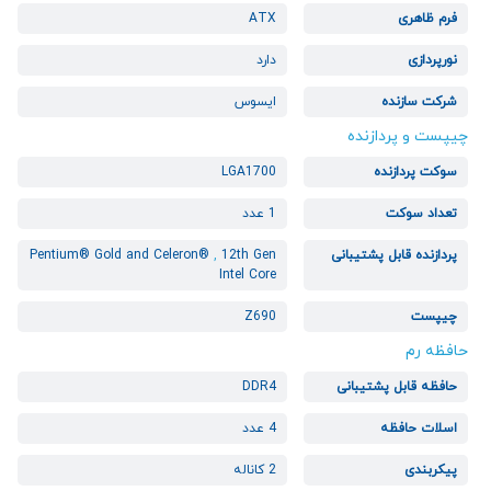
فرم ظاهری
ATX
نورپردازی
دارد
شرکت سازنده
ایسوس
چیپست و پردازنده
سوکت پردازنده
LGA1700
تعداد سوکت
1 عدد
پردازنده قابل پشتیبانی
12th Gen
,
Pentium® Gold and Celeron®
Intel Core
چیپست
Z690
حافظه رم
حافظه قابل پشتیبانی
DDR4
اسلات حافظه
4 عدد
پیکربندی
2 کاناله