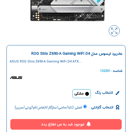
مادربرد ایسوس مدل ROG Strix Z690-A Gaming WiFi D4
ASUS ROG Strix Z690-A Gaming WiFi D4 ATX
Motherboard
شناسه :
122261
انتخاب رنگ
مشکی
انتخاب گارانتی
اصلی (تابا/حامی/سازگار/الماس/ام‌آی‌تی/سریر)
موجود شد به من اطلاع بده