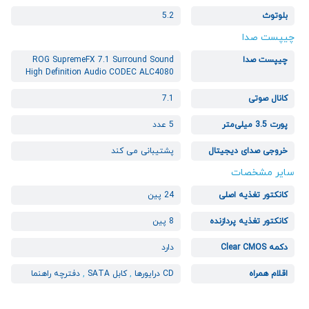
بلوتوث
5.2
چیپست صدا
چیپست صدا
ROG SupremeFX 7.1 Surround Sound
High Definition Audio CODEC ALC4080
کانال صوتی
7.1
پورت 3.5 میلی‌متر
5 عدد
خروجی صدای دیجیتال
پشتیبانی می کند
سایر مشخصات
کانکتور تغذیه اصلی
24 پین
کانکتور تغذیه پردازنده
8 پین
دکمه Clear CMOS
دارد
اقلام همراه
CD درایورها
,
کابل SATA
,
دفترچه راهنما