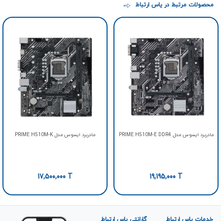
محصولات مرتبط در یاس ارتباط
مادربرد ایسوس مدل PRIME H510M-E DDR4
مادربرد ایسوس مدل PRIME H510M-K
17,500,000
T
19,195,000
T
خدمات یاس ارتباط
گارانتی یاس ارتباط