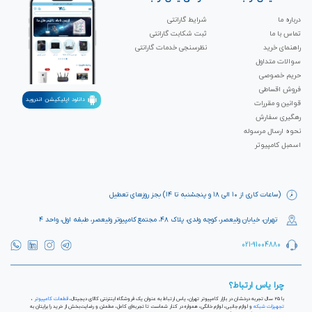
درباره ما
شرایط گارانتی
تماس با ما
ثبت شکابت‌ گارانتی
راهنمای خرید
نظرسنجی خدمات گارانتی
سوالات متداول
حریم خصوصی
فروش اقساطی
دانلود اپلیکیشن اندروید
قوانین و مقررات
رهگیری سفارش
نحوه ارسال مرسوله
اسمبل کامپیوتر
(ساعات کاری از ۱۰ الی ۱۸ و پنجشنبه تا ۱۴) بجز روزهای تعطیل
تهران، خیابان ولیعصر، کوچه ولدی، پلاک ۴۸، مجتمع کامپیوتر ولیعصر، طبقه اول، واحد ۴
021-91004880
چرا یاس ارتباط؟
با ۲۵ سال تجربه درخشان در بازار کامپیوتر تهران، یاس ارتباط به عنوان یک فروشگاه اینترنتی کالای دیجیتال،
قطعات کامپیوتر
،
تجهیزات شبکه
و لوازم جانبی، لوازم خانگی، همواره در کنار شماست تا تجربه‌ای کامل، مطمئن و رضایت‌بخش از خرید را برایتان به