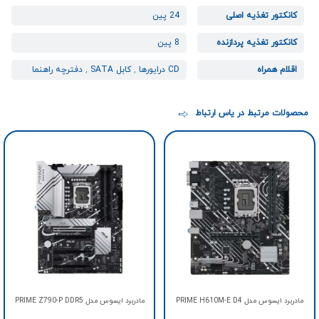
کانکتور تغذیه اصلی
24 پین
کانکتور تغذیه پردازنده
8 پین
اقلام همراه
CD درایورها
,
کابل SATA
,
دفترچه راهنما
محصولات مرتبط در یاس ارتباط
مادربرد ایسوس مدل PRIME H610M-E D4
مادربرد ایسوس مدل PRIME Z790-P DDR5