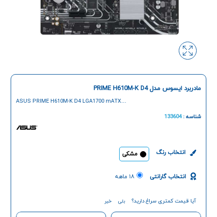
مادربرد ایسوس مدل PRIME H610M-K D4
ASUS PRIME H610M-K D4 LGA1700 mATX
Motherboard
شناسه :
133604
انتخاب رنگ
مشکی
انتخاب گارانتی
۱۸ ماهه
آیا قیمت کمتری سراغ دارید؟
بلی
خیر