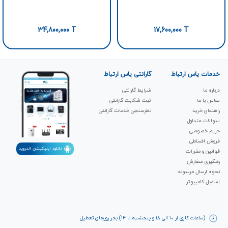
34,800,000
T
17,600,000
T
خدمات یاس ارتباط
گارانتی یاس ارتباط
درباره ما
شرایط گارانتی
تماس با ما
ثبت شکابت‌ گارانتی
راهنمای خرید
نظرسنجی خدمات گارانتی
سوالات متداول
حریم خصوصی
فروش اقساطی
دانلود اپلیکیشن اندروید
قوانین و مقررات
رهگیری سفارش
نحوه ارسال مرسوله
اسمبل کامپیوتر
(ساعات کاری از ۱۰ الی ۱۸ و پنجشنبه تا ۱۴) بجز روزهای تعطیل