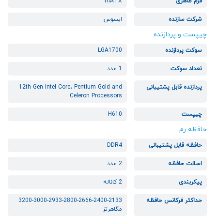
فرم ظاهری
mATX
شرکت سازنده
ایسوس
چیپست و پردازنده
سوکت پردازنده
LGA1700
تعداد سوکت
1 عدد
پردازنده قابل پشتیبانی
12th Gen Intel Core، Pentium Gold and
Celeron Processors
چیپست
H610
حافظه رم
حافظه قابل پشتیبانی
DDR4
اسلات حافظه
2 عدد
پیکربندی
2 کاناله
حداکثر فرکانس حافظه
3200-3000-2933-2800-2666-2400-2133
مگاهرتز