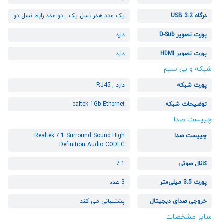
درگاه USB 3.2
یک عدد هدر نسل یک
,
دو عدد رابط نسل دو
پورت تصویر D-Sub
دارد
پورت تصویر HDMI
دارد
شبکه و بی سیم
پورت شبکه
دارد
,
RJ45
توضیحات شبکه
ealtek 1Gb Ethernet
چیپست صدا
چیپست صدا
Realtek 7.1 Surround Sound High
Definition Audio CODEC
کانال صوتی
7.1
پورت 3.5 میلی‌متر
3 عدد
خروجی صدای دیجیتال
پشتیبانی می کند
سایر مشخصات