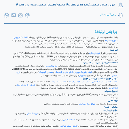
تهران، خیابان ولیعصر، کوچه ولدی، پلاک ۴۸، مجتمع کامپیوتر ولیعصر، طبقه اول، واحد ۴
021-91004880
چرا یاس ارتباط؟
با ۲۵ سال تجربه درخشان در بازار کامپیوتر تهران، یاس ارتباط به عنوان یک فروشگاه اینترنتی کالای دیجیتال،
قطعات کامپیوتر
،
تجهیزات شبکه
و لوازم جانبی، لوازم خانگی، همواره در کنار شماست تا تجربه‌ای کامل، مطمئن و رضایت‌بخش از خرید را برایتان به
ارمغان آورد. هدف ما ارائه گسترده‌ترین طیف محصولات با بالاترین کیفیت و خدمات پشتیبانی بی‌نظیر است.
در فروشگاه اینترنتی یاس ارتباط، تنوع از محصولات را با گارانتی معتبر شرکتی و تضمین اصالت کالا کشف کنید:
لپ تاپ:
مجموعه‌ای بی‌نظیر از
انواع لپ تاپ
برای هر نیاز و سلیقه‌ای، از لپ تاپ‌های گیمینگ قدرتمند (مانند ایسوس ROG و TUF) تا لپ
تاپ‌های دانشجویی، اداری و مهندسی از برندهای برتر جهانی همچون ایسوس (ASUS)، لنوو (Lenovo)، اچ‌پی (HP) و مک‌بوک‌های
اپل. بهترین انتخاب‌ها را برای خرید لپ تاپ نو با گارانتی معتبر در یاس ارتباط بیابید.
قطعات کامپیوتر و لوازم جانبی کامپیوتر:
مجموعه قطعات کامپیوتر برای ارتقاء یا اسمبل سیستم‌های جدید، شامل
مادربرد ایسوس
، انواع مادربردهای گیمینگ برندهای
مطرح ام اس آی و گیگابیت. خرید کارت‌های گرافیک NVIDIA RTX, AMD Radeon، پردازنده‌، حافظه‌های رم پرسرعت (DDR4, DDR5) و
SSDهای NVMe. همچنین کلیه
لوازم جانبی کامپیوتر
،
انواع مانیتور گیمینگ
و
صندلی گیمینگ
کیس، پاور، کیبورد و
خرید
ماوس
، هارد اکسترنال، فلش مموری و
اسپیکر
را از برندهای معتبر با تضمین اصالت تهیه کنید.
گوشی موبایل، تبلت و لوازم جانبی موبایل:
گوشی های پرچمدار شیائومی
،
گوشی آنر
،
گوشی آیفون
و
گوشی سامسونگ
گرفته تا انواع تبلت‌های پرطرفدار (مانند
سامسونگ گلکسی تب، شیائومی پد)، ساعت هوشمند و کلیه لوازم جانبی موبایل و تبلت از جمله
شارژر
،
خرید پاوربانک
،
انواع ایرپاد
و کابل از برندهای مطرح و وارداتی Anker و Baseus برای تکمیل تجربه کاربری شما.
تجهیزات شبکه:
شامل جدیدترین مدل‌های مودم (ADSL، فیبر نوری، همراه، دی لینک)، روتر، سوئیچ و انواع لوازم جانبی شبکه برای اتصال پایدار و
پرسرعت.
لوازم خانگی:
مجموعه‌ای از لوازم کاربردی
هواپز
،
جارو رباتیک
برای منزل شما با تضمین کیفیت و گارانتی.
چرا یاس ارتباط؟
مزایای خرید از ما:
خرید اقساطی با شرایط ویژه: برای تسهیل دسترسی شما به کالاهای دیجیتال و لوازم خانگی، امکان
خرید اقساطی
از پلتفرم های
معتبر ازکی و قسطا.
مشاوره رایگان و تخصصی: پشتیبانی ما آماده ارائه
مشاوره رایگان
پیش از خرید است تا بهترین محصول را متناسب با بودجه و
نیازهای شما انتخاب کنید.
گارانتی معتبر و اصالت کالا: تمامی محصولات با
گارانتی معتبر شرکتی
و تضمین اصالت عرضه می‌شوند تا با خیالی آسوده خرید