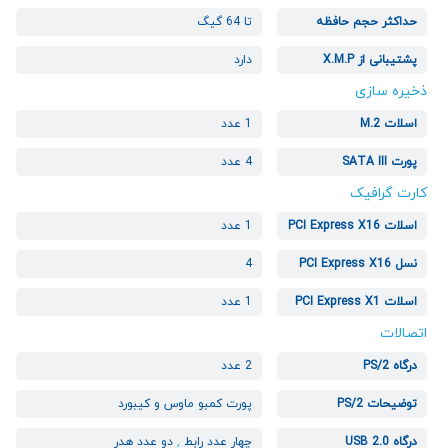
حداکثر حجم حافظه
تا 64 گیگ
پشتیبانی از X.M.P
دارد
ذخیره سازی
اسلات M.2
1 عدد
پورت SATA III
4 عدد
کارت گرافیک
اسلات PCI Express X16
1 عدد
نسل PCI Express X16
4
اسلات PCI Express X1
1 عدد
اتصالات
درگاه PS/2
2 عدد
توضیحات PS/2
پورت کمبو ماوس و کیبورد
درگاه USB 2.0
چهار عدد رابط
,
دو عدد هدر